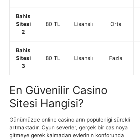
Bahis
Sitesi
80 TL
Lisanslı
Orta
2
Bahis
Sitesi
80 TL
Lisanslı
Fazla
3
En Güvenilir Casino
Sitesi Hangisi?
Günümüzde online casinoların popülerliği sürekli
artmaktadır. Oyun severler, gerçek bir casinoya
gitmeye gerek kalmadan evlerinin konforunda