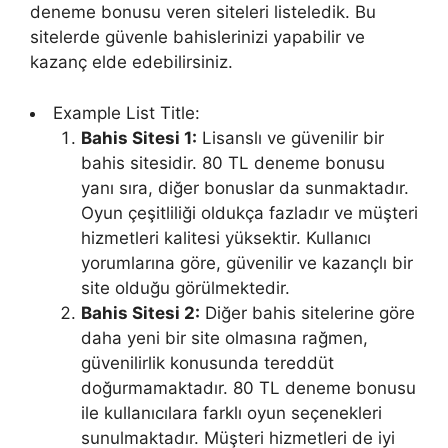
deneme bonusu veren siteleri listeledik. Bu
sitelerde güvenle bahislerinizi yapabilir ve
kazanç elde edebilirsiniz.
Example List Title:
Bahis Sitesi 1:
Lisanslı ve güvenilir bir
bahis sitesidir. 80 TL deneme bonusu
yanı sıra, diğer bonuslar da sunmaktadır.
Oyun çeşitliliği oldukça fazladır ve müşteri
hizmetleri kalitesi yüksektir. Kullanıcı
yorumlarına göre, güvenilir ve kazançlı bir
site olduğu görülmektedir.
Bahis Sitesi 2:
Diğer bahis sitelerine göre
daha yeni bir site olmasına rağmen,
güvenilirlik konusunda tereddüt
doğurmamaktadır. 80 TL deneme bonusu
ile kullanıcılara farklı oyun seçenekleri
sunulmaktadır. Müşteri hizmetleri de iyi