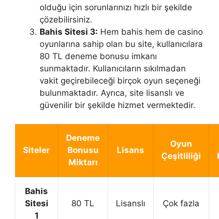
olduğu için sorunlarınızı hızlı bir şekilde
çözebilirsiniz.
Bahis Sitesi 3:
Hem bahis hem de casino
oyunlarına sahip olan bu site, kullanıcılara
80 TL deneme bonusu imkanı
sunmaktadır. Kullanıcıların sıkılmadan
vakit geçirebileceği birçok oyun seçeneği
bulunmaktadır. Ayrıca, site lisanslı ve
güvenilir bir şekilde hizmet vermektedir.
Deneme
Oyun
Siteler
Bonusu
Lisans
Çeşitliliği
Miktarı
Bahis
Sitesi
80 TL
Lisanslı
Çok fazla
1