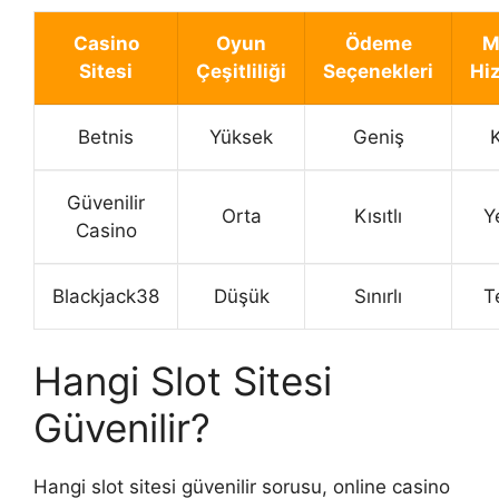
Casino
Oyun
Ödeme
M
Sitesi
Çeşitliliği
Seçenekleri
Hi
Betnis
Yüksek
Geniş
K
Güvenilir
Orta
Kısıtlı
Y
Casino
Blackjack38
Düşük
Sınırlı
T
Hangi Slot Sitesi
Güvenilir?
Hangi slot sitesi güvenilir sorusu, online casino