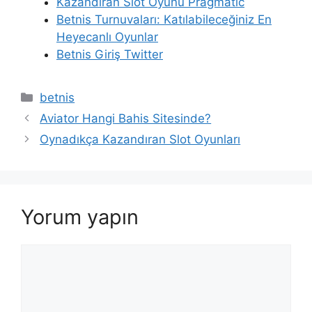
Kazandıran Slot Oyunu Pragmatic
Betnis Turnuvaları: Katılabileceğiniz En
Heyecanlı Oyunlar
Betnis Giriş Twitter
Kategoriler
betnis
Aviator Hangi Bahis Sitesinde?
Oynadıkça Kazandıran Slot Oyunları
Yorum yapın
Yorum