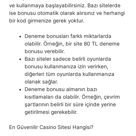
ve kullanmaya başlayabilirsiniz. Bazı sitelerde
ise bonusu otomatik olarak alırsınız ve herhangi
bir kod girmenize gerek yoktur.
Deneme bonusları farklı miktarlarda
olabilir. Örneğin, bir site 80 TL deneme
bonusu verebilir.
Bazı siteler sadece belirli oyunlarda
bonusu kullanmanıza izin verirken,
diğerleri tüm oyunlarda kullanmanıza
olanak sağlar.
Deneme bonusu almanın bazı
kısıtlamaları da olabilir. Örneğin, çevrim
şartlarının belirli bir süre içinde yerine
getirilmesi gerekebilir.
En Güvenilir Casino Sitesi Hangisi?