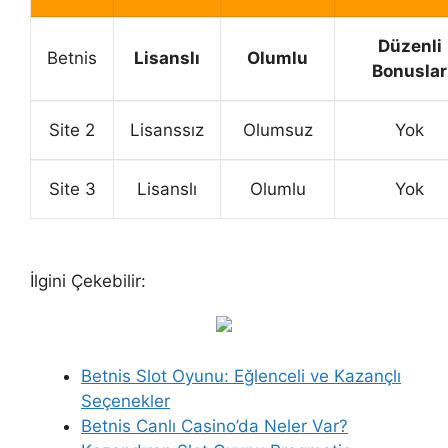
Düzenli
Betnis
Lisanslı
Olumlu
Bonuslar
Site 2
Lisanssız
Olumsuz
Yok
Site 3
Lisanslı
Olumlu
Yok
İlgini Çekebilir:
Betnis Slot Oyunu: Eğlenceli ve Kazançlı
Seçenekler
Betnis Canlı Casino’da Neler Var?