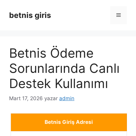
İçeriğe
atla
betnis giris
Menü
Betnis Ödeme
Sorunlarında Canlı
Destek Kullanımı
Mart 17, 2026
yazar
admin
Betnis Giriş Adresi