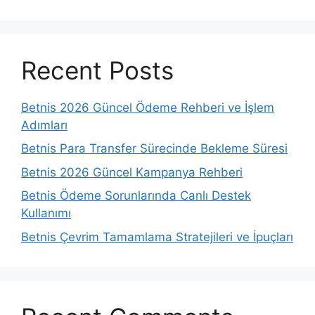
Recent Posts
Betnis 2026 Güncel Ödeme Rehberi ve İşlem
Adımları
Betnis Para Transfer Sürecinde Bekleme Süresi
Betnis 2026 Güncel Kampanya Rehberi
Betnis Ödeme Sorunlarında Canlı Destek
Kullanımı
Betnis Çevrim Tamamlama Stratejileri ve İpuçları