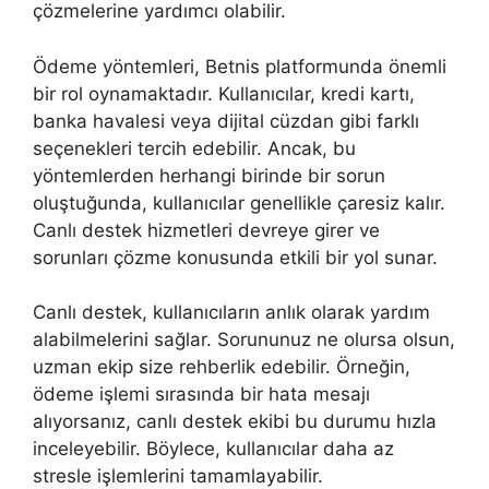
çözmelerine yardımcı olabilir.
Ödeme yöntemleri, Betnis platformunda önemli
bir rol oynamaktadır. Kullanıcılar, kredi kartı,
banka havalesi veya dijital cüzdan gibi farklı
seçenekleri tercih edebilir. Ancak, bu
yöntemlerden herhangi birinde bir sorun
oluştuğunda, kullanıcılar genellikle çaresiz kalır.
Canlı destek hizmetleri devreye girer ve
sorunları çözme konusunda etkili bir yol sunar.
Canlı destek, kullanıcıların anlık olarak yardım
alabilmelerini sağlar. Sorununuz ne olursa olsun,
uzman ekip size rehberlik edebilir. Örneğin,
ödeme işlemi sırasında bir hata mesajı
alıyorsanız, canlı destek ekibi bu durumu hızla
inceleyebilir. Böylece, kullanıcılar daha az
stresle işlemlerini tamamlayabilir.