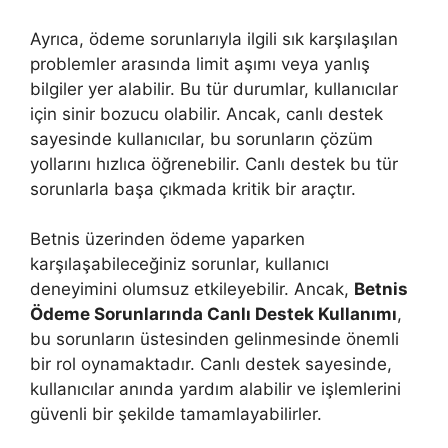
Ayrıca, ödeme sorunlarıyla ilgili sık karşılaşılan
problemler arasında limit aşımı veya yanlış
bilgiler yer alabilir. Bu tür durumlar, kullanıcılar
için sinir bozucu olabilir. Ancak, canlı destek
sayesinde kullanıcılar, bu sorunların çözüm
yollarını hızlıca öğrenebilir. Canlı destek bu tür
sorunlarla başa çıkmada kritik bir araçtır.
Betnis üzerinden ödeme yaparken
karşılaşabileceğiniz sorunlar, kullanıcı
deneyimini olumsuz etkileyebilir. Ancak,
Betnis
Ödeme Sorunlarında Canlı Destek Kullanımı
,
bu sorunların üstesinden gelinmesinde önemli
bir rol oynamaktadır. Canlı destek sayesinde,
kullanıcılar anında yardım alabilir ve işlemlerini
güvenli bir şekilde tamamlayabilirler.