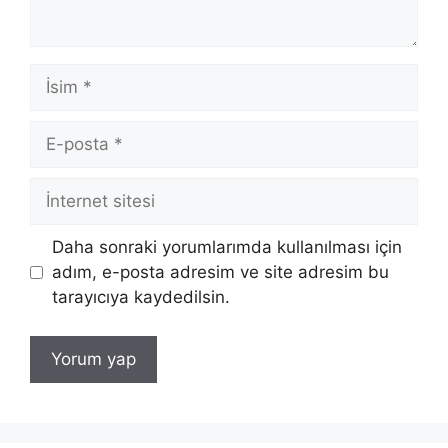
İsim
E-
posta
İnternet
sitesi
Daha sonraki yorumlarımda kullanılması için
adım, e-posta adresim ve site adresim bu
tarayıcıya kaydedilsin.