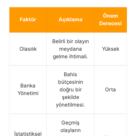
Önem
Faktör
Açıklama
Derecesi
Belirli bir olayın
Olasılık
meydana
Yüksek
gelme ihtimali.
Bahis
bütçesinin
Banka
doğru bir
Orta
Yönetimi
şekilde
yönetilmesi.
Geçmiş
olayların
İstatistiksel