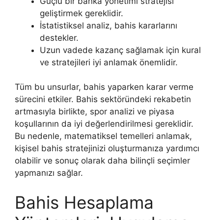
Güçlü bir banka yönetimi stratejisi
geliştirmek gereklidir.
İstatistiksel analiz, bahis kararlarını
destekler.
Uzun vadede kazanç sağlamak için kural
ve stratejileri iyi anlamak önemlidir.
Tüm bu unsurlar, bahis yaparken karar verme
sürecini etkiler. Bahis sektöründeki rekabetin
artmasıyla birlikte, spor analizi ve piyasa
koşullarının da iyi değerlendirilmesi gereklidir.
Bu nedenle, matematiksel temelleri anlamak,
kişisel bahis stratejinizi oluşturmanıza yardımcı
olabilir ve sonuç olarak daha bilinçli seçimler
yapmanızı sağlar.
Bahis Hesaplama