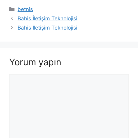
Kategoriler
betnis
Bahis İletişim Teknolojisi
Bahis İletişim Teknolojisi
Yorum yapın
Yorum