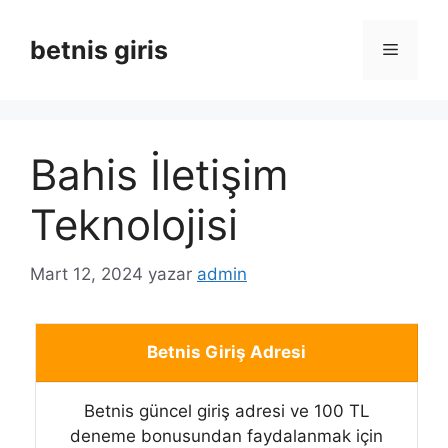
İçeriğe
atla
betnis giris
Menü
Bahis İletişim
Teknolojisi
Mart 12, 2024
yazar
admin
Betnis Giriş Adresi
Betnis güncel giriş adresi ve 100 TL
deneme bonusundan faydalanmak için