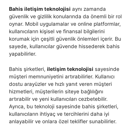
Bahis iletişim teknolojisi
aynı zamanda
güvenlik ve gizlilik konularında da önemli bir rol
oynar. Mobil uygulamalar ve online platformlar,
kullanıcıların kişisel ve finansal bilgilerini
korumak için çeşitli güvenlik önlemleri içerir. Bu
sayede, kullanıcılar güvende hissederek bahis
yapabilirler.
Bahis şirketleri,
iletişim teknolojisi
sayesinde
müşteri memnuniyetini artırabilirler. Kullanıcı
dostu arayüzler ve hızlı yanıt veren müşteri
hizmetleri, müşterilerin siteye bağlılığını
artırabilir ve yeni kullanıcıları cezbetebilir.
Ayrıca, bu teknoloji sayesinde bahis şirketleri,
kullanıcıların ihtiyaç ve tercihlerini daha iyi
anlayabilir ve onlara özel teklifler sunabilirler.