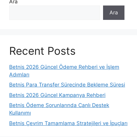
Ara
Ara
Recent Posts
Betnis 2026 Güncel Ödeme Rehberi ve İşlem
Adımları
Betnis Para Transfer Sürecinde Bekleme Süresi
Betnis 2026 Güncel Kampanya Rehberi
Betnis Ödeme Sorunlarında Canlı Destek
Kullanımı
Betnis Çevrim Tamamlama Stratejileri ve İpuçları