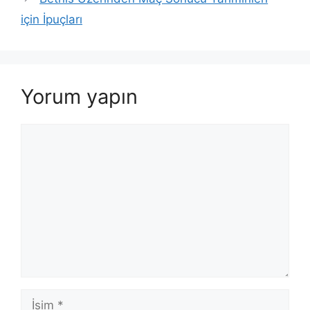
için İpuçları
Yorum yapın
Yorum
İsim