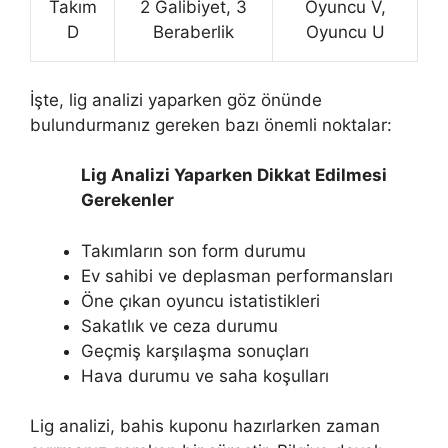
Takım
2 Galibiyet, 3
Oyuncu V,
D
Beraberlik
Oyuncu U
İşte, lig analizi yaparken göz önünde
bulundurmanız gereken bazı önemli noktalar:
Lig Analizi Yaparken Dikkat Edilmesi
Gerekenler
Takımların son form durumu
Ev sahibi ve deplasman performansları
Öne çıkan oyuncu istatistikleri
Sakatlık ve ceza durumu
Geçmiş karşılaşma sonuçları
Hava durumu ve saha koşulları
Lig analizi, bahis kuponu hazırlarken zaman