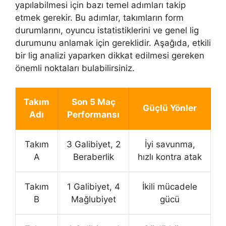
yapılabilmesi için bazı temel adımları takip
etmek gerekir. Bu adımlar, takımların form
durumlarını, oyuncu istatistiklerini ve genel lig
durumunu anlamak için gereklidir. Aşağıda, etkili
bir lig analizi yaparken dikkat edilmesi gereken
önemli noktaları bulabilirsiniz.
Takım
Son 5 Maç
Güçlü Yönler
Adı
Performansı
Takım
3 Galibiyet, 2
İyi savunma,
A
Beraberlik
hızlı kontra atak
Takım
1 Galibiyet, 4
İkili mücadele
B
Mağlubiyet
gücü