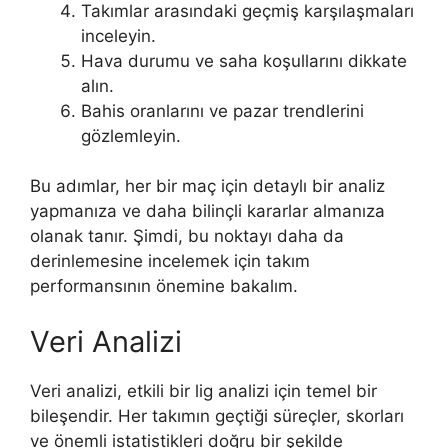
Takımlar arasındaki geçmiş karşılaşmaları
inceleyin.
Hava durumu ve saha koşullarını dikkate
alın.
Bahis oranlarını ve pazar trendlerini
gözlemleyin.
Bu adımlar, her bir maç için detaylı bir analiz
yapmanıza ve daha bilinçli kararlar almanıza
olanak tanır. Şimdi, bu noktayı daha da
derinlemesine incelemek için takım
performansının önemine bakalım.
Veri Analizi
Veri analizi, etkili bir lig analizi için temel bir
bileşendir. Her takımın geçtiği süreçler, skorları
ve önemli istatistikleri doğru bir şekilde