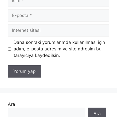
E-
posta
İnternet
sitesi
Daha sonraki yorumlarımda kullanılması için
adım, e-posta adresim ve site adresim bu
tarayıcıya kaydedilsin.
Ara
Ara