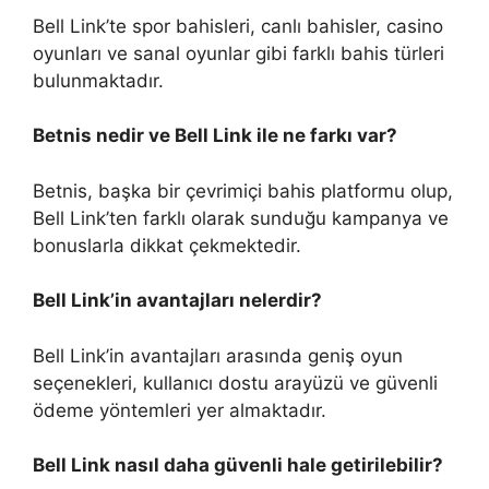
Bell Link’te spor bahisleri, canlı bahisler, casino
oyunları ve sanal oyunlar gibi farklı bahis türleri
bulunmaktadır.
Betnis nedir ve Bell Link ile ne farkı var?
Betnis, başka bir çevrimiçi bahis platformu olup,
Bell Link’ten farklı olarak sunduğu kampanya ve
bonuslarla dikkat çekmektedir.
Bell Link’in avantajları nelerdir?
Bell Link’in avantajları arasında geniş oyun
seçenekleri, kullanıcı dostu arayüzü ve güvenli
ödeme yöntemleri yer almaktadır.
Bell Link nasıl daha güvenli hale getirilebilir?