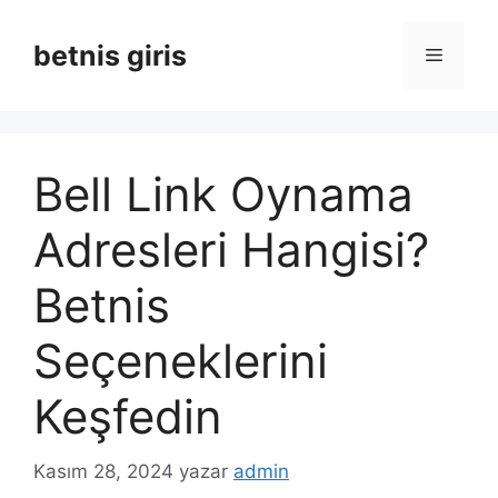
İçeriğe
atla
betnis giris
Menü
Bell Link Oynama
Adresleri Hangisi?
Betnis
Seçeneklerini
Keşfedin
Kasım 28, 2024
yazar
admin