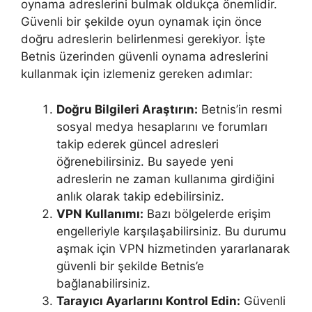
oynama adreslerini bulmak oldukça önemlidir.
Güvenli bir şekilde oyun oynamak için önce
doğru adreslerin belirlenmesi gerekiyor. İşte
Betnis üzerinden güvenli oynama adreslerini
kullanmak için izlemeniz gereken adımlar:
Doğru Bilgileri Araştırın:
Betnis’in resmi
sosyal medya hesaplarını ve forumları
takip ederek güncel adresleri
öğrenebilirsiniz. Bu sayede yeni
adreslerin ne zaman kullanıma girdiğini
anlık olarak takip edebilirsiniz.
VPN Kullanımı:
Bazı bölgelerde erişim
engelleriyle karşılaşabilirsiniz. Bu durumu
aşmak için VPN hizmetinden yararlanarak
güvenli bir şekilde Betnis’e
bağlanabilirsiniz.
Tarayıcı Ayarlarını Kontrol Edin:
Güvenli