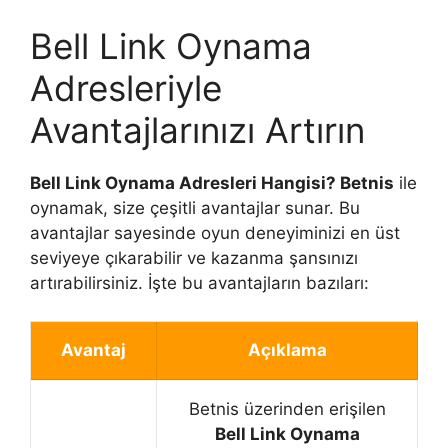
Bell Link Oynama
Adresleriyle
Avantajlarınızı Artırın
Bell Link Oynama Adresleri Hangisi? Betnis
ile
oynamak, size çeşitli avantajlar sunar. Bu
avantajlar sayesinde oyun deneyiminizi en üst
seviyeye çıkarabilir ve kazanma şansınızı
artırabilirsiniz. İşte bu avantajların bazıları:
Avantaj
Açıklama
Betnis üzerinden erişilen
Bell Link Oynama