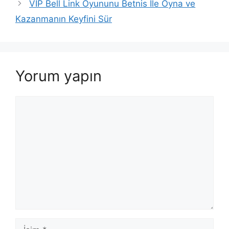
VIP Bell Link Oyununu Betnis İle Oyna ve
Kazanmanın Keyfini Sür
Yorum yapın
Yorum
İsim