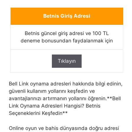
Betnis Giriş Adresi
Betnis güncel giriş adresi ve 100 TL
deneme bonusundan faydalanmak için
Tıklayın
Bell Link oynama adresleri hakkında bilgi edinin,
güvenli kullanım yollarını keşfedin ve
avantajlarınızı artırmanın yollarını öğrenin.**Bell
Link Oynama Adresleri Hangisi? Betnis
Seçeneklerini Keşfedin**
Online oyun ve bahis dünyasında doğru adresi