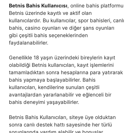
Betnis Bahis Kullanıcısı
, online bahis platformu
Betnis üzerinde kayıtlı ve aktif olan
kullanıcılardır. Bu kullanıcılar, spor bahisleri, canlı
bahis, casino oyunları ve diğer şans oyunları
gibi çeşitli bahis seçeneklerinden
faydalanabilirler.
Genellikle 18 yaşın üzerindeki bireylerin kayıt
olabildiği Betnis kullanıcıları, kayıt işlemlerini
tamamladıktan sonra hesaplarına para yatırarak
bahis yapmaya başlayabilirler. Bahis
kullanıcıları, kendilerine sunulan çeşitli
avantajlardan yararlanabilir ve eğlenceli bir
bahis deneyimi yaşayabilirler.
Betnis Bahis Kullanıcıları, siteye üye olduktan
sonra canlı destek hattı sayesinde her türlü
sorunlarında yardım alabilir ve bonuslar