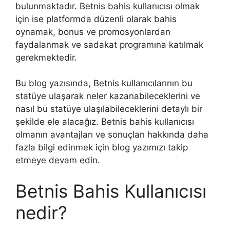
bulunmaktadır. Betnis bahis kullanıcısı olmak
için ise platformda düzenli olarak bahis
oynamak, bonus ve promosyonlardan
faydalanmak ve sadakat programına katılmak
gerekmektedir.
Bu blog yazısında, Betnis kullanıcılarının bu
statüye ulaşarak neler kazanabileceklerini ve
nasıl bu statüye ulaşılabileceklerini detaylı bir
şekilde ele alacağız. Betnis bahis kullanıcısı
olmanın avantajları ve sonuçları hakkında daha
fazla bilgi edinmek için blog yazımızı takip
etmeye devam edin.
Betnis Bahis Kullanıcısı
nedir?