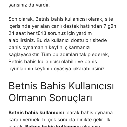
şansınız da vardır.
Son olarak, Betnis bahis kullanıcısı olarak, site
içerisinde yer alan canlı destek hattından 7 gün
24 saat her türlü sorunuz için yardım
alabilirsiniz. Bu da kullanıcı dostu bir sitede
bahis oynamanın keyfini çıkarmanızı
sağlayacaktır. Tüm bu adımları takip ederek,
Betnis bahis kullanıcısı olabilir ve bahis
oyunlarının keyfini doyasıya çıkarabilirsiniz.
Betnis Bahis Kullanıcısı
Olmanın Sonuçları
Betnis bahis kullanıcısı
olarak bahis oynama
kararı vermek, birçok sonuçla birlikte gelir. İlk
olarak,
Betnis bahis kullanıcısı
olmanın