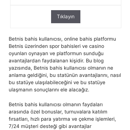
Tıklayın
Betnis bahis kullanıcısı, online bahis platformu
Betnis üzerinden spor bahisleri ve casino
oyunları oynayan ve platformun sunduğu
avantajlardan faydalanan kişidir. Bu blog
yazısında, Betnis bahis kullanıcısı olmanın ne
anlama geldiğini, bu statünün avantajlarını, nasıl
bu statüye ulaşılabileceğini ve bu statüye
ulaşmanın sonuçlarını ele alacağız.
Betnis bahis kullanıcısı olmanın faydaları
arasında özel bonuslar, turnuvalara katılım
fırsatları, hızlı para yatırma ve çekme işlemleri,
7/24 müşteri desteği gibi avantajlar