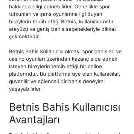
hakkında bilgi edinebilirler. Genellikle spor
tutkunları ve şans oyunlarına ilgi duyan
bireylerin tercih ettiği Betnis, kullanıcı dostu
arayüzü ve geniş bahis seçenekleriyle dikkat
çekmektedir.
Betnis Bahis Kullanıcısı olmak, spor bahisleri ve
casino oyunları üzerinden kazanç elde etmek
isteyen bireylerin tercih ettiği bir online
platformdur. Bu platforma üye olan kullanıcılar,
güvenilir ve eğlenceli bir bahis deneyimi
yaşayabilirler.
Betnis Bahis Kullanıcısı
Avantajları