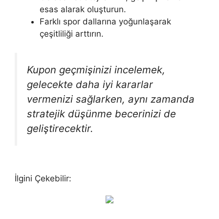
esas alarak oluşturun.
Farklı spor dallarına yoğunlaşarak
çeşitliliği arttırın.
Kupon geçmişinizi incelemek,
gelecekte daha iyi kararlar
vermenizi sağlarken, aynı zamanda
stratejik düşünme becerinizi de
geliştirecektir.
İlgini Çekebilir: