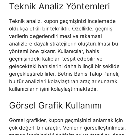
Teknik Analiz Yöntemleri
Teknik analiz, kupon geçmişinizi incelemede
oldukça etkili bir tekniktir. Özellikle, geçmiş
verilerin değerlendirilmesi ve rakamsal
analizlere dayalı stratejilerin oluşturulması bu
yöntemi öne çıkarır. Kullanıcılar, bahis
geçmişindeki kalıpları tespit edebilir ve
gelecekteki bahislerini daha bilinçli bir şekilde
gerçekleştirebilirler. Betnis Bahis Takip Paneli,
bu tür analizleri kolaylaştıran araçlar sunarak
kullanıcıların işini kolaylaştırmaktadır.
Görsel Grafik Kullanımı
Görsel grafikler, kupon geçmişinizi anlamak için
çok değerli bir araçtır. Verilerin görselleştirilmesi,