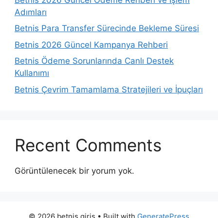
Adımları
Betnis Para Transfer Sürecinde Bekleme Süresi
Betnis 2026 Güncel Kampanya Rehberi
Betnis Ödeme Sorunlarında Canlı Destek
Kullanımı
Betnis Çevrim Tamamlama Stratejileri ve İpuçları
Recent Comments
Görüntülenecek bir yorum yok.
© 2026 betnis giris
• Built with
GeneratePress