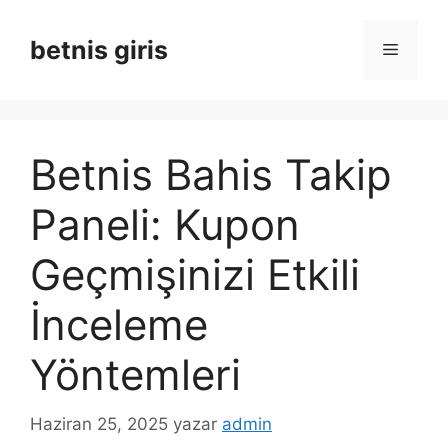
İçeriğe
atla
betnis giris
Menü
Betnis Bahis Takip
Paneli: Kupon
Geçmişinizi Etkili
İnceleme
Yöntemleri
Haziran 25, 2025
yazar
admin