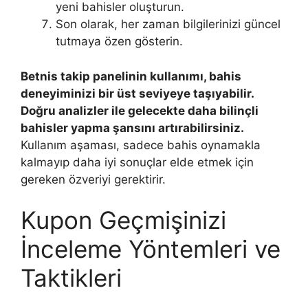
yeni bahisler oluşturun.
Son olarak, her zaman bilgilerinizi güncel
tutmaya özen gösterin.
Betnis takip panelinin kullanımı, bahis
deneyiminizi bir üst seviyeye taşıyabilir.
Doğru analizler ile gelecekte daha bilinçli
bahisler yapma şansını artırabilirsiniz.
Kullanım aşaması, sadece bahis oynamakla
kalmayıp daha iyi sonuçlar elde etmek için
gereken özveriyi gerektirir.
Kupon Geçmişinizi
İnceleme Yöntemleri ve
Taktikleri