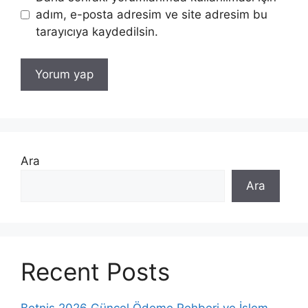
adım, e-posta adresim ve site adresim bu
tarayıcıya kaydedilsin.
Ara
Ara
Recent Posts
Betnis 2026 Güncel Ödeme Rehberi ve İşlem