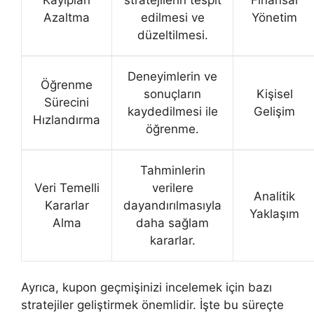
Azaltma
edilmesi ve
Yönetim
düzeltilmesi.
Deneyimlerin ve
Öğrenme
sonuçların
Kişisel
Sürecini
kaydedilmesi ile
Gelişim
Hızlandırma
öğrenme.
Tahminlerin
Veri Temelli
verilere
Analitik
Kararlar
dayandırılmasıyla
Yaklaşım
Alma
daha sağlam
kararlar.
Ayrıca, kupon geçmişinizi incelemek için bazı
stratejiler geliştirmek önemlidir. İşte bu süreçte