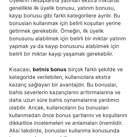
Üyelerin hesaplarına yatırılan ekstra miktarlar
genellikle ilk üyelik bonusu, yatırım bonusu,
kayıp bonusu gibi farklı kategorilere ayrılır. Bu
bonusları kullanmak için belirli koşulları yerine
getirmek gerekebilir. Örneğin, ilk üyelik
bonusunu alabilmek için belirli bir miktar yatırım
yapmak ya da kayıp bonusunu alabilmek için
belirli bir miktar kayıp yaşamak gerekebilir.
Kısacası,
betnis bonus
birçok farklı şekilde ve
kategoride verilebilen, kullanıcılara ekstra
kazanç sağlayan bir avantajdır. Bu bonuslar,
bahis severlerin kazançlarını arttırmalarına ve
daha uzun süre bahis oynamalarına yardımcı
olabilir. Ancak, kullanıcıların bu bonusları
kullanmadan önce bonus şartlarını ve koşullarını
dikkatlice incelemeleri ve anlamaları önemlidir.
Aksi takdirde, bonusları kullanma konusunda