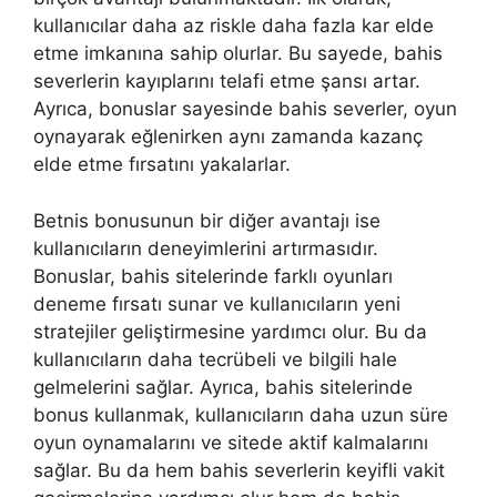
kullanıcılar daha az riskle daha fazla kar elde
etme imkanına sahip olurlar. Bu sayede, bahis
severlerin kayıplarını telafi etme şansı artar.
Ayrıca, bonuslar sayesinde bahis severler, oyun
oynayarak eğlenirken aynı zamanda kazanç
elde etme fırsatını yakalarlar.
Betnis bonusunun bir diğer avantajı ise
kullanıcıların deneyimlerini artırmasıdır.
Bonuslar, bahis sitelerinde farklı oyunları
deneme fırsatı sunar ve kullanıcıların yeni
stratejiler geliştirmesine yardımcı olur. Bu da
kullanıcıların daha tecrübeli ve bilgili hale
gelmelerini sağlar. Ayrıca, bahis sitelerinde
bonus kullanmak, kullanıcıların daha uzun süre
oyun oynamalarını ve sitede aktif kalmalarını
sağlar. Bu da hem bahis severlerin keyifli vakit