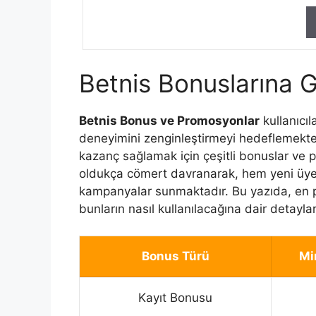
Betnis Bonuslarına 
Betnis Bonus ve Promosyonlar
kullanıcıl
deneyimini zenginleştirmeyi hedeflemekted
kazanç sağlamak için çeşitli bonuslar ve 
oldukça cömert davranarak, hem yeni üyele
kampanyalar sunmaktadır. Bu yazıda, en p
bunların nasıl kullanılacağına dair detayl
Bonus Türü
Mi
Kayıt Bonusu