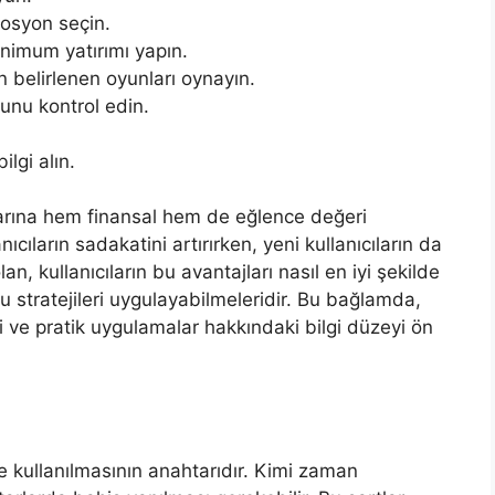
mosyon seçin.
inimum yatırımı yapın.
n belirlenen oyunları oynayın.
nu kontrol edin.
lgi alın.
larına hem finansal hem de eğlence değeri
cıların sadakatini artırırken, yeni kullanıcıların da
an, kullanıcıların bu avantajları nasıl en iyi şekilde
u stratejileri uygulayabilmeleridir. Bu bağlamda,
i ve pratik uygulamalar hakkındaki bilgi düzeyi ön
de kullanılmasının anahtarıdır. Kimi zaman