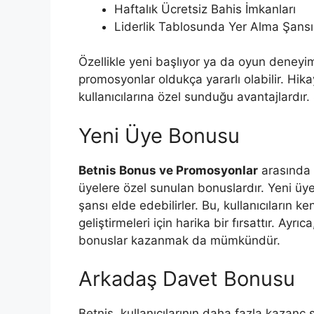
Haftalık Ücretsiz Bahis İmkanları
Liderlik Tablosunda Yer Alma Şansı
Özellikle yeni başlıyor ya da oyun deneyim
promosyonlar oldukça yararlı olabilir. Hika
kullanıcılarına özel sunduğu avantajlardır
Yeni Üye Bonusu
Betnis Bonus ve Promosyonlar
arasında 
üyelere özel sunulan bonuslardır. Yeni üyel
şansı elde edebilirler. Bu, kullanıcıların k
geliştirmeleri için harika bir fırsattır. Ayrıc
bonuslar kazanmak da mümkündür.
Arkadaş Davet Bonusu
Betnis, kullanıcılarının daha fazla kazanç