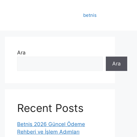
betnis
Ara
Ara
Recent Posts
Betnis 2026 Güncel Ödeme
Rehberi ve İşlem Adımları