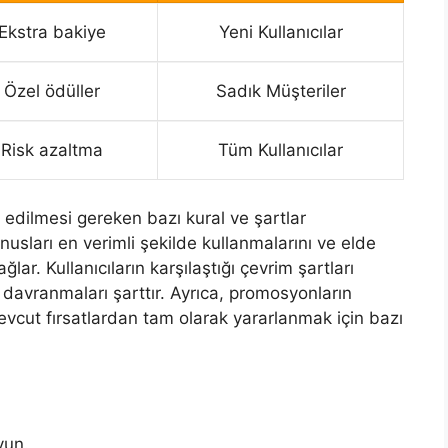
Ekstra bakiye
Yeni Kullanıcılar
Özel ödüller
Sadık Müşteriler
Risk azaltma
Tüm Kullanıcılar
edilmesi gereken bazı kural ve şartlar
onusları en verimli şekilde kullanmalarını ve elde
lar. Kullanıcıların karşılaştığı çevrim şartları
i davranmaları şarttır. Ayrıca, promosyonların
vcut fırsatlardan tam olarak yararlanmak için bazı
yun.