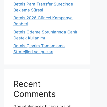
Betnis Para Transfer Sürecinde
Bekleme Süresi
Betnis 2026 Güncel Kampanya
Rehberi
Betnis Ödeme Sorunlarında Canlı
Destek Kullanımı
Betnis Çevrim Tamamlama
Stratejileri ve İpuçları
Recent
Comments
Görüntülenecek bir yorum yok.