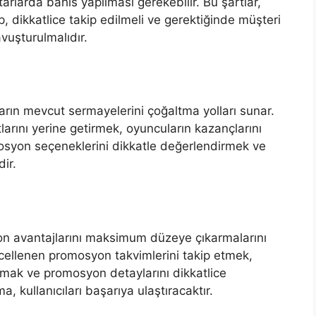
arlarda bahis yapılması gerekebilir. Bu şartlar,
lup, dikkatlice takip edilmeli ve gerektiğinde müşteri
avuşturulmalıdır.
ıların mevcut sermayelerini çoğaltma yolları sunar.
rını yerine getirmek, oyuncuların kazançlarını
omosyon seçeneklerini dikkatle değerlendirmek ve
ir.
yon avantajlarını maksimum düzeye çıkarmalarını
üncellenen promosyon takvimlerini takip etmek,
anmak ve promosyon detaylarını dikkatlice
a, kullanıcıları başarıya ulaştıracaktır.