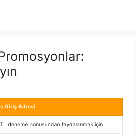
 Promosyonlar:
yın
s Giriş Adresi
00 TL deneme bonusundan faydalanmak için