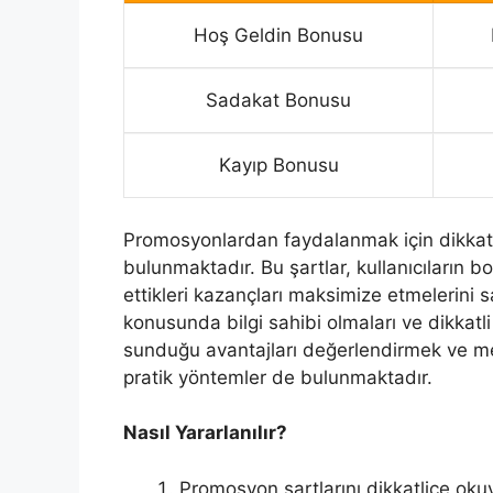
Hoş Geldin Bonusu
Sadakat Bonusu
Kayıp Bonusu
Promosyonlardan faydalanmak için dikkat 
bulunmaktadır. Bu şartlar, kullanıcıların b
ettikleri kazançları maksimize etmelerini sağ
konusunda bilgi sahibi olmaları ve dikkatl
sunduğu avantajları değerlendirmek ve me
pratik yöntemler de bulunmaktadır.
Nasıl Yararlanılır?
Promosyon şartlarını dikkatlice oku