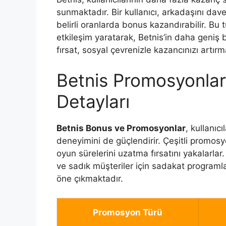
sunmaktadır. Bir kullanıcı, arkadaşını da
belirli oranlarda bonus kazandırabilir. Bu 
etkileşim yaratarak, Betnis’in daha geniş b
fırsat, sosyal çevrenizle kazancınızı artır
Betnis Promosyonları
Detayları
Betnis Bonus ve Promosyonlar
, kullanıc
deneyimini de güçlendirir. Çeşitli promosy
oyun sürelerini uzatma fırsatını yakalarlar. 
ve sadık müşteriler için sadakat programları
öne çıkmaktadır.
Promosyon Türü