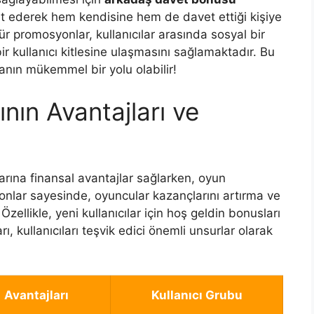
vet ederek hem kendisine hem de davet ettiği kişiye
tür promosyonlar, kullanıcılar arasında sosyal bir
ir kullanıcı kitlesine ulaşmasını sağlamaktadır. Bu
manın mükemmel bir yolu olabilir!
nın Avantajları ve
ılarına finansal avantajlar sağlarken, oyun
onlar sayesinde, oyuncular kazançlarını artırma ve
Özellikle, yeni kullanıcılar için hoş geldin bonusları
, kullanıcıları teşvik edici önemli unsurlar olarak
Avantajları
Kullanıcı Grubu