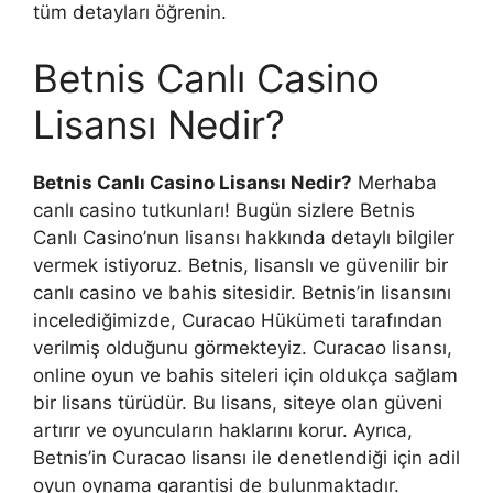
tüm detayları öğrenin.
Betnis Canlı Casino
Lisansı Nedir?
Betnis Canlı Casino Lisansı Nedir?
Merhaba
canlı casino tutkunları! Bugün sizlere Betnis
Canlı Casino’nun lisansı hakkında detaylı bilgiler
vermek istiyoruz. Betnis, lisanslı ve güvenilir bir
canlı casino ve bahis sitesidir. Betnis’in lisansını
incelediğimizde, Curacao Hükümeti tarafından
verilmiş olduğunu görmekteyiz. Curacao lisansı,
online oyun ve bahis siteleri için oldukça sağlam
bir lisans türüdür. Bu lisans, siteye olan güveni
artırır ve oyuncuların haklarını korur. Ayrıca,
Betnis’in Curacao lisansı ile denetlendiği için adil
oyun oynama garantisi de bulunmaktadır.