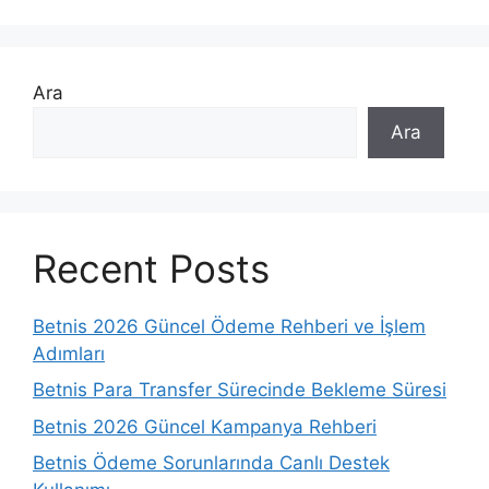
Ara
Ara
Recent Posts
Betnis 2026 Güncel Ödeme Rehberi ve İşlem
Adımları
Betnis Para Transfer Sürecinde Bekleme Süresi
Betnis 2026 Güncel Kampanya Rehberi
Betnis Ödeme Sorunlarında Canlı Destek