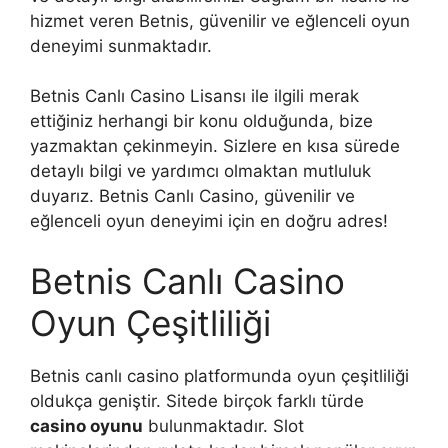
hizmet veren Betnis, güvenilir ve eğlenceli oyun
deneyimi sunmaktadır.
Betnis Canlı Casino Lisansı ile ilgili merak
ettiğiniz herhangi bir konu olduğunda, bize
yazmaktan çekinmeyin. Sizlere en kısa sürede
detaylı bilgi ve yardımcı olmaktan mutluluk
duyarız. Betnis Canlı Casino, güvenilir ve
eğlenceli oyun deneyimi için en doğru adres!
Betnis Canlı Casino
Oyun Çeşitliliği
Betnis canlı casino platformunda oyun çeşitliliği
oldukça geniştir. Sitede birçok farklı türde
casino oyunu
bulunmaktadır. Slot