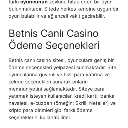
türlü
oyuncunun
zevkine hitap eden bir oyun
bulunmaktadır. Sitede herkes kendine uygun bir
oyun bulabilir ve eğlenceli vakit geçirebilir.
Betnis Canlı Casino
Ödeme Seçenekleri
Betnis canlı casino sitesi, oyunculara geniş bir
ödeme seçenekleri yelpazesi sunmaktadır. Site,
oyuncularına güvenli ve hızlı para yatırma ve
çekme seçenekleri sunarak onların
memnuniyetini sağlamaktadır. Siteye para
yatırmak isteyen kullanıcılar, kredi kartı, banka
havalesi, e-cüzdan (örneğin; Skrill, Neteller) ve
kripto para birimleri gibi farklı ödeme
seçeneklerini kullanabilirler.