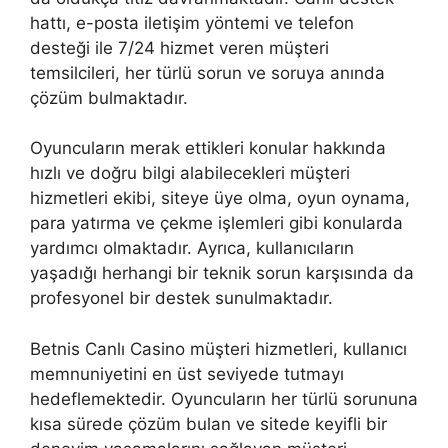
hattı, e-posta iletişim yöntemi ve telefon
desteği ile 7/24 hizmet veren müşteri
temsilcileri, her türlü sorun ve soruya anında
çözüm bulmaktadır.
Oyuncuların merak ettikleri konular hakkında
hızlı ve doğru bilgi alabilecekleri müşteri
hizmetleri ekibi, siteye üye olma, oyun oynama,
para yatırma ve çekme işlemleri gibi konularda
yardımcı olmaktadır. Ayrıca, kullanıcıların
yaşadığı herhangi bir teknik sorun karşısında da
profesyonel bir destek sunulmaktadır.
Betnis Canlı Casino müşteri hizmetleri, kullanıcı
memnuniyetini en üst seviyede tutmayı
hedeflemektedir. Oyuncuların her türlü sorununa
kısa sürede çözüm bulan ve sitede keyifli bir