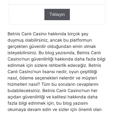
Tıklayın
Betnis Canlı Casino hakkında birçok şey
duymuş olabilirsiniz, ancak bu platformun
gerçekten güvenilir olduğundan emin olmak
isteyebilirsiniz. Bu blog yazısında, Betnis Canlı
Casino’nun güvenilirliği hakkında daha fazla bilgi
edinmek için sizlere rehberlik edeceğiz. Betnis
Canlı Casino’nun lisansı nedir, oyun çeşitliliği
nasıl, ödeme seçenekleri nelerdir ve müşteri
hizmetleri nasıl? Tüm bu soruların cevaplarını
bulabileceksiniz. Betnis Canlı Casino’nun her
açıdan güvenilirliği ve kalitesi hakkında daha
fazla bilgi edinmek için, bu blog yazısını
okumaya devam edin ve sizler için önemli olan