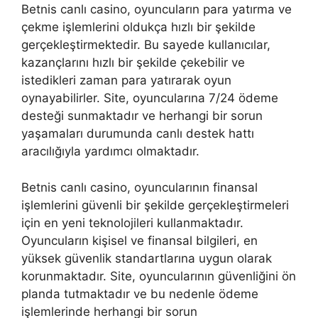
Betnis canlı casino, oyuncuların para yatırma ve
çekme işlemlerini oldukça hızlı bir şekilde
gerçekleştirmektedir. Bu sayede kullanıcılar,
kazançlarını hızlı bir şekilde çekebilir ve
istedikleri zaman para yatırarak oyun
oynayabilirler. Site, oyuncularına 7/24 ödeme
desteği sunmaktadır ve herhangi bir sorun
yaşamaları durumunda canlı destek hattı
aracılığıyla yardımcı olmaktadır.
Betnis canlı casino, oyuncularının finansal
işlemlerini güvenli bir şekilde gerçekleştirmeleri
için en yeni teknolojileri kullanmaktadır.
Oyuncuların kişisel ve finansal bilgileri, en
yüksek güvenlik standartlarına uygun olarak
korunmaktadır. Site, oyuncularının güvenliğini ön
planda tutmaktadır ve bu nedenle ödeme
işlemlerinde herhangi bir sorun