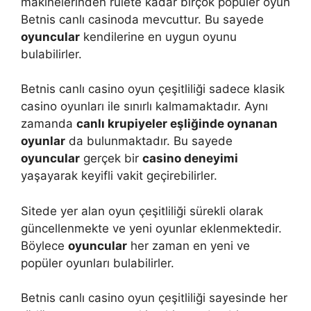
makinelerinden rulete kadar birçok popüler oyun
Betnis canlı casinoda mevcuttur. Bu sayede
oyuncular
kendilerine en uygun oyunu
bulabilirler.
Betnis canlı casino oyun çeşitliliği sadece klasik
casino oyunları ile sınırlı kalmamaktadır. Aynı
zamanda
canlı krupiyeler eşliğinde oynanan
oyunlar
da bulunmaktadır. Bu sayede
oyuncular
gerçek bir
casino deneyimi
yaşayarak keyifli vakit geçirebilirler.
Sitede yer alan oyun çeşitliliği sürekli olarak
güncellenmekte ve yeni oyunlar eklenmektedir.
Böylece
oyuncular
her zaman en yeni ve
popüler oyunları bulabilirler.
Betnis canlı casino oyun çeşitliliği sayesinde her