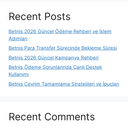
Recent Posts
Betnis 2026 Güncel Ödeme Rehberi ve İşlem
Adımları
Betnis Para Transfer Sürecinde Bekleme Süresi
Betnis 2026 Güncel Kampanya Rehberi
Betnis Ödeme Sorunlarında Canlı Destek
Kullanımı
Betnis Çevrim Tamamlama Stratejileri ve İpuçları
Recent Comments