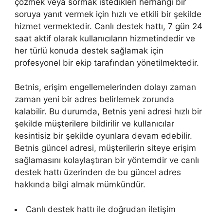
çözmek veya sormak istedikleri herhangi bir
soruya yanıt vermek için hızlı ve etkili bir şekilde
hizmet vermektedir. Canlı destek hattı, 7 gün 24
saat aktif olarak kullanıcıların hizmetindedir ve
her türlü konuda destek sağlamak için
profesyonel bir ekip tarafından yönetilmektedir.
Betnis, erişim engellemelerinden dolayı zaman
zaman yeni bir adres belirlemek zorunda
kalabilir. Bu durumda, Betnis yeni adresi hızlı bir
şekilde müşterilere bildirilir ve kullanıcılar
kesintisiz bir şekilde oyunlara devam edebilir.
Betnis güncel adresi, müşterilerin siteye erişim
sağlamasını kolaylaştıran bir yöntemdir ve canlı
destek hattı üzerinden de bu güncel adres
hakkında bilgi almak mümkündür.
Canlı destek hattı ile doğrudan iletişim