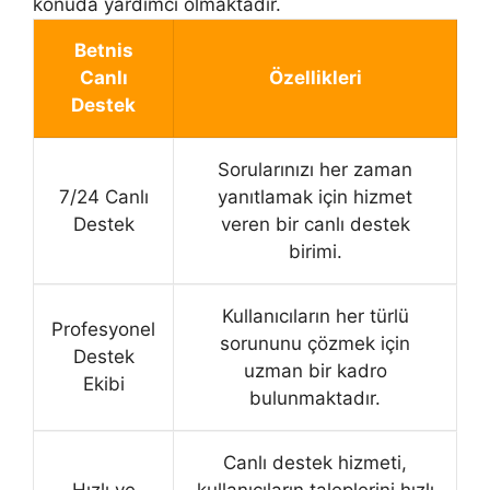
konuda yardımcı olmaktadır.
Betnis
Canlı
Özellikleri
Destek
Sorularınızı her zaman
7/24 Canlı
yanıtlamak için hizmet
Destek
veren bir canlı destek
birimi.
Kullanıcıların her türlü
Profesyonel
sorununu çözmek için
Destek
uzman bir kadro
Ekibi
bulunmaktadır.
Canlı destek hizmeti,