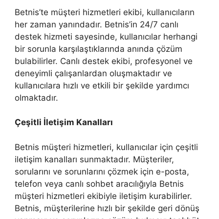
Betnis’te müşteri hizmetleri ekibi, kullanıcıların
her zaman yanındadır. Betnis’in 24/7 canlı
destek hizmeti sayesinde, kullanıcılar herhangi
bir sorunla karşılaştıklarında anında çözüm
bulabilirler. Canlı destek ekibi, profesyonel ve
deneyimli çalışanlardan oluşmaktadır ve
kullanıcılara hızlı ve etkili bir şekilde yardımcı
olmaktadır.
Çeşitli İletişim Kanalları
Betnis müşteri hizmetleri, kullanıcılar için çeşitli
iletişim kanalları sunmaktadır. Müşteriler,
sorularını ve sorunlarını çözmek için e-posta,
telefon veya canlı sohbet aracılığıyla Betnis
müşteri hizmetleri ekibiyle iletişim kurabilirler.
Betnis, müşterilerine hızlı bir şekilde geri dönüş