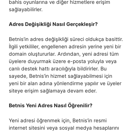
bahis oyunlarına ve diğer hizmetlere erişim
sağlayabilirler.
Adres Değişikliği Nasıl Gerçekleşir?
Betnis’in adres değişikliği süreci oldukça basittir.
İlgili yetkililer, engellenen adresin yerine yeni bir
domain oluştururlar. Ardından, yeni adresi tüm
üyelere duyurmak üzere e-posta yoluyla veya
canlı destek hattı aracılığıyla bildirirler. Bu
sayede, Betnis’in hizmet sağlayabilmesi için
yeni bir alan adına yönlendirme yapılır ve üyeler
siteye erişim sağlamaya devam eder.
Betnis Yeni Adres Nasıl Öğrenilir?
Yeni adresi öğrenmek için, Betnis’in resmi
internet sitesini veya sosyal medya hesaplarını