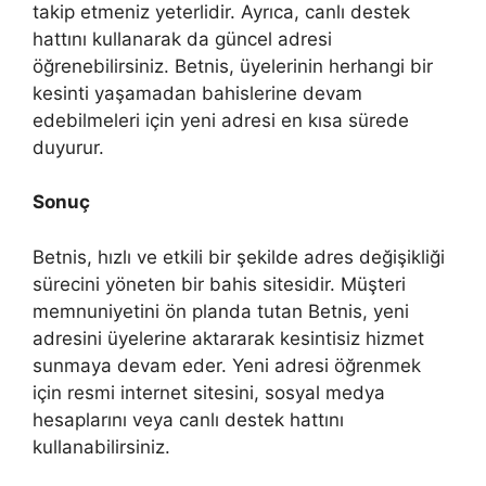
takip etmeniz yeterlidir. Ayrıca, canlı destek
hattını kullanarak da güncel adresi
öğrenebilirsiniz. Betnis, üyelerinin herhangi bir
kesinti yaşamadan bahislerine devam
edebilmeleri için yeni adresi en kısa sürede
duyurur.
Sonuç
Betnis, hızlı ve etkili bir şekilde adres değişikliği
sürecini yöneten bir bahis sitesidir. Müşteri
memnuniyetini ön planda tutan Betnis, yeni
adresini üyelerine aktararak kesintisiz hizmet
sunmaya devam eder. Yeni adresi öğrenmek
için resmi internet sitesini, sosyal medya
hesaplarını veya canlı destek hattını
kullanabilirsiniz.