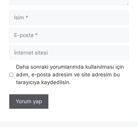
İsim
E-
posta
İnternet
sitesi
Daha sonraki yorumlarımda kullanılması için
adım, e-posta adresim ve site adresim bu
tarayıcıya kaydedilsin.