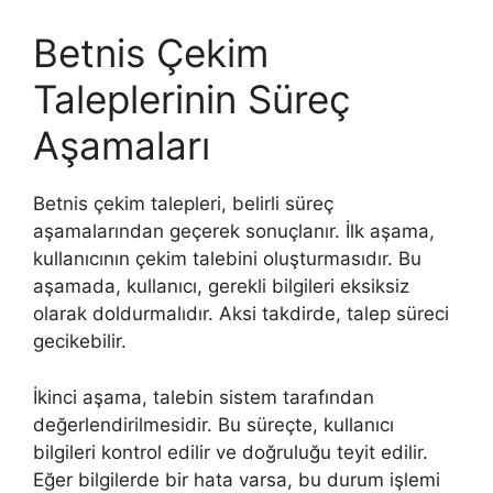
Betnis Çekim
Taleplerinin Süreç
Aşamaları
Betnis çekim talepleri, belirli süreç
aşamalarından geçerek sonuçlanır. İlk aşama,
kullanıcının çekim talebini oluşturmasıdır. Bu
aşamada, kullanıcı, gerekli bilgileri eksiksiz
olarak doldurmalıdır. Aksi takdirde, talep süreci
gecikebilir.
İkinci aşama, talebin sistem tarafından
değerlendirilmesidir. Bu süreçte, kullanıcı
bilgileri kontrol edilir ve doğruluğu teyit edilir.
Eğer bilgilerde bir hata varsa, bu durum işlemi