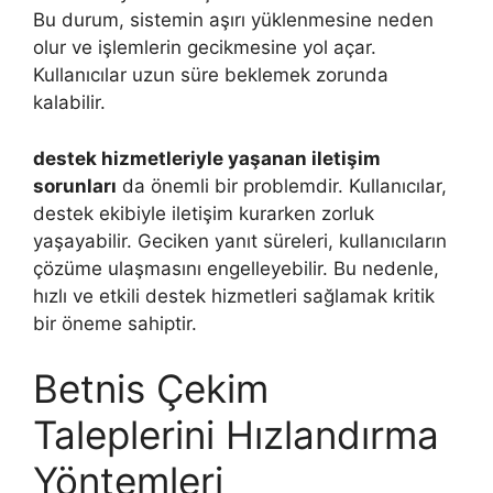
Bu durum, sistemin aşırı yüklenmesine neden
olur ve işlemlerin gecikmesine yol açar.
Kullanıcılar uzun süre beklemek zorunda
kalabilir.
destek hizmetleriyle yaşanan iletişim
sorunları
da önemli bir problemdir. Kullanıcılar,
destek ekibiyle iletişim kurarken zorluk
yaşayabilir. Geciken yanıt süreleri, kullanıcıların
çözüme ulaşmasını engelleyebilir. Bu nedenle,
hızlı ve etkili destek hizmetleri sağlamak kritik
bir öneme sahiptir.
Betnis Çekim
Taleplerini Hızlandırma
Yöntemleri