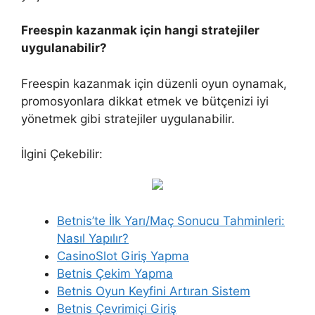
Freespin kazanmak için hangi stratejiler
uygulanabilir?
Freespin kazanmak için düzenli oyun oynamak,
promosyonlara dikkat etmek ve bütçenizi iyi
yönetmek gibi stratejiler uygulanabilir.
İlgini Çekebilir:
Betnis’te İlk Yarı/Maç Sonucu Tahminleri:
Nasıl Yapılır?
CasinoSlot Giriş Yapma
Betnis Çekim Yapma
Betnis Oyun Keyfini Artıran Sistem
Betnis Çevrimiçi Giriş