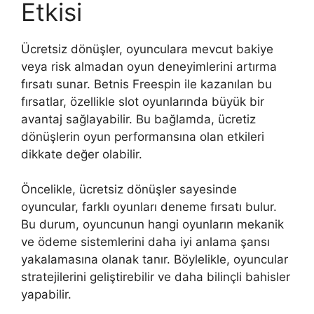
Etkisi
Ücretsiz dönüşler, oyunculara mevcut bakiye
veya risk almadan oyun deneyimlerini artırma
fırsatı sunar. Betnis Freespin ile kazanılan bu
fırsatlar, özellikle slot oyunlarında büyük bir
avantaj sağlayabilir. Bu bağlamda, ücretiz
dönüşlerin oyun performansına olan etkileri
dikkate değer olabilir.
Öncelikle, ücretsiz dönüşler sayesinde
oyuncular, farklı oyunları deneme fırsatı bulur.
Bu durum, oyuncunun hangi oyunların mekanik
ve ödeme sistemlerini daha iyi anlama şansı
yakalamasına olanak tanır. Böylelikle, oyuncular
stratejilerini geliştirebilir ve daha bilinçli bahisler
yapabilir.