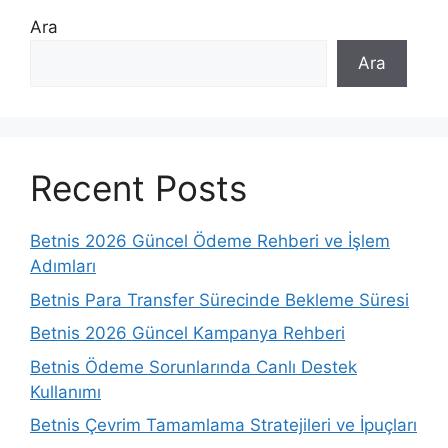
Ara
Ara
Recent Posts
Betnis 2026 Güncel Ödeme Rehberi ve İşlem
Adımları
Betnis Para Transfer Sürecinde Bekleme Süresi
Betnis 2026 Güncel Kampanya Rehberi
Betnis Ödeme Sorunlarında Canlı Destek
Kullanımı
Betnis Çevrim Tamamlama Stratejileri ve İpuçları