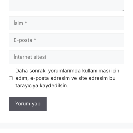
İsim
E-
posta
İnternet
sitesi
Daha sonraki yorumlarımda kullanılması için
adım, e-posta adresim ve site adresim bu
tarayıcıya kaydedilsin.