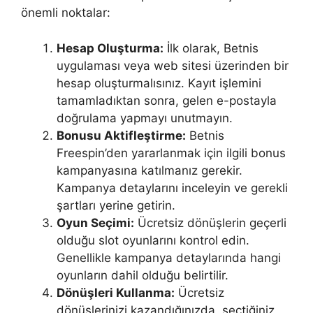
önemli noktalar:
Hesap Oluşturma:
İlk olarak, Betnis
uygulaması veya web sitesi üzerinden bir
hesap oluşturmalısınız. Kayıt işlemini
tamamladıktan sonra, gelen e-postayla
doğrulama yapmayı unutmayın.
Bonusu Aktifleştirme:
Betnis
Freespin’den yararlanmak için ilgili bonus
kampanyasına katılmanız gerekir.
Kampanya detaylarını inceleyin ve gerekli
şartları yerine getirin.
Oyun Seçimi:
Ücretsiz dönüşlerin geçerli
olduğu slot oyunlarını kontrol edin.
Genellikle kampanya detaylarında hangi
oyunların dahil olduğu belirtilir.
Dönüşleri Kullanma:
Ücretsiz
dönüşlerinizi kazandığınızda, seçtiğiniz