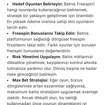
Hedef Oyunları Belirleyin:
Betnis Freespin’i
hangi oyunlarda kullanacağınızı belirlemek,
stratejik bir yaklaşım geliştirmek için önemlidir.
En yüksek ödeme oranına sahip slot oyunlarını
tercih edin.
Freespin Bonuslarını Takip Edin:
Betnis
platformunun sağladığı döngüsel freespin
fırsatlarını takip edin. Farklı oyunlar için sunulan
freespin bonuslarını değerlendirin.
Risk Yönetimi Uygulayın:
Bahis miktarınızı
dikkatlice yönetmek, kayıplarınızı kontrol altında
tutmanıza yardımcı olur. Dönüş başına ne kadar
riske gireceğinizi belirleyin.
Max Bet Stratejisi:
Eğer oyun, bonus
döngülerinde artan kazanımlar sağlıyorsa,
maksimum bahis stratejisini uygulamak avantajlı
olabilir. Ancak dikkatli olun; bu taktiği
kullanmadan önce oyunun dinamiklerini iyi