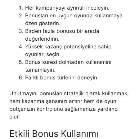
Her kampanyayı ayrıntılı inceleyin.
Bonusları en uygun oyunda kullanmaya
özen gösterin.
Birden fazla bonusu bir arada
değerlendirin.
Yüksek kazanç potansiyeline sahip
oyunları seçin.
Bonus süresi dolmadan kullanımını
tamamlayın.
Farklı bonus türlerini deneyin.
Unutmayın, bonusları stratejik olarak kullanmak,
hem kazanma şansınızı artırır hem de oyun
bütçenizin kontrolünü sağlamanıza yardımcı
olur.
Etkili Bonus Kullanımı