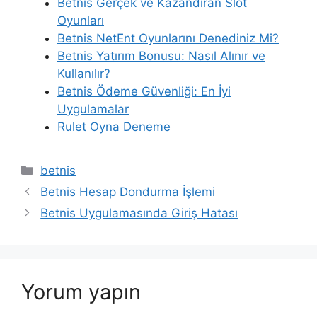
Betnis Gerçek ve Kazandıran Slot
Oyunları
Betnis NetEnt Oyunlarını Denediniz Mi?
Betnis Yatırım Bonusu: Nasıl Alınır ve
Kullanılır?
Betnis Ödeme Güvenliği: En İyi
Uygulamalar
Rulet Oyna Deneme
Kategoriler
betnis
Betnis Hesap Dondurma İşlemi
Betnis Uygulamasında Giriş Hatası
Yorum yapın