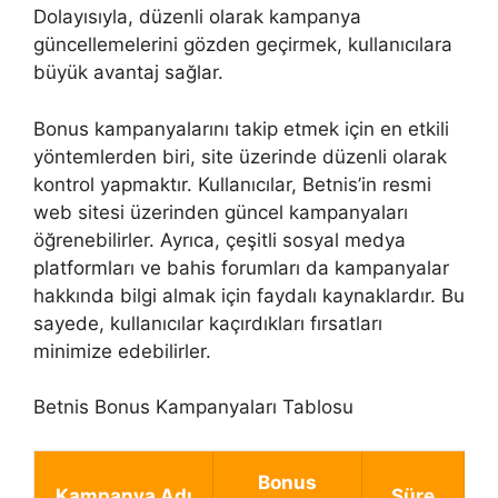
Dolayısıyla, düzenli olarak kampanya
güncellemelerini gözden geçirmek, kullanıcılara
büyük avantaj sağlar.
Bonus kampanyalarını takip etmek için en etkili
yöntemlerden biri, site üzerinde düzenli olarak
kontrol yapmaktır. Kullanıcılar, Betnis’in resmi
web sitesi üzerinden güncel kampanyaları
öğrenebilirler. Ayrıca, çeşitli sosyal medya
platformları ve bahis forumları da kampanyalar
hakkında bilgi almak için faydalı kaynaklardır. Bu
sayede, kullanıcılar kaçırdıkları fırsatları
minimize edebilirler.
Betnis Bonus Kampanyaları Tablosu
Bonus
Kampanya Adı
Süre