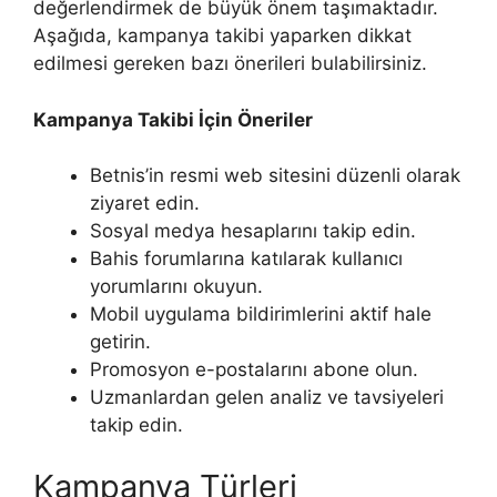
değerlendirmek de büyük önem taşımaktadır.
Aşağıda, kampanya takibi yaparken dikkat
edilmesi gereken bazı önerileri bulabilirsiniz.
Kampanya Takibi İçin Öneriler
Betnis’in resmi web sitesini düzenli olarak
ziyaret edin.
Sosyal medya hesaplarını takip edin.
Bahis forumlarına katılarak kullanıcı
yorumlarını okuyun.
Mobil uygulama bildirimlerini aktif hale
getirin.
Promosyon e-postalarını abone olun.
Uzmanlardan gelen analiz ve tavsiyeleri
takip edin.
Kampanya Türleri