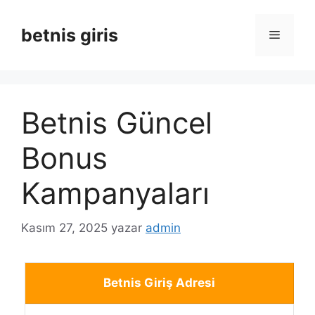
İçeriğe
atla
betnis giris
Menü
Betnis Güncel
Bonus
Kampanyaları
Kasım 27, 2025
yazar
admin
Betnis Giriş Adresi