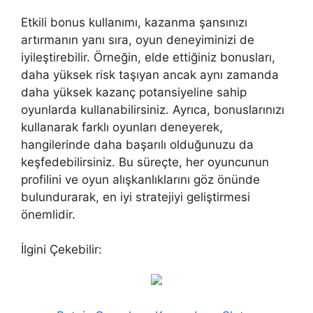
Etkili bonus kullanımı, kazanma şansınızı
artırmanın yanı sıra, oyun deneyiminizi de
iyileştirebilir. Örneğin, elde ettiğiniz bonusları,
daha yüksek risk taşıyan ancak aynı zamanda
daha yüksek kazanç potansiyeline sahip
oyunlarda kullanabilirsiniz. Ayrıca, bonuslarınızı
kullanarak farklı oyunları deneyerek,
hangilerinde daha başarılı olduğunuzu da
keşfedebilirsiniz. Bu süreçte, her oyuncunun
profilini ve oyun alışkanlıklarını göz önünde
bulundurarak, en iyi stratejiyi geliştirmesi
önemlidir.
İlgini Çekebilir: