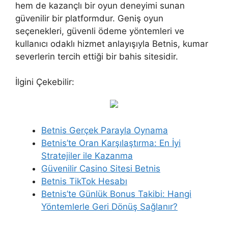
hem de kazançlı bir oyun deneyimi sunan
güvenilir bir platformdur. Geniş oyun
seçenekleri, güvenli ödeme yöntemleri ve
kullanıcı odaklı hizmet anlayışıyla Betnis, kumar
severlerin tercih ettiği bir bahis sitesidir.
İlgini Çekebilir:
Betnis Gerçek Parayla Oynama
Betnis’te Oran Karşılaştırma: En İyi
Stratejiler ile Kazanma
Güvenilir Casino Sitesi Betnis
Betnis TikTok Hesabı
Betnis’te Günlük Bonus Takibi: Hangi
Yöntemlerle Geri Dönüş Sağlanır?