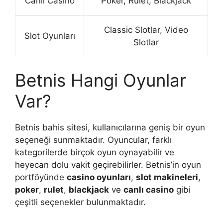
Canlı Casino
Poker, Rulet, Blackjack
Classic Slotlar, Video
Slot Oyunları
Slotlar
Betnis Hangi Oyunlar
Var?
Betnis bahis sitesi, kullanıcılarına geniş bir oyun
seçeneği sunmaktadır. Oyuncular, farklı
kategorilerde birçok oyun oynayabilir ve
heyecan dolu vakit geçirebilirler. Betnis’in oyun
portföyünde
casino oyunları
,
slot makineleri
,
poker
,
rulet
,
blackjack
ve
canlı casino
gibi
çeşitli seçenekler bulunmaktadır.