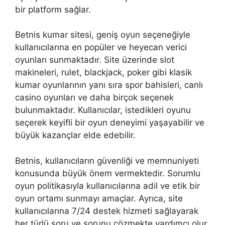
bir platform sağlar.
Betnis kumar sitesi, geniş oyun seçeneğiyle
kullanıcılarına en popüler ve heyecan verici
oyunları sunmaktadır. Site üzerinde slot
makineleri, rulet, blackjack, poker gibi klasik
kumar oyunlarının yanı sıra spor bahisleri, canlı
casino oyunları ve daha birçok seçenek
bulunmaktadır. Kullanıcılar, istedikleri oyunu
seçerek keyifli bir oyun deneyimi yaşayabilir ve
büyük kazançlar elde edebilir.
Betnis, kullanıcıların güvenliği ve memnuniyeti
konusunda büyük önem vermektedir. Sorumlu
oyun politikasıyla kullanıcılarına adil ve etik bir
oyun ortamı sunmayı amaçlar. Ayrıca, site
kullanıcılarına 7/24 destek hizmeti sağlayarak
her türlü soru ve sorunu çözmekte yardımcı olur.