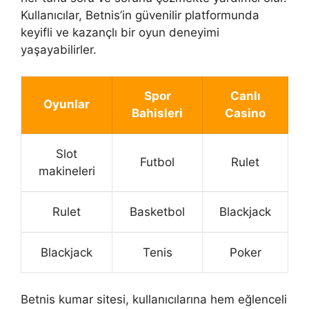
Kullanıcılar, Betnis’in güvenilir platformunda
keyifli ve kazançlı bir oyun deneyimi
yaşayabilirler.
Spor
Canlı
Oyunlar
Bahisleri
Casino
Slot
Futbol
Rulet
makineleri
Rulet
Basketbol
Blackjack
Blackjack
Tenis
Poker
Betnis kumar sitesi, kullanıcılarına hem eğlenceli