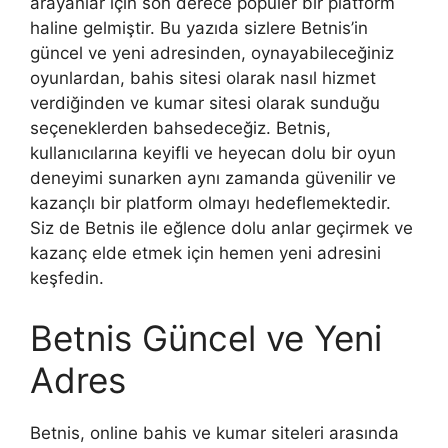
arayanlar için son derece popüler bir platform
haline gelmiştir. Bu yazıda sizlere Betnis’in
güncel ve yeni adresinden, oynayabileceğiniz
oyunlardan, bahis sitesi olarak nasıl hizmet
verdiğinden ve kumar sitesi olarak sunduğu
seçeneklerden bahsedeceğiz. Betnis,
kullanıcılarına keyifli ve heyecan dolu bir oyun
deneyimi sunarken aynı zamanda güvenilir ve
kazançlı bir platform olmayı hedeflemektedir.
Siz de Betnis ile eğlence dolu anlar geçirmek ve
kazanç elde etmek için hemen yeni adresini
keşfedin.
Betnis Güncel ve Yeni
Adres
Betnis, online bahis ve kumar siteleri arasında