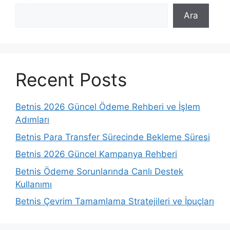
Ara
Recent Posts
Betnis 2026 Güncel Ödeme Rehberi ve İşlem
Adımları
Betnis Para Transfer Sürecinde Bekleme Süresi
Betnis 2026 Güncel Kampanya Rehberi
Betnis Ödeme Sorunlarında Canlı Destek
Kullanımı
Betnis Çevrim Tamamlama Stratejileri ve İpuçları