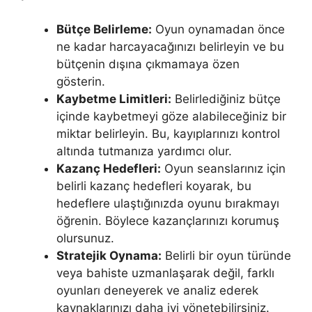
Bütçe Belirleme:
Oyun oynamadan önce
ne kadar harcayacağınızı belirleyin ve bu
bütçenin dışına çıkmamaya özen
gösterin.
Kaybetme Limitleri:
Belirlediğiniz bütçe
içinde kaybetmeyi göze alabileceğiniz bir
miktar belirleyin. Bu, kayıplarınızı kontrol
altında tutmanıza yardımcı olur.
Kazanç Hedefleri:
Oyun seanslarınız için
belirli kazanç hedefleri koyarak, bu
hedeflere ulaştığınızda oyunu bırakmayı
öğrenin. Böylece kazançlarınızı korumuş
olursunuz.
Stratejik Oynama:
Belirli bir oyun türünde
veya bahiste uzmanlaşarak değil, farklı
oyunları deneyerek ve analiz ederek
kaynaklarınızı daha iyi yönetebilirsiniz.