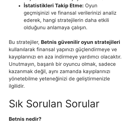
İstatistikleri Takip Etme:
Oyun
geçmişinizi ve finansal verilerinizi analiz
ederek, hangi stratejilerin daha etkili
olduğunu anlamaya çalışın.
Bu stratejiler,
Betnis güvenilir oyun stratejileri
kullanılarak finansal yapınızı güçlendirmeye ve
kayıplarınızı en aza indirmeye yardımcı olacaktır.
Unutmayın, başarılı bir oyuncu olmak, sadece
kazanmak değil, aynı zamanda kayıplarınızı
yönetebilme yeteneğinizi de geliştirmenizle
ilgilidir.
Sık Sorulan Sorular
Betnis nedir?