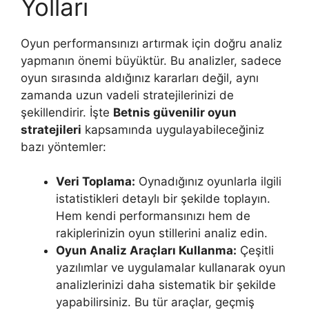
Yolları
Oyun performansınızı artırmak için doğru analiz
yapmanın önemi büyüktür. Bu analizler, sadece
oyun sırasında aldığınız kararları değil, aynı
zamanda uzun vadeli stratejilerinizi de
şekillendirir. İşte
Betnis güvenilir oyun
stratejileri
kapsamında uygulayabileceğiniz
bazı yöntemler:
Veri Toplama:
Oynadığınız oyunlarla ilgili
istatistikleri detaylı bir şekilde toplayın.
Hem kendi performansınızı hem de
rakiplerinizin oyun stillerini analiz edin.
Oyun Analiz Araçları Kullanma:
Çeşitli
yazılımlar ve uygulamalar kullanarak oyun
analizlerinizi daha sistematik bir şekilde
yapabilirsiniz. Bu tür araçlar, geçmiş