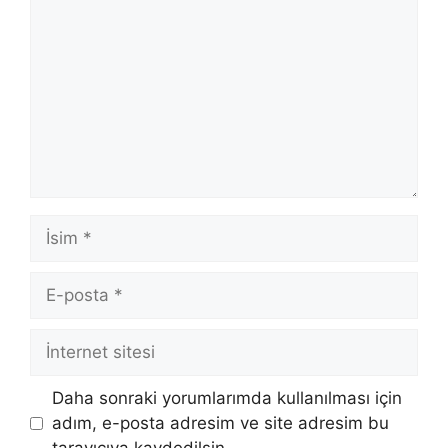
İsim
E-
posta
İnternet
sitesi
Daha sonraki yorumlarımda kullanılması için
adım, e-posta adresim ve site adresim bu