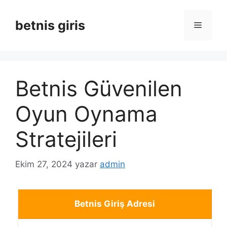
İçeriğe
atla
betnis giris
Menü
Betnis Güvenilen
Oyun Oynama
Stratejileri
Ekim 27, 2024
yazar
admin
Betnis Giriş Adresi