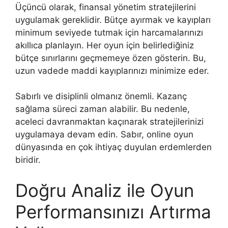
Üçüncü olarak, finansal yönetim stratejilerini
uygulamak gereklidir. Bütçe ayırmak ve kayıpları
minimum seviyede tutmak için harcamalarınızı
akıllıca planlayın. Her oyun için belirlediğiniz
bütçe sınırlarını geçmemeye özen gösterin. Bu,
uzun vadede maddi kayıplarınızı minimize eder.
Sabırlı ve disiplinli olmanız önemli. Kazanç
sağlama süreci zaman alabilir. Bu nedenle,
aceleci davranmaktan kaçınarak stratejilerinizi
uygulamaya devam edin. Sabır, online oyun
dünyasında en çok ihtiyaç duyulan erdemlerden
biridir.
Doğru Analiz ile Oyun
Performansınızı Artırma