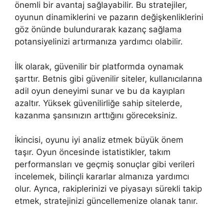
önemli bir avantaj sağlayabilir. Bu stratejiler,
oyunun dinamiklerini ve pazarın değişkenliklerini
göz önünde bulundurarak kazanç sağlama
potansiyelinizi artırmanıza yardımcı olabilir.
İlk olarak, güvenilir bir platformda oynamak
şarttır. Betnis gibi güvenilir siteler, kullanıcılarına
adil oyun deneyimi sunar ve bu da kayıpları
azaltır. Yüksek güvenilirliğe sahip sitelerde,
kazanma şansınızın arttığını göreceksiniz.
İkincisi, oyunu iyi analiz etmek büyük önem
taşır. Oyun öncesinde istatistikler, takım
performansları ve geçmiş sonuçlar gibi verileri
incelemek, bilinçli kararlar almanıza yardımcı
olur. Ayrıca, rakiplerinizi ve piyasayı sürekli takip
etmek, stratejinizi güncellemenize olanak tanır.