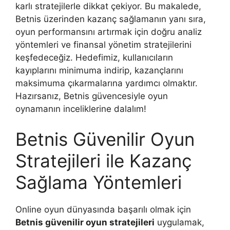
karlı stratejilerle dikkat çekiyor. Bu makalede,
Betnis üzerinden kazanç sağlamanın yanı sıra,
oyun performansını artırmak için doğru analiz
yöntemleri ve finansal yönetim stratejilerini
keşfedeceğiz. Hedefimiz, kullanıcıların
kayıplarını minimuma indirip, kazançlarını
maksimuma çıkarmalarına yardımcı olmaktır.
Hazırsanız, Betnis güvencesiyle oyun
oynamanın inceliklerine dalalım!
Betnis Güvenilir Oyun
Stratejileri ile Kazanç
Sağlama Yöntemleri
Online oyun dünyasında başarılı olmak için
Betnis güvenilir oyun stratejileri
uygulamak,