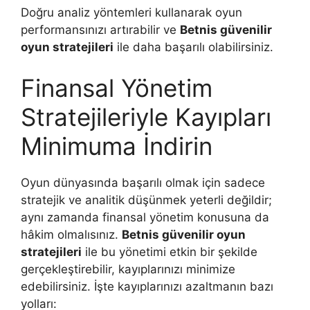
Doğru analiz yöntemleri kullanarak oyun
performansınızı artırabilir ve
Betnis güvenilir
oyun stratejileri
ile daha başarılı olabilirsiniz.
Finansal Yönetim
Stratejileriyle Kayıpları
Minimuma İndirin
Oyun dünyasında başarılı olmak için sadece
stratejik ve analitik düşünmek yeterli değildir;
aynı zamanda finansal yönetim konusuna da
hâkim olmalısınız.
Betnis güvenilir oyun
stratejileri
ile bu yönetimi etkin bir şekilde
gerçekleştirebilir, kayıplarınızı minimize
edebilirsiniz. İşte kayıplarınızı azaltmanın bazı
yolları: