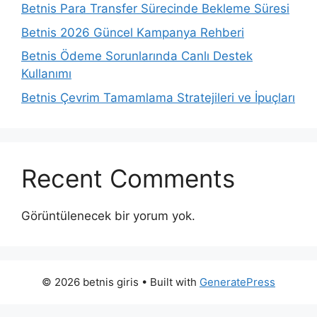
Betnis Para Transfer Sürecinde Bekleme Süresi
Betnis 2026 Güncel Kampanya Rehberi
Betnis Ödeme Sorunlarında Canlı Destek
Kullanımı
Betnis Çevrim Tamamlama Stratejileri ve İpuçları
Recent Comments
Görüntülenecek bir yorum yok.
© 2026 betnis giris
• Built with
GeneratePress