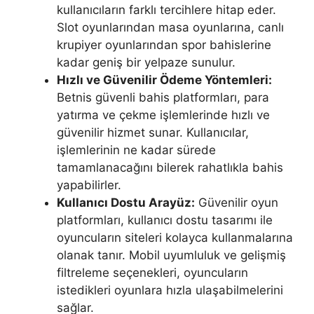
kullanıcıların farklı tercihlere hitap eder.
Slot oyunlarından masa oyunlarına, canlı
krupiyer oyunlarından spor bahislerine
kadar geniş bir yelpaze sunulur.
Hızlı ve Güvenilir Ödeme Yöntemleri:
Betnis güvenli bahis platformları, para
yatırma ve çekme işlemlerinde hızlı ve
güvenilir hizmet sunar. Kullanıcılar,
işlemlerinin ne kadar sürede
tamamlanacağını bilerek rahatlıkla bahis
yapabilirler.
Kullanıcı Dostu Arayüz:
Güvenilir oyun
platformları, kullanıcı dostu tasarımı ile
oyuncuların siteleri kolayca kullanmalarına
olanak tanır. Mobil uyumluluk ve gelişmiş
filtreleme seçenekleri, oyuncuların
istedikleri oyunlara hızla ulaşabilmelerini
sağlar.