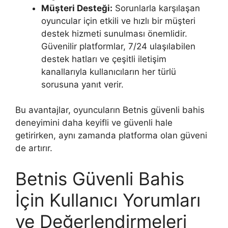
Müşteri Desteği:
Sorunlarla karşılaşan
oyuncular için etkili ve hızlı bir müşteri
destek hizmeti sunulması önemlidir.
Güvenilir platformlar, 7/24 ulaşılabilen
destek hatları ve çeşitli iletişim
kanallarıyla kullanıcıların her türlü
sorusuna yanıt verir.
Bu avantajlar, oyuncuların Betnis güvenli bahis
deneyimini daha keyifli ve güvenli hale
getirirken, aynı zamanda platforma olan güveni
de artırır.
Betnis Güvenli Bahis
İçin Kullanıcı Yorumları
ve Değerlendirmeleri