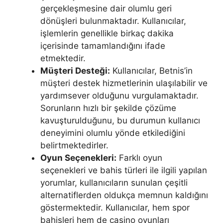
gerçekleşmesine dair olumlu geri
dönüşleri bulunmaktadır. Kullanıcılar,
işlemlerin genellikle birkaç dakika
içerisinde tamamlandığını ifade
etmektedir.
Müşteri Desteği:
Kullanıcılar, Betnis’in
müşteri destek hizmetlerinin ulaşılabilir ve
yardımsever olduğunu vurgulamaktadır.
Sorunların hızlı bir şekilde çözüme
kavuşturulduğunu, bu durumun kullanıcı
deneyimini olumlu yönde etkilediğini
belirtmektedirler.
Oyun Seçenekleri:
Farklı oyun
seçenekleri ve bahis türleri ile ilgili yapılan
yorumlar, kullanıcıların sunulan çeşitli
alternatiflerden oldukça memnun kaldığını
göstermektedir. Kullanıcılar, hem spor
bahisleri hem de casino oyunları