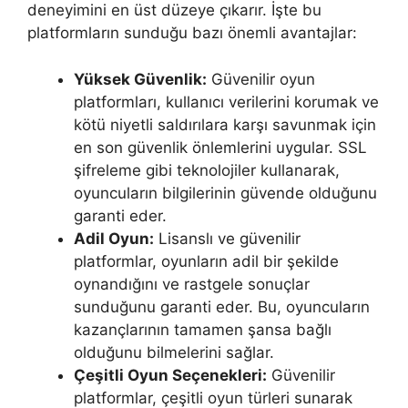
deneyimini en üst düzeye çıkarır. İşte bu
platformların sunduğu bazı önemli avantajlar:
Yüksek Güvenlik:
Güvenilir oyun
platformları, kullanıcı verilerini korumak ve
kötü niyetli saldırılara karşı savunmak için
en son güvenlik önlemlerini uygular. SSL
şifreleme gibi teknolojiler kullanarak,
oyuncuların bilgilerinin güvende olduğunu
garanti eder.
Adil Oyun:
Lisanslı ve güvenilir
platformlar, oyunların adil bir şekilde
oynandığını ve rastgele sonuçlar
sunduğunu garanti eder. Bu, oyuncuların
kazançlarının tamamen şansa bağlı
olduğunu bilmelerini sağlar.
Çeşitli Oyun Seçenekleri:
Güvenilir
platformlar, çeşitli oyun türleri sunarak