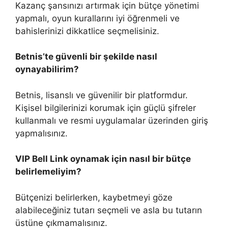
Kazanç şansınızı artırmak için bütçe yönetimi
yapmalı, oyun kurallarını iyi öğrenmeli ve
bahislerinizi dikkatlice seçmelisiniz.
Betnis’te güvenli bir şekilde nasıl
oynayabilirim?
Betnis, lisanslı ve güvenilir bir platformdur.
Kişisel bilgilerinizi korumak için güçlü şifreler
kullanmalı ve resmi uygulamalar üzerinden giriş
yapmalısınız.
VIP Bell Link oynamak için nasıl bir bütçe
belirlemeliyim?
Bütçenizi belirlerken, kaybetmeyi göze
alabileceğiniz tutarı seçmeli ve asla bu tutarın
üstüne çıkmamalısınız.