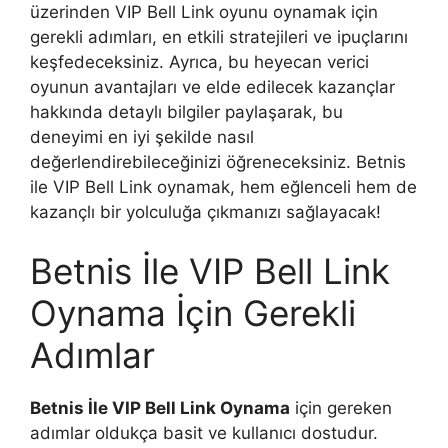
üzerinden VIP Bell Link oyunu oynamak için
gerekli adımları, en etkili stratejileri ve ipuçlarını
keşfedeceksiniz. Ayrıca, bu heyecan verici
oyunun avantajları ve elde edilecek kazançlar
hakkında detaylı bilgiler paylaşarak, bu
deneyimi en iyi şekilde nasıl
değerlendirebileceğinizi öğreneceksiniz. Betnis
ile VIP Bell Link oynamak, hem eğlenceli hem de
kazançlı bir yolculuğa çıkmanızı sağlayacak!
Betnis İle VIP Bell Link
Oynama İçin Gerekli
Adımlar
Betnis İle VIP Bell Link Oynama
için gereken
adımlar oldukça basit ve kullanıcı dostudur.