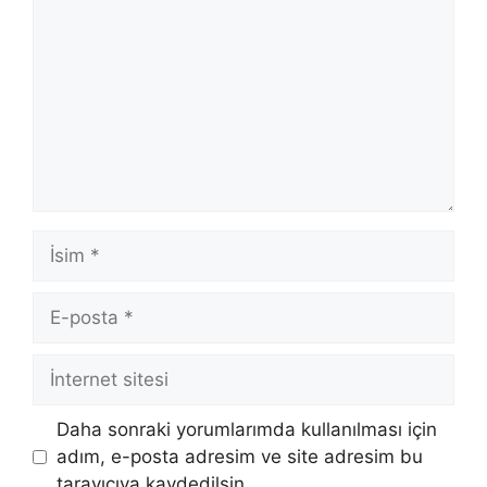
İsim
E-
posta
İnternet
sitesi
Daha sonraki yorumlarımda kullanılması için
adım, e-posta adresim ve site adresim bu
tarayıcıya kaydedilsin.