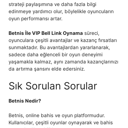
strateji paylaşımına ve daha fazla bilgi
edinmeye yardımcı olur, böylelikle oyuncuların
oyun performansı artar.
Betnis İle VIP Bell Link Oynama
süreci,
oyunculara çeşitli avantajlar ve kazanç fırsatları
sunmaktadır. Bu avantajlardan yararlanarak,
sadece daha eğlenceli bir oyun deneyimi
yaşamakla kalmaz, aynı zamanda kazançlarınızı
da artırma şansını elde edersiniz.
Sık Sorulan Sorular
Betnis Nedir?
Betnis, online bahis ve oyun platformudur.
Kullanıcılar, çeşitli oyunlar oynayarak ve bahis