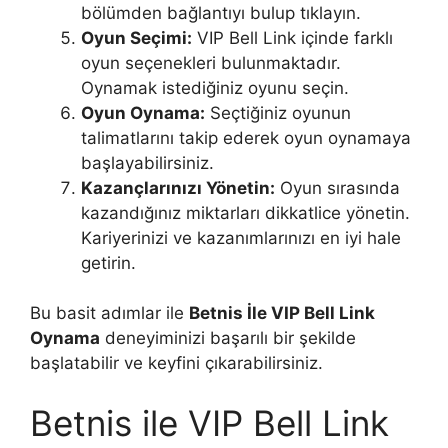
bölümden bağlantıyı bulup tıklayın.
Oyun Seçimi:
VIP Bell Link içinde farklı
oyun seçenekleri bulunmaktadır.
Oynamak istediğiniz oyunu seçin.
Oyun Oynama:
Seçtiğiniz oyunun
talimatlarını takip ederek oyun oynamaya
başlayabilirsiniz.
Kazançlarınızı Yönetin:
Oyun sırasında
kazandığınız miktarları dikkatlice yönetin.
Kariyerinizi ve kazanımlarınızı en iyi hale
getirin.
Bu basit adımlar ile
Betnis İle VIP Bell Link
Oynama
deneyiminizi başarılı bir şekilde
başlatabilir ve keyfini çıkarabilirsiniz.
Betnis ile VIP Bell Link