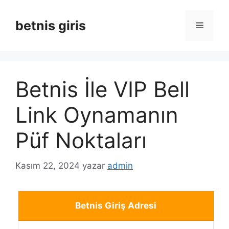
İçeriğe
atla
betnis giris
Menü
Betnis İle VIP Bell
Link Oynamanın
Püf Noktaları
Kasım 22, 2024
yazar
admin
Betnis Giriş Adresi