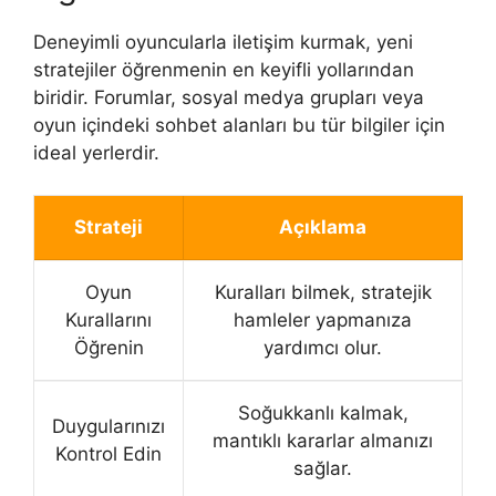
Deneyimli oyuncularla iletişim kurmak, yeni
stratejiler öğrenmenin en keyifli yollarından
biridir. Forumlar, sosyal medya grupları veya
oyun içindeki sohbet alanları bu tür bilgiler için
ideal yerlerdir.
Strateji
Açıklama
Oyun
Kuralları bilmek, stratejik
Kurallarını
hamleler yapmanıza
Öğrenin
yardımcı olur.
Soğukkanlı kalmak,
Duygularınızı
mantıklı kararlar almanızı
Kontrol Edin
sağlar.