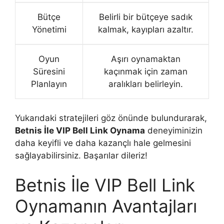
Bütçe
Belirli bir bütçeye sadık
Yönetimi
kalmak, kayıpları azaltır.
Oyun
Aşırı oynamaktan
Süresini
kaçınmak için zaman
Planlayın
aralıkları belirleyin.
Yukarıdaki stratejileri göz önünde bulundurarak,
Betnis İle VIP Bell Link Oynama
deneyiminizin
daha keyifli ve daha kazançlı hale gelmesini
sağlayabilirsiniz. Başarılar dileriz!
Betnis İle VIP Bell Link
Oynamanın Avantajları