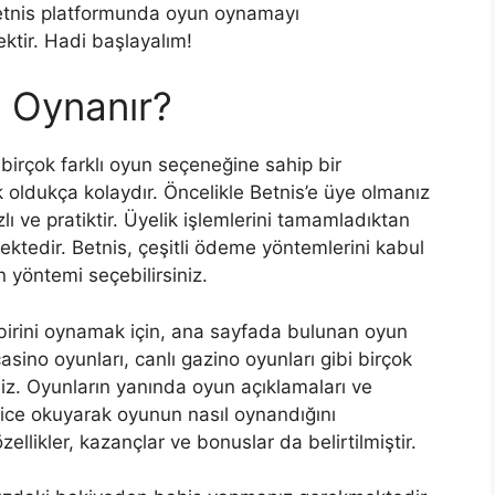
Betnis platformunda oyun oynamayı
ktir. Hadi başlayalım!
l Oynanır?
 birçok farklı oyun seçeneğine sahip bir
oldukça kolaydır. Öncelikle Betnis’e üye olmanız
lı ve pratiktir. Üyelik işlemlerini tamamladıktan
ktedir. Betnis, çeşitli ödeme yöntemlerini kabul
 yöntemi seçebilirsiniz.
birini oynamak için, ana sayfada bulunan oyun
 casino oyunları, canlı gazino oyunları gibi birçok
niz. Oyunların yanında oyun açıklamaları ve
atlice okuyarak oyunun nasıl oynandığını
ellikler, kazançlar ve bonuslar da belirtilmiştir.