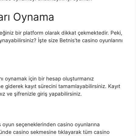
ları Oynama
eğiniz bir platform olarak dikkat çekmektedir. Peki,
nayabilirsiniz? İşte size Betnis’te casino oyunlarını
ını oynamak için bir hesap oluşturmanız
e giderek kayıt sürecini tamamlayabilirsiniz. Kayıt
 ve şifrenizle giriş yapabilirsiniz.
iş oyun seçeneklerinden casino oyunlarına
ünde casino sekmesine tıklayarak tüm casino