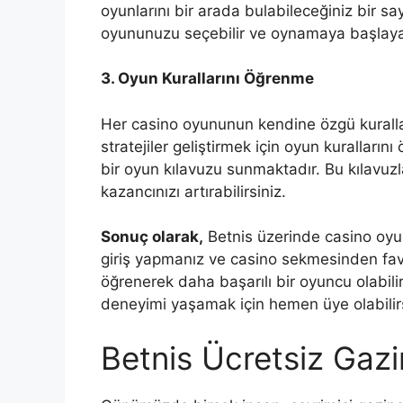
oyunlarını bir arada bulabileceğiniz bir sa
oyununuzu seçebilir ve oynamaya başlayab
3. Oyun Kurallarını Öğrenme
Her casino oyununun kendine özgü kuralla
stratejiler geliştirmek için oyun kurallarını
bir oyun kılavuzu sunmaktadır. Bu kılavuzla
kazancınızı artırabilirsiniz.
Sonuç olarak,
Betnis üzerinde casino oyu
giriş yapmanız ve casino sekmesinden favo
öğrenerek daha başarılı bir oyuncu olabilirs
deneyimi yaşamak için hemen üye olabilirs
Betnis Ücretsiz Gazi