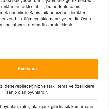
ınızdaki bakiyeden bahis yapmanız gerekmektedir.
tarları farklı olabilir, bu nedenle bahis
mek önemlidir. Bahis miktarınızı belirledikten
enzeri bir düğmeye tıklamanız yeterlidir. Oyun
ız hesabınıza otomatik olarak eklenir.
Açıklama
ızı deneyebileceğiniz ve farklı tema ve özelliklere
sahip olan oyunlardır.
t oyunları, rulet, blackjack gibi klasik kumarhane