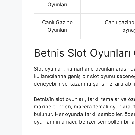
Oyunları
Canlı Gazino
Canlı gazino 
Oyunları
oynay
Betnis Slot Oyunlar
Slot oyunları, kumarhane oyunları arasında
kullanıcılarına geniş bir slot oyunu seçen
deneyebilir ve kazanma şansınızı artırabili
Betnis’in slot oyunları, farklı temalar ve öz
makinelerinden, macera temalı oyunlara, fi
bulunur. Her oyunda farklı semboller, ödeme
oyunlarının amacı, benzer sembolleri bir 