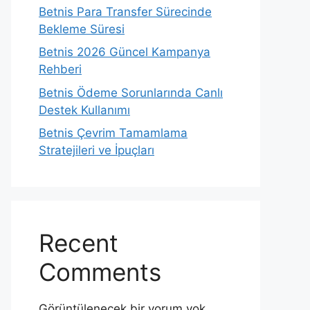
Betnis Para Transfer Sürecinde
Bekleme Süresi
Betnis 2026 Güncel Kampanya
Rehberi
Betnis Ödeme Sorunlarında Canlı
Destek Kullanımı
Betnis Çevrim Tamamlama
Stratejileri ve İpuçları
Recent
Comments
Görüntülenecek bir yorum yok.