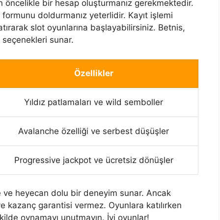
çin öncelikle bir hesap oluşturmanız gerekmektedir.
t formunu doldurmanız yeterlidir. Kayıt işlemi
rarak slot oyunlarına başlayabilirsiniz. Betnis,
a seçenekleri sunar.
Özellikler
Yıldız patlamaları ve wild semboller
Avalanche özelliği ve serbest düşüşler
Progressive jackpot ve ücretsiz dönüşler
nce ve heyecan dolu bir deneyim sunar. Ancak
ve kazanç garantisi vermez. Oyunlara katılırken
kilde oynamayı unutmayın. İyi oyunlar!