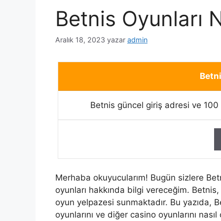
Betnis Oyunları 
Aralık 18, 2023
yazar
admin
Betni
Betnis güncel giriş adresi ve 1
Merhaba okuyucularım! Bugün sizlere Betn
oyunları hakkında bilgi vereceğim. Betnis,
oyun yelpazesi sunmaktadır. Bu yazıda, Bet
oyunlarını ve diğer casino oyunlarını nasıl