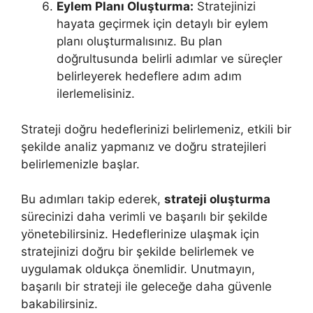
Eylem Planı Oluşturma:
Stratejinizi
hayata geçirmek için detaylı bir eylem
planı oluşturmalısınız. Bu plan
doğrultusunda belirli adımlar ve süreçler
belirleyerek hedeflere adım adım
ilerlemelisiniz.
Strateji doğru hedeflerinizi belirlemeniz, etkili bir
şekilde analiz yapmanız ve doğru stratejileri
belirlemenizle başlar.
Bu adımları takip ederek,
strateji oluşturma
sürecinizi daha verimli ve başarılı bir şekilde
yönetebilirsiniz. Hedeflerinize ulaşmak için
stratejinizi doğru bir şekilde belirlemek ve
uygulamak oldukça önemlidir. Unutmayın,
başarılı bir strateji ile geleceğe daha güvenle
bakabilirsiniz.