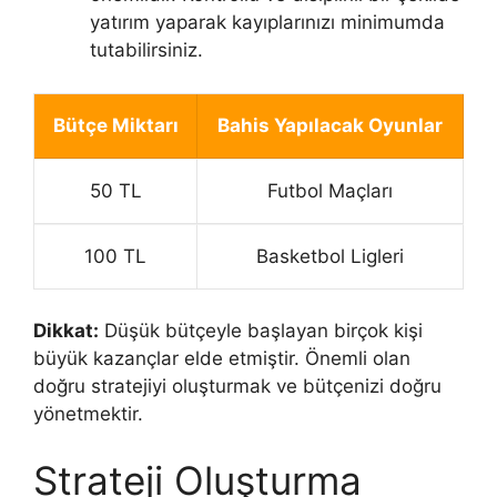
yatırım yaparak kayıplarınızı minimumda
tutabilirsiniz.
Bütçe Miktarı
Bahis Yapılacak Oyunlar
50 TL
Futbol Maçları
100 TL
Basketbol Ligleri
Dikkat:
Düşük bütçeyle başlayan birçok kişi
büyük kazançlar elde etmiştir. Önemli olan
doğru stratejiyi oluşturmak ve bütçenizi doğru
yönetmektir.
Strateji Oluşturma