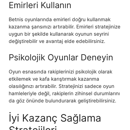
Emirleri Kullanın
Betnis oyunlarında emirleri doğru kullanmak
kazanma şansınızı artırabilir. Emirleri stratejinize
uygun bir şekilde kullanarak oyunun seyrini
değiştirebilir ve avantaj elde edebilirsiniz.
Psikolojik Oyunlar Deneyin
Oyun esnasında rakiplerinizi psikolojik olarak
etkilemek ve kafa karıştırmak kazanma
olasılığınızı artırabilir. Stratejinizi sadece oyun
hamleleriyle değil, rakiplerin zihinsel durumlarını
da göz önünde bulundurarak geliştirebilirsiniz.
İyi Kazanç Sağlama