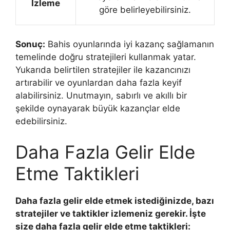
İzleme
göre belirleyebilirsiniz.
Sonuç:
Bahis oyunlarında iyi kazanç sağlamanın
temelinde doğru stratejileri kullanmak yatar.
Yukarıda belirtilen stratejiler ile kazancınızı
artırabilir ve oyunlardan daha fazla keyif
alabilirsiniz. Unutmayın, sabırlı ve akıllı bir
şekilde oynayarak büyük kazançlar elde
edebilirsiniz.
Daha Fazla Gelir Elde
Etme Taktikleri
Daha fazla gelir elde etmek istediğinizde, bazı
stratejiler ve taktikler izlemeniz gerekir. İşte
size daha fazla gelir elde etme taktikleri: