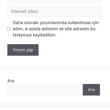
posta
İnternet
sitesi
Daha sonraki yorumlarımda kullanılması için
adım, e-posta adresim ve site adresim bu
tarayıcıya kaydedilsin.
Ara
Ara