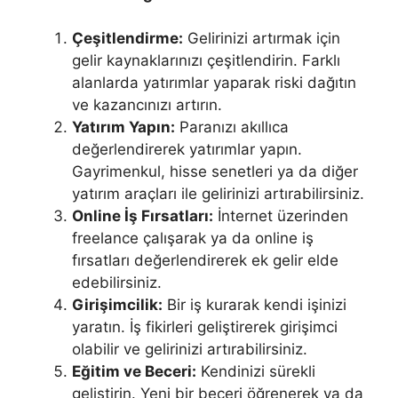
Çeşitlendirme:
Gelirinizi artırmak için
gelir kaynaklarınızı çeşitlendirin. Farklı
alanlarda yatırımlar yaparak riski dağıtın
ve kazancınızı artırın.
Yatırım Yapın:
Paranızı akıllıca
değerlendirerek yatırımlar yapın.
Gayrimenkul, hisse senetleri ya da diğer
yatırım araçları ile gelirinizi artırabilirsiniz.
Online İş Fırsatları:
İnternet üzerinden
freelance çalışarak ya da online iş
fırsatları değerlendirerek ek gelir elde
edebilirsiniz.
Girişimcilik:
Bir iş kurarak kendi işinizi
yaratın. İş fikirleri geliştirerek girişimci
olabilir ve gelirinizi artırabilirsiniz.
Eğitim ve Beceri:
Kendinizi sürekli
geliştirin. Yeni bir beceri öğrenerek ya da