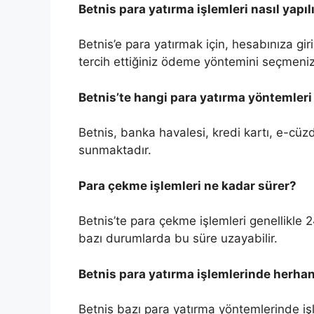
Betnis para yatırma işlemleri nasıl yapıl
Betnis’e para yatırmak için, hesabınıza gi
tercih ettiğiniz ödeme yöntemini seçmeni
Betnis’te hangi para yatırma yöntemler
Betnis, banka havalesi, kredi kartı, e-cüzd
sunmaktadır.
Para çekme işlemleri ne kadar sürer?
Betnis’te para çekme işlemleri genellikle
bazı durumlarda bu süre uzayabilir.
Betnis para yatırma işlemlerinde herhan
Betnis bazı para yatırma yöntemlerinde iş