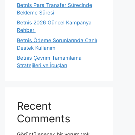
Betnis Para Transfer Sürecinde
Bekleme Süresi
Betnis 2026 Güncel Kampanya
Rehberi
Betnis Ödeme Sorunlarında Canlı
Destek Kullanımı
Betnis Çevrim Tamamlama
Stratejileri ve İpuçları
Recent
Comments
Görüntülenecek bir yorum yok.