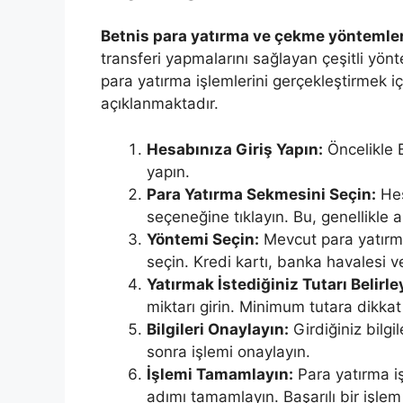
Betnis para yatırma ve çekme yöntemler
transferi yapmalarını sağlayan çeşitli yö
para yatırma işlemlerini gerçekleştirmek i
açıklanmaktadır.
Hesabınıza Giriş Yapın:
Öncelikle B
yapın.
Para Yatırma Sekmesini Seçin:
Hes
seçeneğine tıklayın. Bu, genellikle
Yöntemi Seçin:
Mevcut para yatırma
seçin. Kredi kartı, banka havalesi 
Yatırmak İstediğiniz Tutarı Belirle
miktarı girin. Minimum tutara dikka
Bilgileri Onaylayın:
Girdiğiniz bilg
sonra işlemi onaylayın.
İşlemi Tamamlayın:
Para yatırma iş
adımı tamamlayın. Başarılı bir işlem