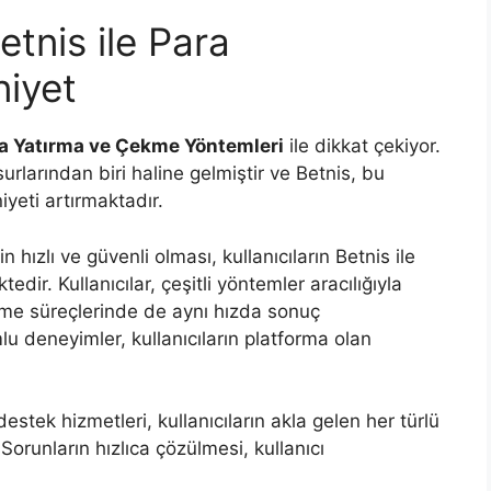
etnis ile Para
iyet
ra Yatırma ve Çekme Yöntemleri
ile dikkat çekiyor.
rlarından biri haline gelmiştir ve Betnis, bu
yeti artırmaktadır.
 hızlı ve güvenli olması, kullanıcıların Betnis ile
edir. Kullanıcılar, çeşitli yöntemler aracılığıyla
me süreçlerinde de aynı hızda sonuç
 deneyimler, kullanıcıların platforma olan
estek hizmetleri, kullanıcıların akla gelen her türlü
Sorunların hızlıca çözülmesi, kullanıcı