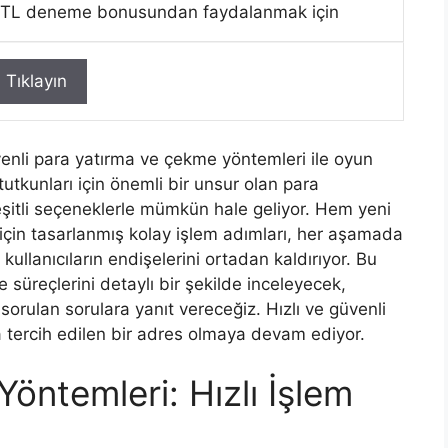
00 TL deneme bonusundan faydalanmak için
Tıklayın
üvenli para yatırma ve çekme yöntemleri ile oyun
utkunları için önemli bir unsur olan para
 çeşitli seçeneklerle mümkün hale geliyor. Hem yeni
 için tasarlanmış kolay işlem adımları, her aşamada
ullanıcıların endişelerini ortadan kaldırıyor. Bu
süreçlerini detaylı bir şekilde inceleyecek,
 sorulan sorulara yanıt vereceğiz. Hızlı ve güvenli
a tercih edilen bir adres olmaya devam ediyor.
Yöntemleri: Hızlı İşlem