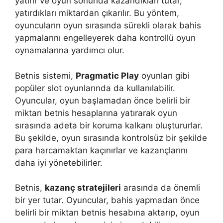
yatırır ve oyun sonunda kazandıkları tutar,
yatırdıkları miktardan çıkarılır. Bu yöntem,
oyuncuların oyun sırasında sürekli olarak bahis
yapmalarını engelleyerek daha kontrollü oyun
oynamalarına yardımcı olur.
Betnis sistemi,
Pragmatic Play
oyunları gibi
popüler slot oyunlarında da kullanılabilir.
Oyuncular, oyun başlamadan önce belirli bir
miktarı betnis hesaplarına yatırarak oyun
sırasında adeta bir koruma kalkanı oluştururlar.
Bu şekilde, oyun sırasında kontrolsüz bir şekilde
para harcamaktan kaçınırlar ve kazançlarını
daha iyi yönetebilirler.
Betnis,
kazanç stratejileri
arasında da önemli
bir yer tutar. Oyuncular, bahis yapmadan önce
belirli bir miktarı betnis hesabına aktarıp, oyun