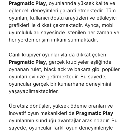
Pragmatic Play
, oyunlarında yüksek kalite ve
eğlenceli deneyimleri garanti etmektedir. Tüm
oyunları, kullanıcı dostu arayüzleri ve etkileyici
grafikleri ile dikkat çekmektedir. Ayrıca, mobil
uyumlulukları sayesinde istenilen her zaman ve
her yerden erişim imkanı sunmaktadır.
Canlı krupiyer oyunlarıyla da dikkat çeken
Pragmatic Play
, gerçek krupiyeler eşliğinde
oynanan rulet, blackjack ve bakara gibi popüler
oyunları evinize getirmektedir. Bu sayede,
oyuncular gerçek bir kumarhane deneyimini
yaşayabilmektedirler.
Ücretsiz dönüşler, yüksek ödeme oranları ve
inovatif oyun mekanikleri de
Pragmatic Play
oyunlarının sunduğu avantajlar arasındadır. Bu
sayede, oyuncular farklı oyun deneyimleriyle