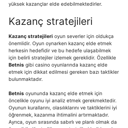
yüksek kazançlar elde edebilmektedirler.
Kazanç stratejileri
Kazanç stratejileri
oyun severler için oldukça
önemlidir. Oyun oynarken kazanç elde etmek
herkesin hedefidir ve bu hedefe ulaşabilmek
için belirli stratejiler izlemek gereklidir. Özellikle
Betnis
gibi casino oyunlarında kazanç elde
etmek için dikkat edilmesi gereken bazı taktikler
bulunmaktadır.
Betnis
oyununda kazanç elde etmek için
öncelikle oyunu iyi analiz etmek gerekmektedir.
Oyunun kurallarını, olasılıklarını ve taktiklerini iyi
öğrenmek, kazanma ihtimalini artırmaktadır.
Ayrıca, oyun sırasında sabırlı ve planlı olmak da