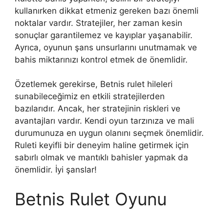
kullanırken dikkat etmeniz gereken bazı önemli
noktalar vardır. Stratejiler, her zaman kesin
sonuçlar garantilemez ve kayıplar yaşanabilir.
Ayrıca, oyunun şans unsurlarını unutmamak ve
bahis miktarınızı kontrol etmek de önemlidir.
Özetlemek gerekirse, Betnis rulet hileleri
sunabileceğimiz en etkili stratejilerden
bazılarıdır. Ancak, her stratejinin riskleri ve
avantajları vardır. Kendi oyun tarzınıza ve mali
durumunuza en uygun olanını seçmek önemlidir.
Ruleti keyifli bir deneyim haline getirmek için
sabırlı olmak ve mantıklı bahisler yapmak da
önemlidir. İyi şanslar!
Betnis Rulet Oyunu