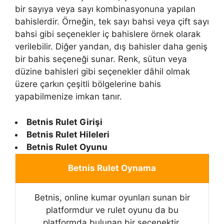
bir sayıya veya sayı kombinasyonuna yapılan
bahislerdir. Örneğin, tek sayı bahsi veya çift sayı
bahsi gibi seçenekler iç bahislere örnek olarak
verilebilir. Diğer yandan, dış bahisler daha geniş
bir bahis seçeneği sunar. Renk, sütun veya
düzine bahisleri gibi seçenekler dâhil olmak
üzere çarkın çeşitli bölgelerine bahis
yapabilmenize imkan tanır.
Betnis Rulet Girişi
Betnis Rulet Hileleri
Betnis Rulet Oyunu
Betnis Rulet Oynama
Betnis, online kumar oyunları sunan bir
platformdur ve rulet oyunu da bu
platformda bulunan bir seçenektir.