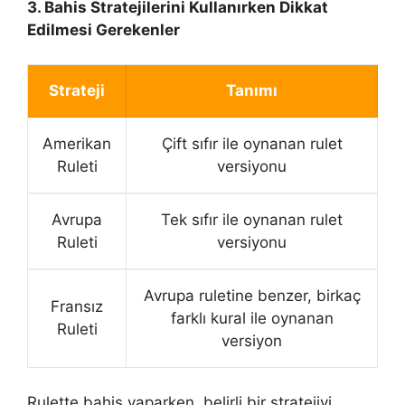
3. Bahis Stratejilerini Kullanırken Dikkat
Edilmesi Gerekenler
Strateji
Tanımı
Amerikan
Çift sıfır ile oynanan rulet
Ruleti
versiyonu
Avrupa
Tek sıfır ile oynanan rulet
Ruleti
versiyonu
Avrupa ruletine benzer, birkaç
Fransız
farklı kural ile oynanan
Ruleti
versiyon
Rulette bahis yaparken, belirli bir stratejiyi