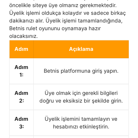
öncelikle siteye üye olmanız gerekmektedir.
Üyelik işlemi oldukça kolaydır ve sadece birkaç
dakikanızı alır. Üyelik işlemi tamamlandığında,
Betnis rulet oyununu oynamaya hazır
olacaksınız.
Adım
Açıklama
Adım
Betnis platformuna giriş yapın.
1:
Adım
Üye olmak için gerekli bilgileri
2:
doğru ve eksiksiz bir şekilde girin.
Adım
Üyelik işlemini tamamlayın ve
3:
hesabınızı etkinleştirin.