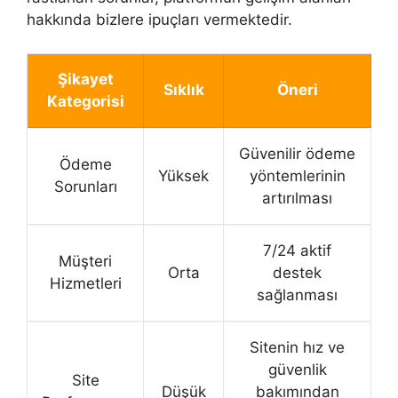
hakkında bizlere ipuçları vermektedir.
Şikayet
Sıklık
Öneri
Kategorisi
Güvenilir ödeme
Ödeme
Yüksek
yöntemlerinin
Sorunları
artırılması
7/24 aktif
Müşteri
Orta
destek
Hizmetleri
sağlanması
Sitenin hız ve
güvenlik
Site
Düşük
bakımından