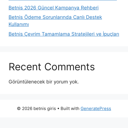
Betnis 2026 Güncel Kampanya Rehberi
Betnis Ödeme Sorunlarında Canlı Destek
Kullanımı
Betnis Çevrim Tamamlama Stratejileri ve İpuçları
Recent Comments
Görüntülenecek bir yorum yok.
© 2026 betnis giris
• Built with
GeneratePress