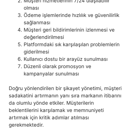
Müşteri hizmetlerinin 7/24 ulaşılabilir
olması
Ödeme işlemlerinde hızlılık ve güvenilirlik
sağlanması
Müşteri geri bildirimlerinin izlenmesi ve
değerlendirilmesi
Platformdaki sık karşılaşılan problemlerin
giderilmesi
Kullanıcı dostu bir arayüz sunulması
Düzenli olarak promosyon ve
kampanyalar sunulması
Doğru yönlendirilen bir şikayet yönetimi, müşteri
sadakatini artırmanın yanı sıra markanın itibarını
da olumlu yönde etkiler. Müşterilerin
beklentilerini karşılamak ve memnuniyeti
artırmak için kritik adımlar atılması
gerekmektedir.