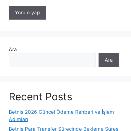
Ara
Ara
Recent Posts
Betnis 2026 Güncel Ödeme Rehberi ve İşlem
Adımları
Betnis Para Transfer Sürecinde Bekleme Süresi