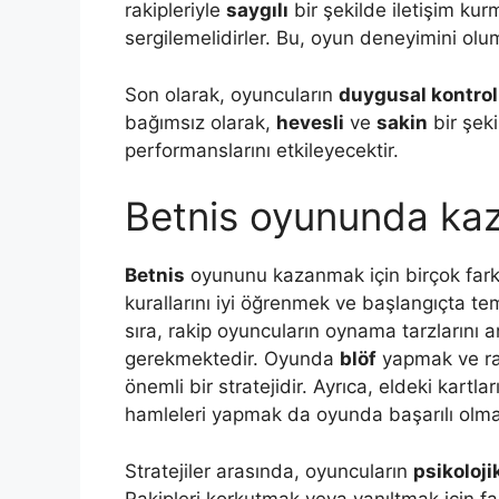
rakipleriyle
saygılı
bir şekilde iletişim ku
sergilemelidirler. Bu, oyun deneyimini olu
Son olarak, oyuncuların
duygusal kontrol
bağımsız olarak,
hevesli
ve
sakin
bir şek
performanslarını etkileyecektir.
Betnis oyununda kaza
Betnis
oyununu kazanmak için birçok farklı
kurallarını iyi öğrenmek ve başlangıçta t
sıra, rakip oyuncuların oynama tarzlarını a
gerekmektedir. Oyunda
blöf
yapmak ve rak
önemli bir stratejidir. Ayrıca, eldeki kart
hamleleri yapmak da oyunda başarılı olma
Stratejiler arasında, oyuncuların
psikoloji
Rakipleri korkutmak veya yanıltmak için f