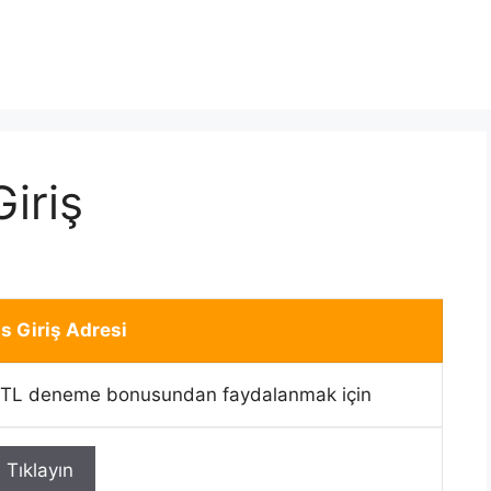
Giriş
s Giriş Adresi
00 TL deneme bonusundan faydalanmak için
Tıklayın