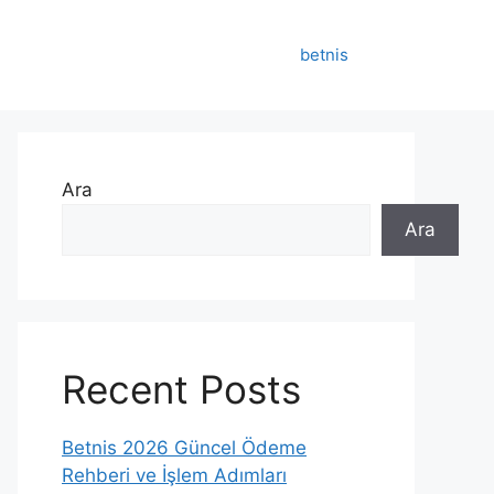
betnis
Ara
Ara
Recent Posts
Betnis 2026 Güncel Ödeme
Rehberi ve İşlem Adımları