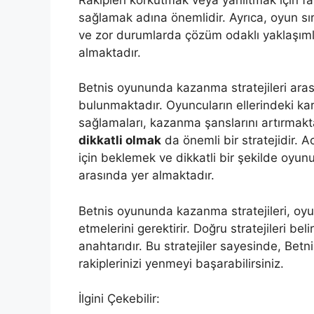
sağlamak adına önemlidir. Ayrıca, oyun s
ve zor durumlarda çözüm odaklı yaklaşımlar
almaktadır.
Betnis oyununda kazanma stratejileri ara
bulunmaktadır. Oyuncuların ellerindeki kart
sağlamaları, kazanma şanslarını artırmakt
dikkatli olmak
da önemli bir stratejidir.
için beklemek ve dikkatli bir şekilde oyun
arasında yer almaktadır.
Betnis oyununda kazanma stratejileri, oyu
etmelerini gerektirir. Doğru stratejileri 
anahtarıdır. Bu stratejiler sayesinde, Betn
rakiplerinizi yenmeyi başarabilirsiniz.
İlgini Çekebilir: