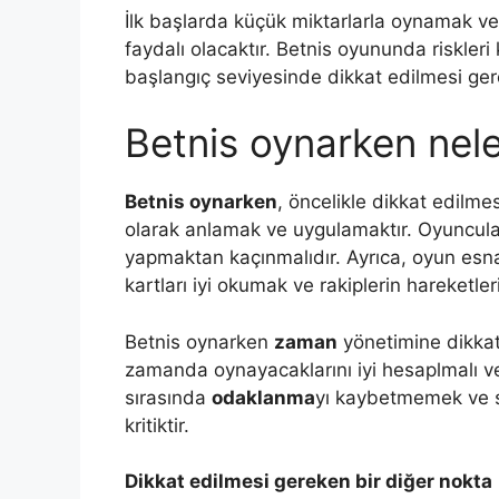
İlk başlarda küçük miktarlarla oynamak v
faydalı olacaktır. Betnis oyununda riskleri
başlangıç seviyesinde dikkat edilmesi ger
Betnis oynarken nele
Betnis oynarken
, öncelikle dikkat edilme
olarak anlamak ve uygulamaktır. Oyuncul
yapmaktan kaçınmalıdır. Ayrıca, oyun es
kartları iyi okumak ve rakiplerin hareketl
Betnis oynarken
zaman
yönetimine dikkat
zamanda oynayacaklarını iyi hesaplmalı ve
sırasında
odaklanma
yı kaybetmemek ve s
kritiktir.
Dikkat edilmesi gereken bir diğer nokta