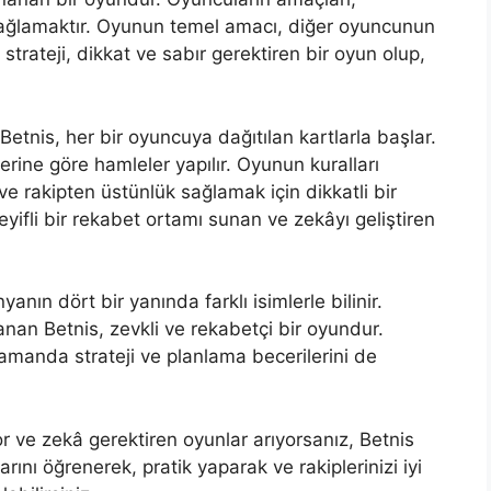
k sağlamaktır. Oyunun temel amacı, diğer oyuncunun
strateji, dikkat ve sabır gerektiren bir oyun olup,
Betnis, her bir oyuncuya dağıtılan kartlarla başlar.
erine göre hamleler yapılır. Oyunun kuralları
 ve rakipten üstünlük sağlamak için dikkatli bir
ifli bir rekabet ortamı sunan ve zekâyı geliştiren
anın dört bir yanında farklı isimlerle bilinir.
nan Betnis, zevkli ve rekabetçi bir oyundur.
amanda strateji ve planlama becerilerini de
or ve zekâ gerektiren oyunlar arıyorsanız, Betnis
rını öğrenerek, pratik yaparak ve rakiplerinizi iyi