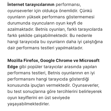
İnternet tarayıcılarının
performansı,
oyunseverler için oldukça önemlidir. Çünkü
oyunların yüksek performans göstermemesi
durumunda oyuncuların oyun keyfi de
azalmaktadır. Betnis oyunları, farklı tarayıcılarda
farklı şekilde çalışabilmektedir. Bu nedenle
hangi tarayıcıda bu oyunların daha iyi çalıştığına
dair performans testleri yapılmaktadır.
Mozilla Firefox, Google Chrome ve Microsoft
Edge
gibi popüler tarayıcılar arasında yapılan
performans testleri, Betnis oyunlarının en iyi
performansını hangi tarayıcıda gösterdiği
konusunda ipuçları vermektedir. Oyunseverler,
bu test sonuçlarına göre tercihlerini belirleyerek
oyun keyiflerini en üst seviyede
yaşayabilmektedirler.