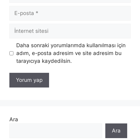
E-
posta
İnternet
sitesi
Daha sonraki yorumlarımda kullanılması için
adım, e-posta adresim ve site adresim bu
tarayıcıya kaydedilsin.
Ara
Ara