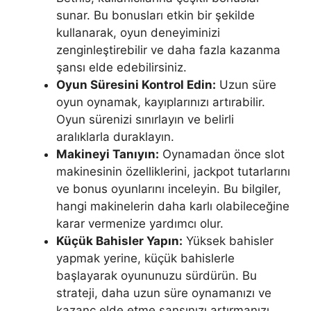
sunar. Bu bonusları etkin bir şekilde
kullanarak, oyun deneyiminizi
zenginleştirebilir ve daha fazla kazanma
şansı elde edebilirsiniz.
Oyun Süresini Kontrol Edin:
Uzun süre
oyun oynamak, kayıplarınızı artırabilir.
Oyun sürenizi sınırlayın ve belirli
aralıklarla duraklayın.
Makineyi Tanıyın:
Oynamadan önce slot
makinesinin özelliklerini, jackpot tutarlarını
ve bonus oyunlarını inceleyin. Bu bilgiler,
hangi makinelerin daha karlı olabileceğine
karar vermenize yardımcı olur.
Küçük Bahisler Yapın:
Yüksek bahisler
yapmak yerine, küçük bahislerle
başlayarak oyununuzu sürdürün. Bu
strateji, daha uzun süre oynamanızı ve
kazanç elde etme şansınızı artırmanızı