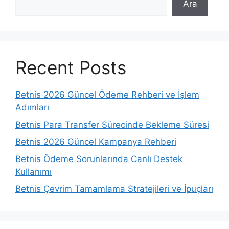
Ara
Recent Posts
Betnis 2026 Güncel Ödeme Rehberi ve İşlem
Adımları
Betnis Para Transfer Sürecinde Bekleme Süresi
Betnis 2026 Güncel Kampanya Rehberi
Betnis Ödeme Sorunlarında Canlı Destek
Kullanımı
Betnis Çevrim Tamamlama Stratejileri ve İpuçları