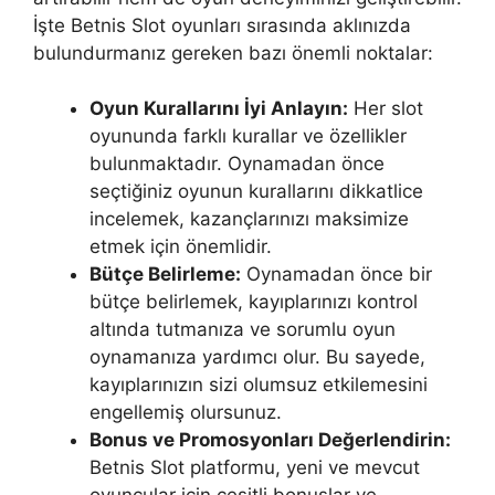
İşte Betnis Slot oyunları sırasında aklınızda
bulundurmanız gereken bazı önemli noktalar:
Oyun Kurallarını İyi Anlayın:
Her slot
oyununda farklı kurallar ve özellikler
bulunmaktadır. Oynamadan önce
seçtiğiniz oyunun kurallarını dikkatlice
incelemek, kazançlarınızı maksimize
etmek için önemlidir.
Bütçe Belirleme:
Oynamadan önce bir
bütçe belirlemek, kayıplarınızı kontrol
altında tutmanıza ve sorumlu oyun
oynamanıza yardımcı olur. Bu sayede,
kayıplarınızın sizi olumsuz etkilemesini
engellemiş olursunuz.
Bonus ve Promosyonları Değerlendirin:
Betnis Slot platformu, yeni ve mevcut