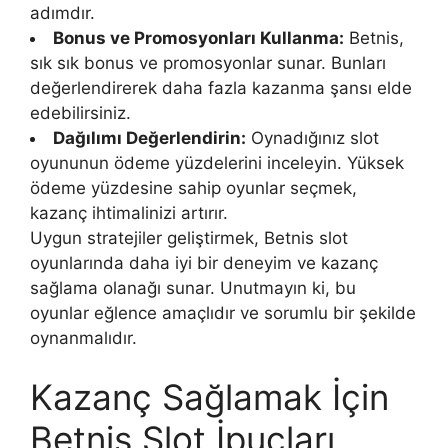
adımdır.
Bonus ve Promosyonları Kullanma:
Betnis,
sık sık bonus ve promosyonlar sunar. Bunları
değerlendirerek daha fazla kazanma şansı elde
edebilirsiniz.
Dağılımı Değerlendirin:
Oynadığınız slot
oyununun ödeme yüzdelerini inceleyin. Yüksek
ödeme yüzdesine sahip oyunlar seçmek,
kazanç ihtimalinizi artırır.
Uygun stratejiler geliştirmek, Betnis slot
oyunlarında daha iyi bir deneyim ve kazanç
sağlama olanağı sunar. Unutmayın ki, bu
oyunlar eğlence amaçlıdır ve sorumlu bir şekilde
oynanmalıdır.
Kazanç Sağlamak İçin
Betnis Slot İpuçları