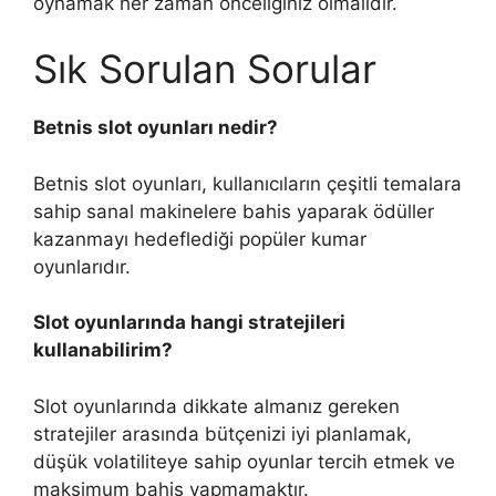
oynamak her zaman önceliğiniz olmalıdır.
Sık Sorulan Sorular
Betnis slot oyunları nedir?
Betnis slot oyunları, kullanıcıların çeşitli temalara
sahip sanal makinelere bahis yaparak ödüller
kazanmayı hedeflediği popüler kumar
oyunlarıdır.
Slot oyunlarında hangi stratejileri
kullanabilirim?
Slot oyunlarında dikkate almanız gereken
stratejiler arasında bütçenizi iyi planlamak,
düşük volatiliteye sahip oyunlar tercih etmek ve
maksimum bahis yapmamaktır.