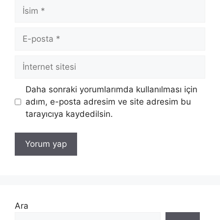
İsim
E-
posta
İnternet
sitesi
Daha sonraki yorumlarımda kullanılması için
adım, e-posta adresim ve site adresim bu
tarayıcıya kaydedilsin.
Ara