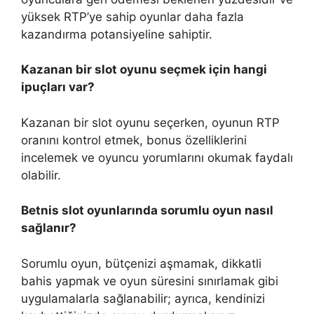
yüksek RTP’ye sahip oyunlar daha fazla
kazandırma potansiyeline sahiptir.
Kazanan bir slot oyunu seçmek için hangi
ipuçları var?
Kazanan bir slot oyunu seçerken, oyunun RTP
oranını kontrol etmek, bonus özelliklerini
incelemek ve oyuncu yorumlarını okumak faydalı
olabilir.
Betnis slot oyunlarında sorumlu oyun nasıl
sağlanır?
Sorumlu oyun, bütçenizi aşmamak, dikkatli
bahis yapmak ve oyun süresini sınırlamak gibi
uygulamalarla sağlanabilir; ayrıca, kendinizi