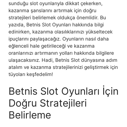
sunduğu slot oyunlarıyla dikkat çekerken,
kazanma şanslarını artırmak için doğru
stratejileri belirlemek oldukça önemlidir. Bu
yazıda, Betnis Slot Oyunları hakkında bilgi
edinirken, kazanma olasılıklarınızı yükseltecek
ipuçlarını paylaşacağız. Oyunların nasıl daha
eğlenceli hale getirileceği ve kazanma
oranlarınızı artırmanın yolları hakkında bilgilere
ulaşacaksınız. Hadi, Betnis Slot dünyasına adım
atalım ve kazanma stratejilerinizi geliştirmek için
tüyoları keşfedelim!
Betnis Slot Oyunları İçin
Doğru Stratejileri
Belirleme