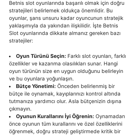
Betnis slot oyunlarında başarılı olmak için doğru
stratejileri belirlemek oldukça önemlidir. Bu
oyunlar, şans unsuru kadar oyuncunun stratejik
yaklaşımıyla da yakından ilişkilidir. İşte Betnis
Slot oyunlarında dikkate almanız gereken bazı
stratejiler:
Oyun Türünü Seçin:
Farklı slot oyunları, farklı
özellikler ve kazanma olasılıkları sunar. Hangi
oyun türünün size en uygun olduğunu belirleyin
ve bu oyunlara yoğunlaşın.
Bütçe Yönetimi:
Önceden belirlenmiş bir
bütçe ile oynamak, kayıplarınızı kontrol altında
tutmanıza yardımcı olur. Asla bütçenizin dışına
çıkmayın.
Oyunun Kurallarını İyi Öğrenin:
Oynamadan
önce oyunun tüm kurallarını ve özel özelliklerini
öğrenmek, doğru strateji geliştirmede kritik bir