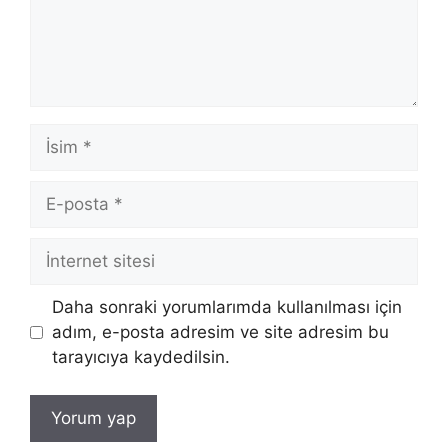
İsim
E-
posta
İnternet
sitesi
Daha sonraki yorumlarımda kullanılması için
adım, e-posta adresim ve site adresim bu
tarayıcıya kaydedilsin.