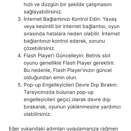
hızlı ve düzgün bir şekilde çalışmasını
sağlayabilirsiniz.
İnternet Bağlantınızı Kontrol Edin: Yavaş
veya kesintili bir internet bağlantısı, oyun
sırasında hatalara neden olabilir. İnternet
bağlantınızı kontrol ederek, sorunu
çözebilirsiniz.
Flash Player’ı Güncelleyin: Betnis slot
oyunu genellikle Flash Player gerektirir.
Bu nedenle, Flash Player’ınızın güncel
olduğundan emin olun.
Pop-up Engelleyicileri Devre Dışı Bırakın:
Tarayıcınızda bulunan pop-up
engelleyicileri geçici olarak devre dışı
bırakarak, oyunun yüklenmesine yardımcı
olabilirsiniz.
Eğer yukarıdaki adımları uygulamanıza rağmen