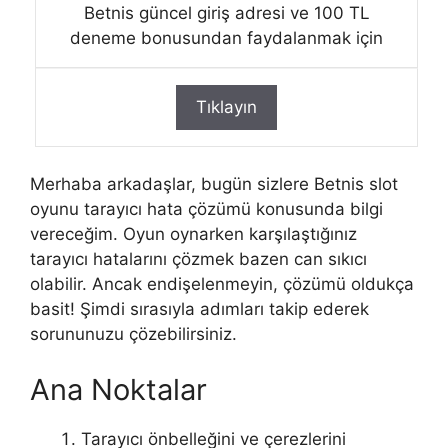
Betnis güncel giriş adresi ve 100 TL
deneme bonusundan faydalanmak için
Tıklayın
Merhaba arkadaşlar, bugün sizlere Betnis slot
oyunu tarayıcı hata çözümü konusunda bilgi
vereceğim. Oyun oynarken karşılaştığınız
tarayıcı hatalarını çözmek bazen can sıkıcı
olabilir. Ancak endişelenmeyin, çözümü oldukça
basit! Şimdi sırasıyla adımları takip ederek
sorununuzu çözebilirsiniz.
Ana Noktalar
Tarayıcı önbelleğini ve çerezlerini