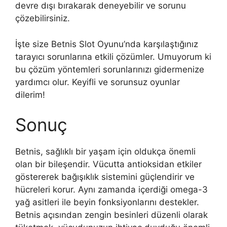
devre dışı bırakarak deneyebilir ve sorunu
çözebilirsiniz.
İşte size Betnis Slot Oyunu’nda karşılaştığınız
tarayıcı sorunlarına etkili çözümler. Umuyorum ki
bu çözüm yöntemleri sorunlarınızı gidermenize
yardımcı olur. Keyifli ve sorunsuz oyunlar
dilerim!
Sonuç
Betnis, sağlıklı bir yaşam için oldukça önemli
olan bir bileşendir. Vücutta antioksidan etkiler
göstererek bağışıklık sistemini güçlendirir ve
hücreleri korur. Aynı zamanda içerdiği omega-3
yağ asitleri ile beyin fonksiyonlarını destekler.
Betnis açısından zengin besinleri düzenli olarak