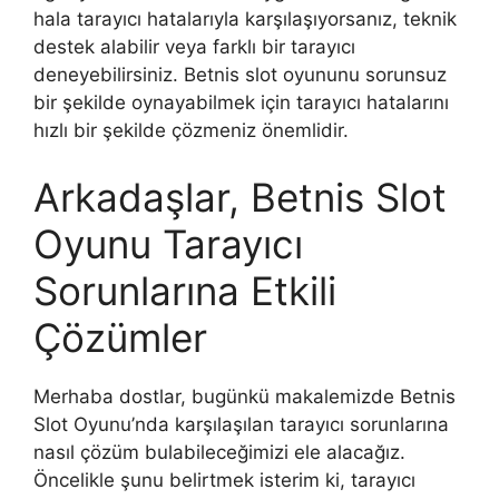
hala tarayıcı hatalarıyla karşılaşıyorsanız, teknik
destek alabilir veya farklı bir tarayıcı
deneyebilirsiniz. Betnis slot oyununu sorunsuz
bir şekilde oynayabilmek için tarayıcı hatalarını
hızlı bir şekilde çözmeniz önemlidir.
Arkadaşlar, Betnis Slot
Oyunu Tarayıcı
Sorunlarına Etkili
Çözümler
Merhaba dostlar, bugünkü makalemizde Betnis
Slot Oyunu’nda karşılaşılan tarayıcı sorunlarına
nasıl çözüm bulabileceğimizi ele alacağız.
Öncelikle şunu belirtmek isterim ki, tarayıcı