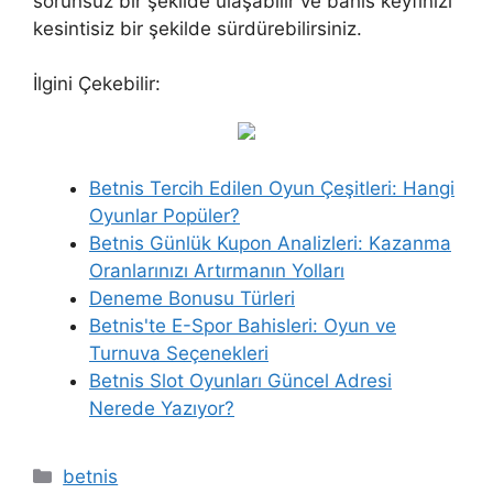
sorunsuz bir şekilde ulaşabilir ve bahis keyfinizi
kesintisiz bir şekilde sürdürebilirsiniz.
İlgini Çekebilir:
Betnis Tercih Edilen Oyun Çeşitleri: Hangi
Oyunlar Popüler?
Betnis Günlük Kupon Analizleri: Kazanma
Oranlarınızı Artırmanın Yolları
Deneme Bonusu Türleri
Betnis'te E-Spor Bahisleri: Oyun ve
Turnuva Seçenekleri
Betnis Slot Oyunları Güncel Adresi
Nerede Yazıyor?
Kategoriler
betnis