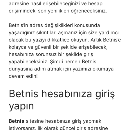
adresine nasıl erişebileceğinizi ve hesap
erişimindeki son yenilikleri öğreneceksiniz.
Betnis’in adres değişiklikleri konusunda
yaşadığınız sıkıntıları aşmanız için size yardımcı
olacak bu yazıyı dikkatlice okuyun. Artık Betnis’e
kolayca ve güvenli bir şekilde erişebilecek,
hesabınıza sorunsuz bir şekilde giriş
yapabileceksiniz. Şimdi hemen Betnis
dünyasına adım atmak için yazımızı okumaya
devam edin!
Betnis hesabınıza giriş
yapın
Betnis
sitesine hesabınıza giriş yapmak
istiyorsanız, ilk olarak güncel giriş adresine