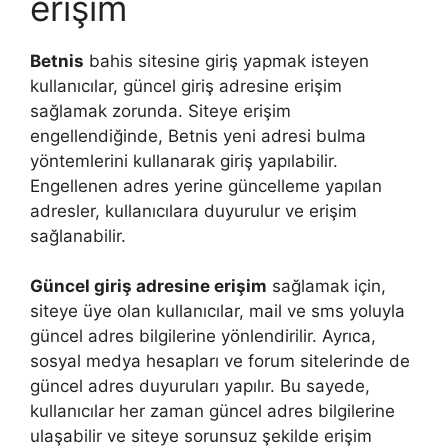
erişim
Betnis
bahis sitesine giriş yapmak isteyen
kullanıcılar, güncel giriş adresine erişim
sağlamak zorunda. Siteye erişim
engellendiğinde, Betnis yeni adresi bulma
yöntemlerini kullanarak giriş yapılabilir.
Engellenen adres yerine güncelleme yapılan
adresler, kullanıcılara duyurulur ve erişim
sağlanabilir.
Güncel giriş adresine erişim
sağlamak için,
siteye üye olan kullanıcılar, mail ve sms yoluyla
güncel adres bilgilerine yönlendirilir. Ayrıca,
sosyal medya hesapları ve forum sitelerinde de
güncel adres duyuruları yapılır. Bu sayede,
kullanıcılar her zaman güncel adres bilgilerine
ulaşabilir ve siteye sorunsuz şekilde erişim