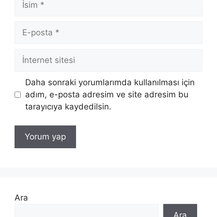
E-
posta
İnternet
sitesi
Daha sonraki yorumlarımda kullanılması için
adım, e-posta adresim ve site adresim bu
tarayıcıya kaydedilsin.
Ara
Ara