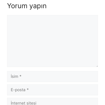
Yorum yapın
Yorum
İsim
E-
posta
İnternet