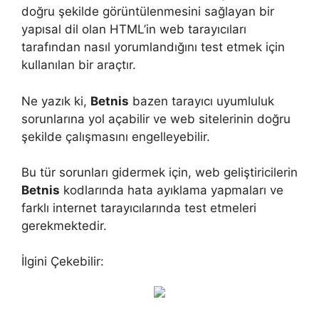
doğru şekilde görüntülenmesini sağlayan bir
yapısal dil olan HTML’in web tarayıcıları
tarafından nasıl yorumlandığını test etmek için
kullanılan bir araçtır.
Ne yazık ki,
Betnis
bazen tarayıcı uyumluluk
sorunlarına yol açabilir ve web sitelerinin doğru
şekilde çalışmasını engelleyebilir.
Bu tür sorunları gidermek için, web geliştiricilerin
Betnis
kodlarında hata ayıklama yapmaları ve
farklı internet tarayıcılarında test etmeleri
gerekmektedir.
İlgini Çekebilir: