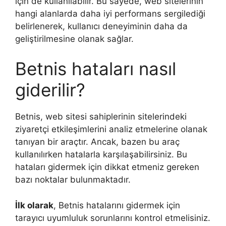
için de kullanılabilir. Bu sayede, web sitelerinin
hangi alanlarda daha iyi performans sergilediği
belirlenerek, kullanıcı deneyiminin daha da
geliştirilmesine olanak sağlar.
Betnis hataları nasıl
giderilir?
Betnis, web sitesi sahiplerinin sitelerindeki
ziyaretçi etkileşimlerini analiz etmelerine olanak
tanıyan bir araçtır. Ancak, bazen bu araç
kullanılırken hatalarla karşılaşabilirsiniz. Bu
hataları gidermek için dikkat etmeniz gereken
bazı noktalar bulunmaktadır.
İlk olarak
, Betnis hatalarını gidermek için
tarayıcı uyumluluk sorunlarını kontrol etmelisiniz.