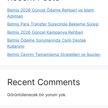
Betnis 2026 Güncel Ödeme Rehberi ve İşlem
Adımları
Betnis Para Transfer Sürecinde Bekleme Süresi
Betnis 2026 Güncel Kampanya Rehberi
Betnis Ödeme Sorunlarında Canlı Destek
Kullanımı
Betnis Çevrim Tamamlama Stratejileri ve İpuçları
Recent Comments
Görüntülenecek bir yorum yok.