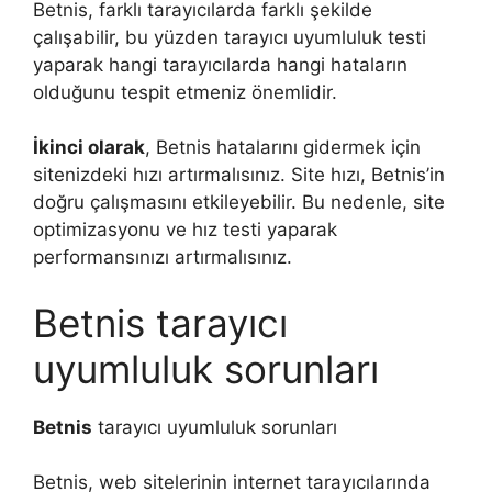
Betnis, farklı tarayıcılarda farklı şekilde
çalışabilir, bu yüzden tarayıcı uyumluluk testi
yaparak hangi tarayıcılarda hangi hataların
olduğunu tespit etmeniz önemlidir.
İkinci olarak
, Betnis hatalarını gidermek için
sitenizdeki hızı artırmalısınız. Site hızı, Betnis’in
doğru çalışmasını etkileyebilir. Bu nedenle, site
optimizasyonu ve hız testi yaparak
performansınızı artırmalısınız.
Betnis tarayıcı
uyumluluk sorunları
Betnis
tarayıcı uyumluluk sorunları
Betnis, web sitelerinin internet tarayıcılarında