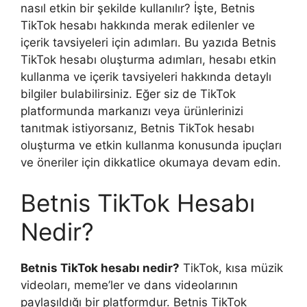
nasıl etkin bir şekilde kullanılır? İşte, Betnis
TikTok hesabı hakkında merak edilenler ve
içerik tavsiyeleri için adımları. Bu yazıda Betnis
TikTok hesabı oluşturma adımları, hesabı etkin
kullanma ve içerik tavsiyeleri hakkında detaylı
bilgiler bulabilirsiniz. Eğer siz de TikTok
platformunda markanızı veya ürünlerinizi
tanıtmak istiyorsanız, Betnis TikTok hesabı
oluşturma ve etkin kullanma konusunda ipuçları
ve öneriler için dikkatlice okumaya devam edin.
Betnis TikTok Hesabı
Nedir?
Betnis TikTok hesabı nedir?
TikTok, kısa müzik
videoları, meme’ler ve dans videolarının
paylaşıldığı bir platformdur. Betnis TikTok