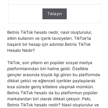
Tıklayın
Betnis TikTok hesabı nedir, nasıl oluşturulur,
etkin kullanım ve içerik tavsiyeleri. TikTok’ta
başarılı bir hesap için adımlar.Betnis TikTok
Hesabı Nedir?
TikTok, son yılların en popüler sosyal medya
platformlarından biri haline geldi. Özellikle
gençler arasında büyük ilgi gören bu platformda
dikkat çekici ve eğlenceli içerikler paylaşılarak
kısa sürede geniş kitlelere ulaşmak mümkün.
Betnis TikTok hesabı da bu platformun popüler
markalardan biri olarak dikkat çekiyor. Peki,
Betnis TikTok hesabı nedir? Nasıl oluşturulur ve