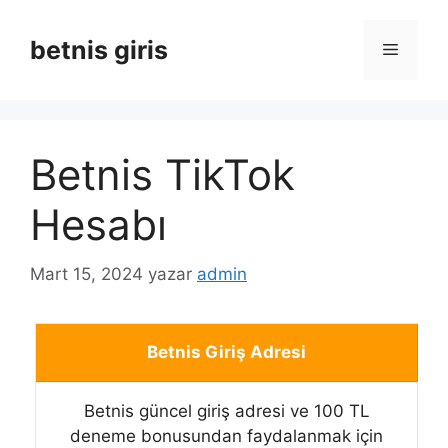
İçeriğe
atla
betnis giris
Menü
Betnis TikTok
Hesabı
Mart 15, 2024
yazar
admin
Betnis Giriş Adresi
Betnis güncel giriş adresi ve 100 TL
deneme bonusundan faydalanmak için