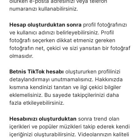
olurken e-posta adresinizi veya telefon
numaranızı kullanabilirsiniz.
Hesap oluşturduktan sonra
profil fotoğrafınızı
ve kullanıcı adınızı belirleyebilirsiniz. Profil
fotoğrafı seçerken dikkat etmeniz gereken
fotoğrafın net, çekici ve sizi yansıtan bir fotoğraf
olmasıdır.
Betnis TikTok hesabı
oluştururken profilinizi
detaylandırmayı unutmamalısınız. Hakkınızda
kısmına kendinizi tanıtan ve ilgi çekici bilgiler
eklemelisiniz. Bu sayede takipçilerinizi daha
fazla etkileyebilirsiniz.
Hesabınızı oluşturduktan
sonra trend olan
içerikleri ve popüler müzikleri takip ederek kendi
içeriğinizi oluşturabilirsiniz. Videolarınızın kaliteli