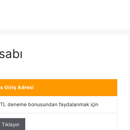
sabı
s Giriş Adresi
00 TL deneme bonusundan faydalanmak için
Tıklayın