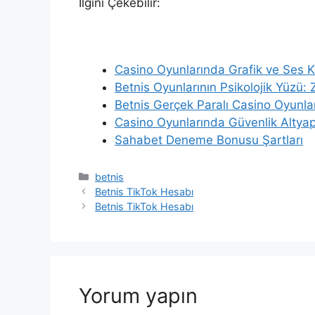
İlgini Çekebilir:
Casino Oyunlarında Grafik ve Ses Ka
Betnis Oyunlarının Psikolojik Yüzü: 
Betnis Gerçek Paralı Casino Oyunlar
Casino Oyunlarında Güvenlik Altyap
Sahabet Deneme Bonusu Şartları
Kategoriler
betnis
Betnis TikTok Hesabı
Betnis TikTok Hesabı
Yorum yapın