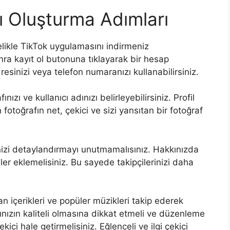
ı Oluşturma Adımları
likle TikTok uygulamasını indirmeniz
ra kayıt ol butonuna tıklayarak bir hesap
resinizi veya telefon numaranızı kullanabilirsiniz.
fınızı ve kullanıcı adınızı belirleyebilirsiniz. Profil
otoğrafın net, çekici ve sizi yansıtan bir fotoğraf
nizi detaylandırmayı unutmamalısınız. Hakkınızda
giler eklemelisiniz. Bu sayede takipçilerinizi daha
n içerikleri ve popüler müzikleri takip ederek
arınızın kaliteli olmasına dikkat etmeli ve düzenleme
ekici hale getirmelisiniz. Eğlenceli ve ilgi çekici