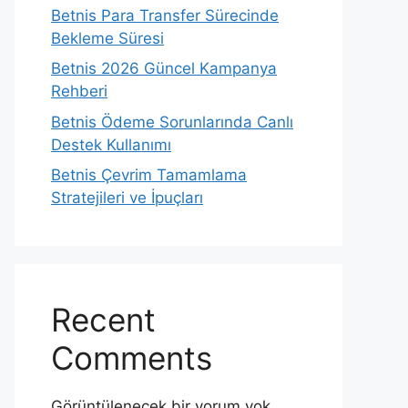
Betnis Para Transfer Sürecinde
Bekleme Süresi
Betnis 2026 Güncel Kampanya
Rehberi
Betnis Ödeme Sorunlarında Canlı
Destek Kullanımı
Betnis Çevrim Tamamlama
Stratejileri ve İpuçları
Recent
Comments
Görüntülenecek bir yorum yok.