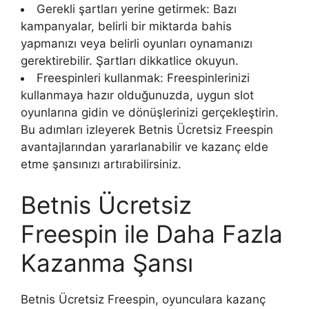
Gerekli şartları yerine getirmek: Bazı
kampanyalar, belirli bir miktarda bahis
yapmanızı veya belirli oyunları oynamanızı
gerektirebilir. Şartları dikkatlice okuyun.
Freespinleri kullanmak: Freespinlerinizi
kullanmaya hazır olduğunuzda, uygun slot
oyunlarına gidin ve dönüşlerinizi gerçekleştirin.
Bu adımları izleyerek Betnis Ücretsiz Freespin
avantajlarından yararlanabilir ve kazanç elde
etme şansınızı artırabilirsiniz.
Betnis Ücretsiz
Freespin ile Daha Fazla
Kazanma Şansı
Betnis Ücretsiz Freespin, oyunculara kazanç