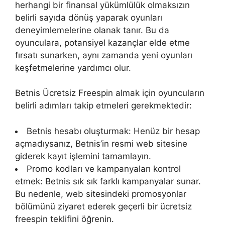
herhangi bir finansal yükümlülük olmaksızın
belirli sayıda dönüş yaparak oyunları
deneyimlemelerine olanak tanır. Bu da
oyunculara, potansiyel kazançlar elde etme
fırsatı sunarken, aynı zamanda yeni oyunları
keşfetmelerine yardımcı olur.
Betnis Ücretsiz Freespin almak için oyuncuların
belirli adımları takip etmeleri gerekmektedir:
Betnis hesabı oluşturmak: Henüz bir hesap
açmadıysanız, Betnis’in resmi web sitesine
giderek kayıt işlemini tamamlayın.
Promo kodları ve kampanyaları kontrol
etmek: Betnis sık sık farklı kampanyalar sunar.
Bu nedenle, web sitesindeki promosyonlar
bölümünü ziyaret ederek geçerli bir ücretsiz
freespin teklifini öğrenin.