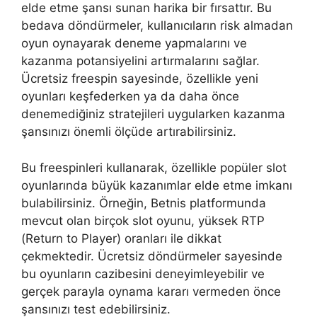
elde etme şansı sunan harika bir fırsattır. Bu
bedava döndürmeler, kullanıcıların risk almadan
oyun oynayarak deneme yapmalarını ve
kazanma potansiyelini artırmalarını sağlar.
Ücretsiz freespin sayesinde, özellikle yeni
oyunları keşfederken ya da daha önce
denemediğiniz stratejileri uygularken kazanma
şansınızı önemli ölçüde artırabilirsiniz.
Bu freespinleri kullanarak, özellikle popüler slot
oyunlarında büyük kazanımlar elde etme imkanı
bulabilirsiniz. Örneğin, Betnis platformunda
mevcut olan birçok slot oyunu, yüksek RTP
(Return to Player) oranları ile dikkat
çekmektedir. Ücretsiz döndürmeler sayesinde
bu oyunların cazibesini deneyimleyebilir ve
gerçek parayla oynama kararı vermeden önce
şansınızı test edebilirsiniz.