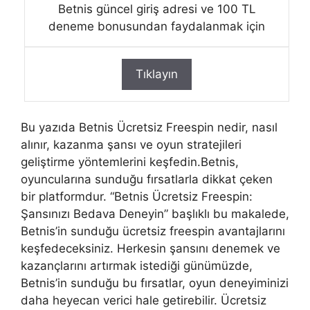
Betnis güncel giriş adresi ve 100 TL
deneme bonusundan faydalanmak için
Tıklayın
Bu yazıda Betnis Ücretsiz Freespin nedir, nasıl
alınır, kazanma şansı ve oyun stratejileri
geliştirme yöntemlerini keşfedin.Betnis,
oyuncularına sunduğu fırsatlarla dikkat çeken
bir platformdur. “Betnis Ücretsiz Freespin:
Şansınızı Bedava Deneyin” başlıklı bu makalede,
Betnis’in sunduğu ücretsiz freespin avantajlarını
keşfedeceksiniz. Herkesin şansını denemek ve
kazançlarını artırmak istediği günümüzde,
Betnis’in sunduğu bu fırsatlar, oyun deneyiminizi
daha heyecan verici hale getirebilir. Ücretsiz