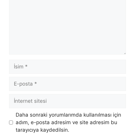
İsim
E-
posta
İnternet
sitesi
Daha sonraki yorumlarımda kullanılması için
adım, e-posta adresim ve site adresim bu
tarayıcıya kaydedilsin.