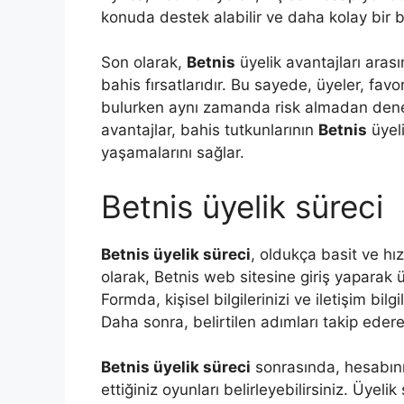
konuda destek alabilir ve daha kolay bir b
Son olarak,
Betnis
üyelik avantajları aras
bahis fırsatlarıdır. Bu sayede, üyeler, fa
bulurken aynı zamanda risk almadan deneyi
avantajlar, bahis tutkunlarının
Betnis
üyeli
yaşamalarını sağlar.
Betnis üyelik süreci
Betnis üyelik süreci
, oldukça basit ve hız
olarak, Betnis web sitesine giriş yaparak
Formda, kişisel bilgilerinizi ve iletişim bil
Daha sonra, belirtilen adımları takip edere
Betnis üyelik süreci
sonrasında, hesabını
ettiğiniz oyunları belirleyebilirsiniz. Üyeli