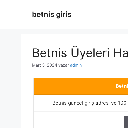
İçeriğe
atla
betnis giris
Betnis Üyeleri H
Mart 3, 2024
yazar
admin
Betni
Betnis güncel giriş adresi ve 1