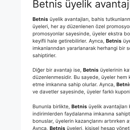
Betnis üyelik avantaj
Betnis
üyelik avantajları, bahis tutkunları
üyeleri, her ay düzenlenen özel promosyo
promosyonlar sayesinde, üyeler ekstra bo
keyifli hale getirebilirler. Ayrıca,
Betnis
üye
imkanlarından yararlanarak herhangi bir 
sahiptirler.
Diğer bir avantajı ise,
Betnis
üyelerinin ka
düzenlenmesidir. Bu sayede, üyeler hem ke
etme imkanına sahip olurlar. Ayrıca,
Betni
ve davetler sayesinde, üyeler farklı kuponl
Bununla birlikte,
Betnis
üyelik avantajları
indirimlerden faydalanma imkanına sahiptir. 
bonuslar, üyelerin kazançlarını artırırken 
Ayrıca,
Betnis
üyeleri, kişisel hesap yönetic