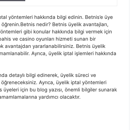
iptal yöntemleri hakkında bilgi edinin. Betnis’e üye
i öğrenin.Betnis nedir? Betnis üyelik avantajları,
 yöntemleri gibi konular hakkında bilgi vermek için
 bahis ve casino oyunları hizmeti sunan bir
k avantajdan yararlanabilirsiniz. Betnis üyelik
mamlanabilir. Ayrıca, üyelik iptal işlemleri hakkında
da detaylı bilgi edinerek, üyelik süreci ve
 öğreneceksiniz. Ayrıca, üyelik iptal yöntemleri
 üyeleri için bu blog yazısı, önemli bilgiler sunarak
i tamamlamalarına yardımcı olacaktır.