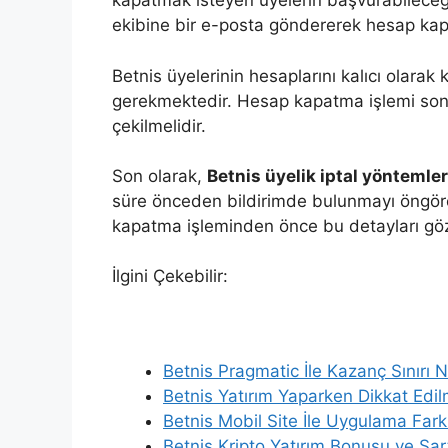
kapatmak isteyen üyelerin başvurabileceğ
ekibine bir e-posta göndererek hesap kapatm
Betnis üyelerinin hesaplarını kalıcı olara
gerekmektedir. Hesap kapatma işlemi sonra
çekilmelidir.
Son olarak,
Betnis üyelik iptal yöntemler
süre önceden bildirimde bulunmayı öngör
kapatma işleminden önce bu detayları gö
İlgini Çekebilir:
Betnis Pragmatic İle Kazanç Sınırı 
Betnis Yatırım Yaparken Dikkat Edi
Betnis Mobil Site İle Uygulama Fark
Betnis Kripto Yatırım Bonusu ve Şart