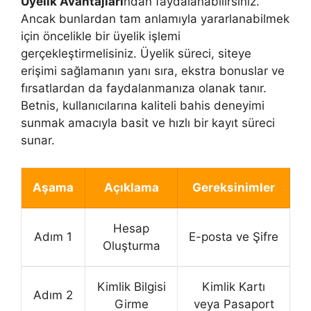
Üyelik Avantajları
ndan faydalanabilirsiniz.
Ancak bunlardan tam anlamıyla yararlanabilmek
için öncelikle bir üyelik işlemi
gerçekleştirmelisiniz. Üyelik süreci, siteye
erişimi sağlamanın yanı sıra, ekstra bonuslar ve
fırsatlardan da faydalanmanıza olanak tanır.
Betnis, kullanıcılarına kaliteli bahis deneyimi
sunmak amacıyla basit ve hızlı bir kayıt süreci
sunar.
Aşama
Açıklama
Gereksinimler
Hesap
Adım 1
E-posta ve Şifre
Oluşturma
Kimlik Bilgisi
Kimlik Kartı
Adım 2
Girme
veya Pasaport