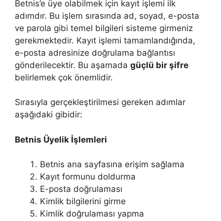
Betnis’e üye olabilmek için kayıt işlemi ilk
adımdır. Bu işlem sırasında ad, soyad, e-posta
ve parola gibi temel bilgileri sisteme girmeniz
gerekmektedir. Kayıt işlemi tamamlandığında,
e-posta adresinize doğrulama bağlantısı
gönderilecektir. Bu aşamada
güçlü bir şifre
belirlemek çok önemlidir.
Sırasıyla gerçekleştirilmesi gereken adımlar
aşağıdaki gibidir:
Betnis Üyelik İşlemleri
Betnis ana sayfasına erişim sağlama
Kayıt formunu doldurma
E-posta doğrulaması
Kimlik bilgilerini girme
Kimlik doğrulaması yapma