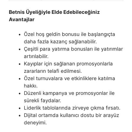
Betnis Üyeliğiyle Elde Edebileceğiniz
Avantajlar
Özel hoş geldin bonusu ile başlangıçta
daha fazla kazanç sağlanabilir.
Çeşitli para yatırma bonusları ile yatırımlar
artırılabilir.
Kayıplar için sağlanan promosyonlarla
zararların telafi edilmesi.
Özel turnuvalara ve etkinliklere katılma
hakkı.
Düzenli kampanya ve promosyonlar ile
sürekli faydalar.
Liderlik tablolarında zirveye çıkma fırsatı.
Dijital ortamda kullanıcı dostu bir arayüz
deneyimi.