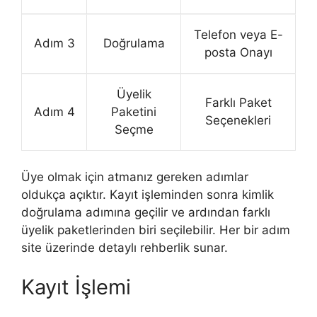
Telefon veya E-
Adım 3
Doğrulama
posta Onayı
Üyelik
Farklı Paket
Adım 4
Paketini
Seçenekleri
Seçme
Üye olmak için atmanız gereken adımlar
oldukça açıktır. Kayıt işleminden sonra kimlik
doğrulama adımına geçilir ve ardından farklı
üyelik paketlerinden biri seçilebilir. Her bir adım
site üzerinde detaylı rehberlik sunar.
Kayıt İşlemi