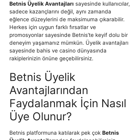
Betnis Üyelik Avantajları
sayesinde kullanıcılar,
sadece kazançlarını değil, aynı zamanda
eğlence düzeylerini de maksimuma çıkarabilir.
Herkes için uygun farklı fırsatlar ve
promosyonlar sayesinde Betnis’te keyif dolu bir
deneyim yaşamanız mümkün. Üyelik avantajları
sayesinde bahis ve casino dünyasında
rakiplerinizin önüne geçebilirsiniz.
Betnis Üyelik
Avantajlarından
Faydalanmak İçin Nasıl
Üye Olunur?
Betnis platformuna katılarak pek çok
Betnis