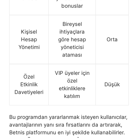
bonuslar
Bireysel
Kişisel
ihtiyaçlara
Hesap
göre hesap
Orta
Yönetimi
yöneticisi
ataması
VIP üyeler için
Özel
özel
Etkinlik
Düşük
etkinliklere
Davetiyeleri
katılım
Bu programdan yararlanmak isteyen kullanıcılar,
avantajlarının yanı sıra fırsatlarını da artırarak,
Betnis platformunu en iyi şekilde kullanabilirler.