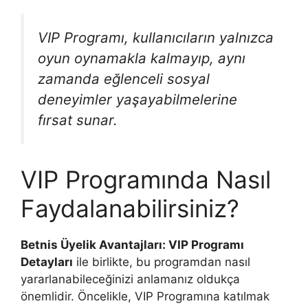
VIP Programı, kullanıcıların yalnızca
oyun oynamakla kalmayıp, aynı
zamanda eğlenceli sosyal
deneyimler yaşayabilmelerine
fırsat sunar.
VIP Programında Nasıl
Faydalanabilirsiniz?
Betnis Üyelik Avantajları: VIP Programı
Detayları
ile birlikte, bu programdan nasıl
yararlanabileceğinizi anlamanız oldukça
önemlidir. Öncelikle, VIP Programına katılmak