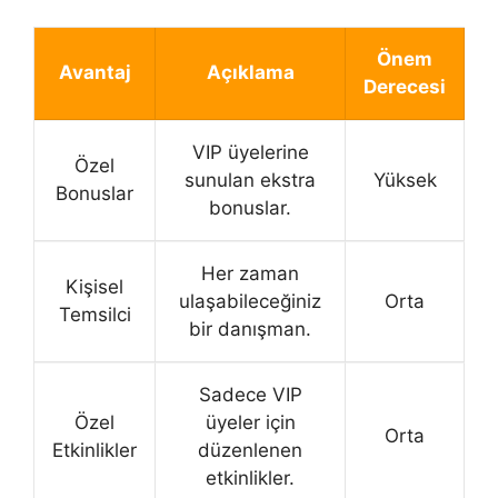
Önem
Avantaj
Açıklama
Derecesi
VIP üyelerine
Özel
sunulan ekstra
Yüksek
Bonuslar
bonuslar.
Her zaman
Kişisel
ulaşabileceğiniz
Orta
Temsilci
bir danışman.
Sadece VIP
Özel
üyeler için
Orta
Etkinlikler
düzenlenen
etkinlikler.