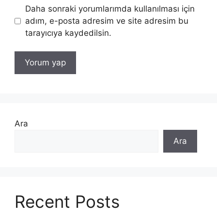
Daha sonraki yorumlarımda kullanılması için
adım, e-posta adresim ve site adresim bu
tarayıcıya kaydedilsin.
Ara
Ara
Recent Posts