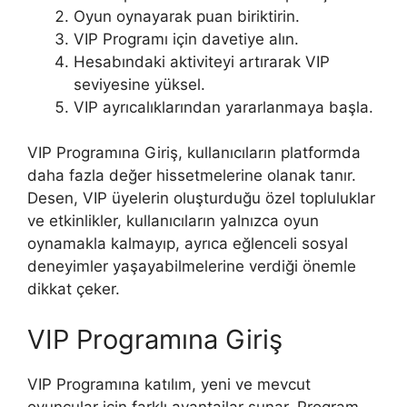
Oyun oynayarak puan biriktirin.
VIP Programı için davetiye alın.
Hesabındaki aktiviteyi artırarak VIP
seviyesine yüksel.
VIP ayrıcalıklarından yararlanmaya başla.
VIP Programına Giriş, kullanıcıların platformda
daha fazla değer hissetmelerine olanak tanır.
Desen, VIP üyelerin oluşturduğu özel topluluklar
ve etkinlikler, kullanıcıların yalnızca oyun
oynamakla kalmayıp, ayrıca eğlenceli sosyal
deneyimler yaşayabilmelerine verdiği önemle
dikkat çeker.
VIP Programına Giriş
VIP Programına katılım, yeni ve mevcut
oyuncular için farklı avantajlar sunar. Program,