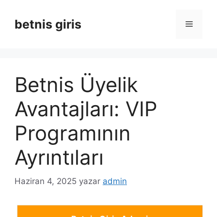
İçeriğe
atla
betnis giris
Menü
Betnis Üyelik
Avantajları: VIP
Programının
Ayrıntıları
Haziran 4, 2025
yazar
admin