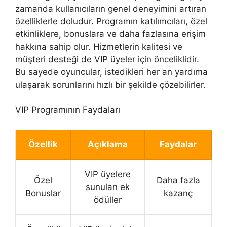
zamanda kullanıcıların genel deneyimini artıran
özelliklerle doludur. Programın katılımcıları, özel
etkinliklere, bonuslara ve daha fazlasına erişim
hakkına sahip olur. Hizmetlerin kalitesi ve
müşteri desteği de VIP üyeler için önceliklidir.
Bu sayede oyuncular, istedikleri her an yardıma
ulaşarak sorunlarını hızlı bir şekilde çözebilirler.
VIP Programının Faydaları
Özellik
Açıklama
Faydalar
VIP üyelere
Özel
Daha fazla
sunulan ek
Bonuslar
kazanç
ödüller