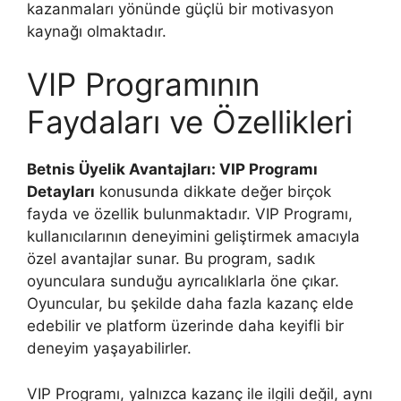
kazanmaları yönünde güçlü bir motivasyon
kaynağı olmaktadır.
VIP Programının
Faydaları ve Özellikleri
Betnis Üyelik Avantajları: VIP Programı
Detayları
konusunda dikkate değer birçok
fayda ve özellik bulunmaktadır. VIP Programı,
kullanıcılarının deneyimini geliştirmek amacıyla
özel avantajlar sunar. Bu program, sadık
oyunculara sunduğu ayrıcalıklarla öne çıkar.
Oyuncular, bu şekilde daha fazla kazanç elde
edebilir ve platform üzerinde daha keyifli bir
deneyim yaşayabilirler.
VIP Programı, yalnızca kazanç ile ilgili değil, aynı