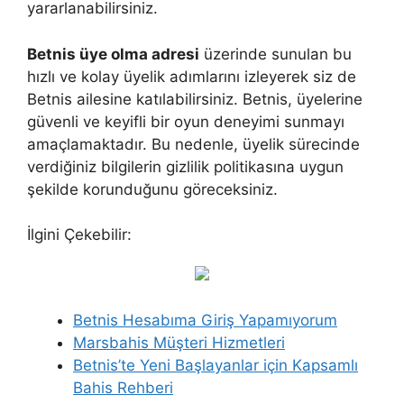
yararlanabilirsiniz.
Betnis üye olma adresi
üzerinde sunulan bu
hızlı ve kolay üyelik adımlarını izleyerek siz de
Betnis ailesine katılabilirsiniz. Betnis, üyelerine
güvenli ve keyifli bir oyun deneyimi sunmayı
amaçlamaktadır. Bu nedenle, üyelik sürecinde
verdiğiniz bilgilerin gizlilik politikasına uygun
şekilde korunduğunu göreceksiniz.
İlgini Çekebilir:
Betnis Hesabıma Giriş Yapamıyorum
Marsbahis Müşteri Hizmetleri
Betnis’te Yeni Başlayanlar için Kapsamlı
Bahis Rehberi