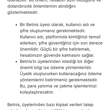
dolandırıcılık önlemlerinin alındığını
göstermektedir.
Bir Betnis üyesi olarak, kullanıcı adı ve
şifre oluşturmanız gerekmektedir.
Kullanıcı adı, platformda kimliğinizi temsil
ederken, şifre güvenliğiniz için son derece
önemlidir. Güçlü bir şifre belirlemek,
hesabınızın güvende kalmasını sağlar.
Betnis’in üyelerinden istediği bir diğer
önemli bilgi ise ödeme yöntemleridir.
Üyelik oluştururken kullanacağınız ödeme
yöntemlerini belirtmeniz gerekmektedir.
Bu, para yatırma ve çekme işlemlerinizi
kolaylaştıracaktır.
Betnis, üyelerinden bazı kişisel verileri talep