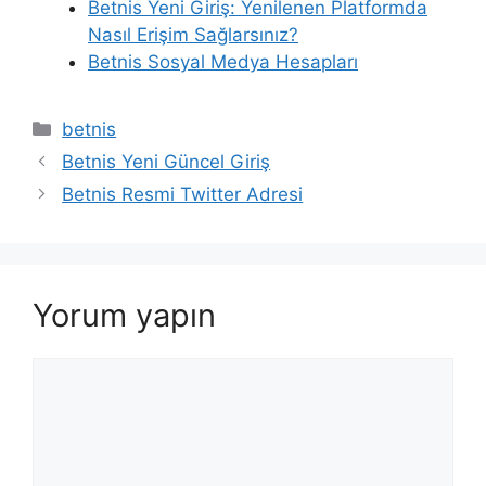
Betnis Yeni Giriş: Yenilenen Platformda
Nasıl Erişim Sağlarsınız?
Betnis Sosyal Medya Hesapları
Kategoriler
betnis
Betnis Yeni Güncel Giriş
Betnis Resmi Twitter Adresi
Yorum yapın
Yorum