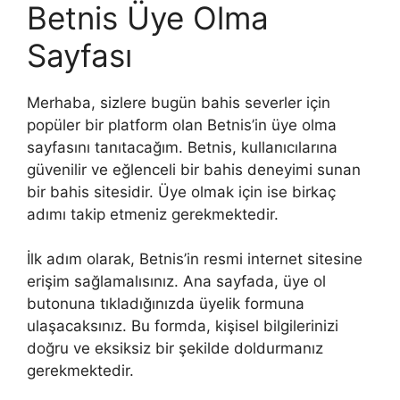
Betnis Üye Olma
Sayfası
Merhaba, sizlere bugün bahis severler için
popüler bir platform olan Betnis’in üye olma
sayfasını tanıtacağım. Betnis, kullanıcılarına
güvenilir ve eğlenceli bir bahis deneyimi sunan
bir bahis sitesidir. Üye olmak için ise birkaç
adımı takip etmeniz gerekmektedir.
İlk adım olarak, Betnis’in resmi internet sitesine
erişim sağlamalısınız. Ana sayfada, üye ol
butonuna tıkladığınızda üyelik formuna
ulaşacaksınız. Bu formda, kişisel bilgilerinizi
doğru ve eksiksiz bir şekilde doldurmanız
gerekmektedir.