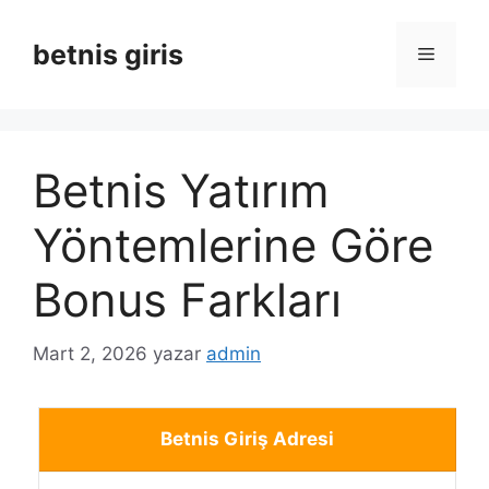
İçeriğe
atla
betnis giris
Menü
Betnis Yatırım
Yöntemlerine Göre
Bonus Farkları
Mart 2, 2026
yazar
admin
Betnis Giriş Adresi