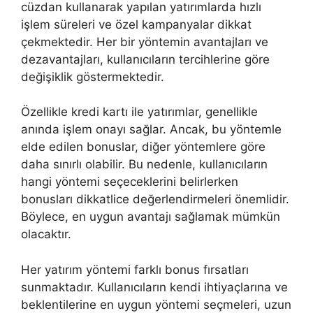
cüzdan kullanarak yapılan yatırımlarda hızlı
işlem süreleri ve özel kampanyalar dikkat
çekmektedir. Her bir yöntemin avantajları ve
dezavantajları, kullanıcıların tercihlerine göre
değişiklik göstermektedir.
Özellikle kredi kartı ile yatırımlar, genellikle
anında işlem onayı sağlar. Ancak, bu yöntemle
elde edilen bonuslar, diğer yöntemlere göre
daha sınırlı olabilir. Bu nedenle, kullanıcıların
hangi yöntemi seçeceklerini belirlerken
bonusları dikkatlice değerlendirmeleri önemlidir.
Böylece, en uygun avantajı sağlamak mümkün
olacaktır.
Her yatırım yöntemi farklı bonus fırsatları
sunmaktadır. Kullanıcıların kendi ihtiyaçlarına ve
beklentilerine en uygun yöntemi seçmeleri, uzun