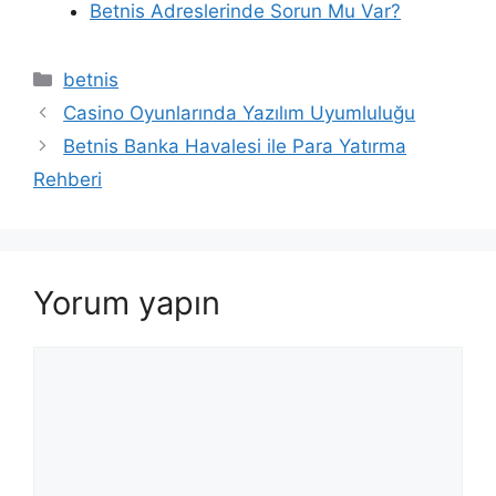
Betnis Adreslerinde Sorun Mu Var?
Kategoriler
betnis
Casino Oyunlarında Yazılım Uyumluluğu
Betnis Banka Havalesi ile Para Yatırma
Rehberi
Yorum yapın
Yorum