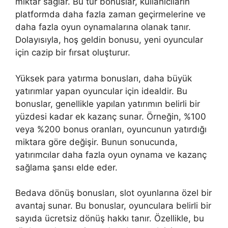
miktar sağlar. Bu tür bonuslar, kullanıcıların
platformda daha fazla zaman geçirmelerine ve
daha fazla oyun oynamalarına olanak tanır.
Dolayısıyla, hoş geldin bonusu, yeni oyuncular
için cazip bir fırsat oluşturur.
Yüksek para yatırma bonusları, daha büyük
yatırımlar yapan oyuncular için idealdir. Bu
bonuslar, genellikle yapılan yatırımın belirli bir
yüzdesi kadar ek kazanç sunar. Örneğin, %100
veya %200 bonus oranları, oyuncunun yatırdığı
miktara göre değişir. Bunun sonucunda,
yatırımcılar daha fazla oyun oynama ve kazanç
sağlama şansı elde eder.
Bedava dönüş bonusları, slot oyunlarına özel bir
avantaj sunar. Bu bonuslar, oyunculara belirli bir
sayıda ücretsiz dönüş hakkı tanır. Özellikle, bu