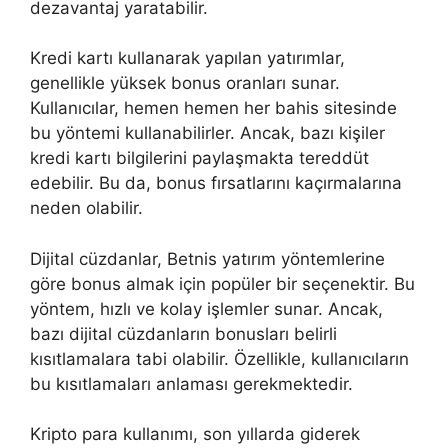
dezavantaj yaratabilir.
Kredi kartı kullanarak yapılan yatırımlar,
genellikle yüksek bonus oranları sunar.
Kullanıcılar, hemen hemen her bahis sitesinde
bu yöntemi kullanabilirler. Ancak, bazı kişiler
kredi kartı bilgilerini paylaşmakta tereddüt
edebilir. Bu da, bonus fırsatlarını kaçırmalarına
neden olabilir.
Dijital cüzdanlar, Betnis yatırım yöntemlerine
göre bonus almak için popüler bir seçenektir. Bu
yöntem, hızlı ve kolay işlemler sunar. Ancak,
bazı dijital cüzdanların bonusları belirli
kısıtlamalara tabi olabilir. Özellikle, kullanıcıların
bu kısıtlamaları anlaması gerekmektedir.
Kripto para kullanımı, son yıllarda giderek