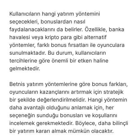
Kullanıcıların hangi yatırım yöntemini
seçecekleri, bonuslardan nasıl
faydalanacaklarını da belirler. Özellikle, banka
havalesi veya kripto para gibi alternatif
yöntemler, farklı bonus fırsatları ile oyunculara
sunulmaktadır. Bu durum, kullanıcıların
tercihlerine göre önemli bir etken haline
gelmektedir.
Betnis yatırım yöntemlerine göre bonus farkları,
oyuncuların kazançlarını artırmak için stratejik
bir şekilde değerlendirilmelidir. Hangi yöntemin
daha avantajlı olduğunu anlamak için, her
seçeneğin sunduğu bonusları ve koşullarını
incelemek gerekmektedir. Böylece, daha bilinçli
bir yatırım kararı almak mümkün olacaktır.