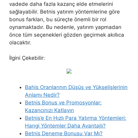
vadede daha fazla kazanç elde etmelerini
sağlayabilir. Betnis yatırım yöntemlerine göre
bonus farkları, bu süreçte önemli bir rol
oynamaktadır. Bu nedenle, yatırım yapmadan
önce tüm seçenekleri gözden geçirmek akıllıca
olacaktır.
İlgini Çekebilir:
Bahis Oranlarının Düşüş ve Yükselişlerinin
Anlamı Nedir?
Betnis Bonus ve Promosyonlar:
Kazancınızı Katlayın
Betnis’e En Hızlı Para Yatırma Yöntemleri:
Hangi Yöntemler Daha Avantajlı?
Betnis Deneme Bonusu Var Mı?