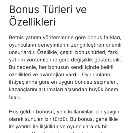
Bonus Türleri ve
Özellikleri
Betnis yatırım yöntemlerine göre bonus farkları,
oyuncuların deneyimlerini zenginleştiren önemli
unsurlardır. Özellikle, çeşitli bonus türleri, farklı
yatırım yöntemlerine göre değişiklik gösterebilir.
Bu nedenle, her bonusun kendi içinde belirli
özellikleri ve avantajları vardır. Oyuncuların
ihtiyaçlarına göre en uygun bonusu seçmeleri,
kazançlarını artırmaları açısından büyük önem
taşır.
Hoş geldin bonusu, yeni kullanıcılar için yaygın
olarak sunulan bir türdür. Bu bonus, genellikle
ilk yatırım ile ilişkilidir ve oyunculara ek bir