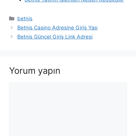
Kategoriler
betnis
Betnis Casino Adresine Giriş Yap
Betnis Güncel Giriş Link Adresi
Yorum yapın
Yorum