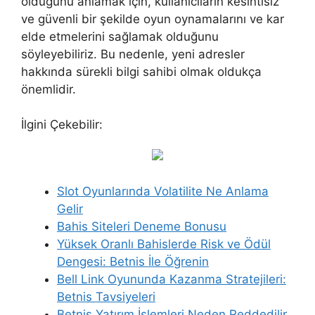
olduğunu anlamak için, kullanıcıların kesintisiz
ve güvenli bir şekilde oyun oynamalarını ve kar
elde etmelerini sağlamak olduğunu
söyleyebiliriz. Bu nedenle, yeni adresler
hakkında sürekli bilgi sahibi olmak oldukça
önemlidir.
İlgini Çekebilir:
Slot Oyunlarında Volatilite Ne Anlama
Gelir
Bahis Siteleri Deneme Bonusu
Yüksek Oranlı Bahislerde Risk ve Ödül
Dengesi: Betnis İle Öğrenin
Bell Link Oyununda Kazanma Stratejileri:
Betnis Tavsiyeleri
Betnis Yatırım İşlemleri Neden Reddedilir