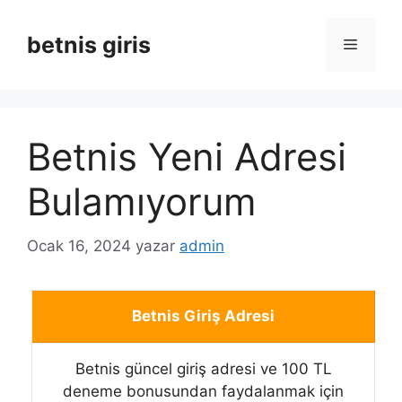
İçeriğe
atla
betnis giris
Menü
Betnis Yeni Adresi
Bulamıyorum
Ocak 16, 2024
yazar
admin
Betnis Giriş Adresi
Betnis güncel giriş adresi ve 100 TL
deneme bonusundan faydalanmak için