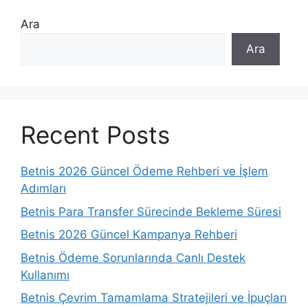
Ara
Ara
Recent Posts
Betnis 2026 Güncel Ödeme Rehberi ve İşlem
Adımları
Betnis Para Transfer Sürecinde Bekleme Süresi
Betnis 2026 Güncel Kampanya Rehberi
Betnis Ödeme Sorunlarında Canlı Destek
Kullanımı
Betnis Çevrim Tamamlama Stratejileri ve İpuçları