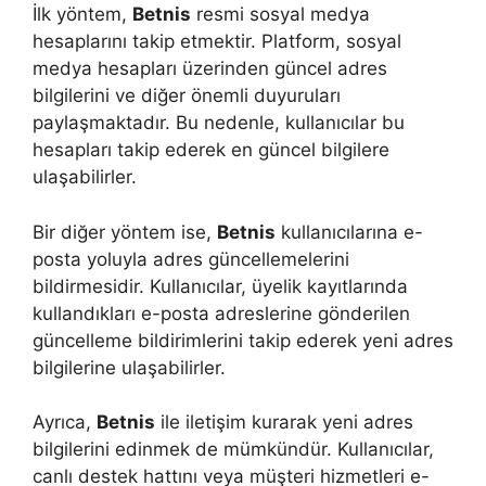
İlk yöntem,
Betnis
resmi sosyal medya
hesaplarını takip etmektir. Platform, sosyal
medya hesapları üzerinden güncel adres
bilgilerini ve diğer önemli duyuruları
paylaşmaktadır. Bu nedenle, kullanıcılar bu
hesapları takip ederek en güncel bilgilere
ulaşabilirler.
Bir diğer yöntem ise,
Betnis
kullanıcılarına e-
posta yoluyla adres güncellemelerini
bildirmesidir. Kullanıcılar, üyelik kayıtlarında
kullandıkları e-posta adreslerine gönderilen
güncelleme bildirimlerini takip ederek yeni adres
bilgilerine ulaşabilirler.
Ayrıca,
Betnis
ile iletişim kurarak yeni adres
bilgilerini edinmek de mümkündür. Kullanıcılar,
canlı destek hattını veya müşteri hizmetleri e-