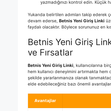
yazmadığınızı kontrol edin. Küçük ha
Yukarıda belirtilen adımları takip ederek ç
devam ederse,
Betnis Yeni Giriş Linki
üze
faydalı olacaktır. Böylece sorununuz en kı
Betnis Yeni Giriş Lin
ve Fırsatlar
Betnis Yeni Giriş Linki
, kullanıcılarına bi
hem kullanıcı deneyimini artırmakta hem 
şekilde yararlanmanıza olanak tanımaktad
elde edebileceğiniz bazı önemli avantajlar v
Avantajlar