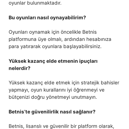
oyunlar bulunmaktadır.
Bu oyunları nasıl oynayabilirim?
Oyunları oynamak için öncelikle Betnis
platformuna üye olmalı, ardından hesabınıza
para yatırarak oyunlara başlayabilirsiniz.
Yüksek kazanç elde etmenin ipuçları
nelerdir?
Yüksek kazanç elde etmek için stratejik bahisler
yapmayı, oyun kurallarını iyi öğrenmeyi ve
bütçenizi doğru yönetmeyi unutmayın.
Betnis’te güvenilirlik nasıl sağlanır?
Betnis, lisanslı ve güvenilir bir platform olarak,