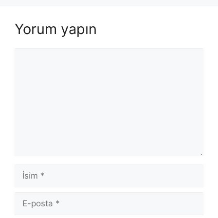
Yorum yapın
Yorum
İsim
E-
posta