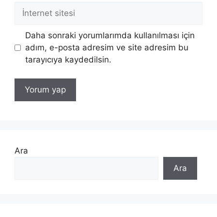
İnternet
sitesi
Daha sonraki yorumlarımda kullanılması için
adım, e-posta adresim ve site adresim bu
tarayıcıya kaydedilsin.
Ara
Ara