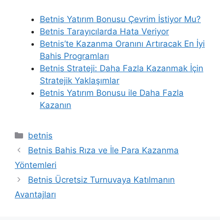
Betnis Yatırım Bonusu Çevrim İstiyor Mu?
Betnis Tarayıcılarda Hata Veriyor
Betnis’te Kazanma Oranını Artıracak En İyi
Bahis Programları
Betnis Strateji: Daha Fazla Kazanmak İçin
Stratejik Yaklaşımlar
Betnis Yatırım Bonusu ile Daha Fazla
Kazanın
Kategoriler
betnis
Betnis Bahis Rıza ve İle Para Kazanma
Yöntemleri
Betnis Ücretsiz Turnuvaya Katılmanın
Avantajları