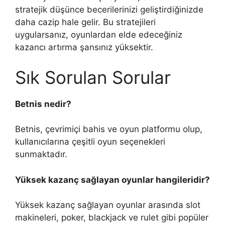
stratejik düşünce becerilerinizi geliştirdiğinizde
daha cazip hale gelir. Bu stratejileri
uygularsanız, oyunlardan elde edeceğiniz
kazancı artırma şansınız yüksektir.
Sık Sorulan Sorular
Betnis nedir?
Betnis, çevrimiçi bahis ve oyun platformu olup,
kullanıcılarına çeşitli oyun seçenekleri
sunmaktadır.
Yüksek kazanç sağlayan oyunlar hangileridir?
Yüksek kazanç sağlayan oyunlar arasında slot
makineleri, poker, blackjack ve rulet gibi popüler