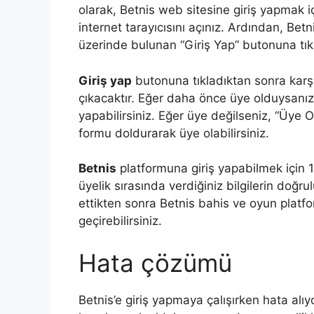
olarak, Betnis web sitesine giriş yapmak i
internet tarayıcısını açınız. Ardından, Bet
üzerinde bulunan “Giriş Yap” butonuna tık
Giriş yap
butonuna tıkladıktan sonra karşın
çıkacaktır. Eğer daha önce üye olduysanız, 
yapabilirsiniz. Eğer üye değilseniz, “Üye O
formu doldurarak üye olabilirsiniz.
Betnis
platformuna giriş yapabilmek için 
üyelik sırasında verdiğiniz bilgilerin doğr
ettikten sonra Betnis bahis ve oyun platfor
geçirebilirsiniz.
Hata çözümü
Betnis’e giriş yapmaya çalışırken hata alı