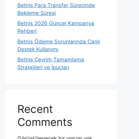
Betnis Para Transfer Sürecinde
Bekleme Süresi
Betnis 2026 Güncel Kampanya
Rehberi
Betnis Ödeme Sorunlarında Canlı
Destek Kullanımı
Betnis Çevrim Tamamlama
Stratejileri ve İpuçları
Recent
Comments
Görüntülenecek bir yorum yok.