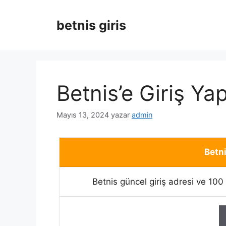
İçeriğe
atla
betnis giris
Betnis’e Giriş Ya
Mayıs 13, 2024
yazar
admin
Betni
Betnis güncel giriş adresi ve 1