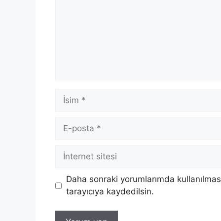
İsim
E-
posta
İnternet
sitesi
Daha sonraki yorumlarımda kullanılması
tarayıcıya kaydedilsin.