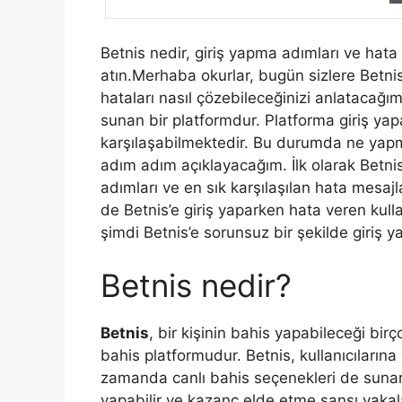
Betnis nedir, giriş yapma adımları ve hata 
atın.Merhaba okurlar, bugün sizlere Betnis’
hataları nasıl çözebileceğinizi anlatacağım
sunan bir platformdur. Platforma giriş yapa
karşılaşabilmektedir. Bu durumda ne yapman
adım adım açıklayacağım. İlk olarak Betnis 
adımları ve en sık karşılaşılan hata mesaj
de Betnis’e giriş yaparken hata veren kull
şimdi Betnis’e sorunsuz bir şekilde giriş
Betnis nedir?
Betnis
, bir kişinin bahis yapabileceği birço
bahis platformudur. Betnis, kullanıcıların
zamanda canlı bahis seçenekleri de sunar. K
yapabilir ve kazanç elde etme şansı yakala