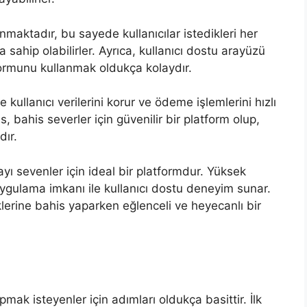
maktadır, bu sayede kullanıcılar istedikleri her
ahip olabilirler. Ayrıca, kullanıcı dostu arayüzü
formunu kullanmak oldukça kolaydır.
kullanıcı verilerini korur ve ödeme işlemlerini hızlı
is, bahis severler için güvenilir bir platform olup,
ır.
ayı sevenler için ideal bir platformdur. Yüksek
uygulama imkanı ile kullanıcı dostu deneyim sunar.
iklerine bahis yaparken eğlenceli ve heyecanlı bir
ak isteyenler için adımları oldukça basittir. İlk