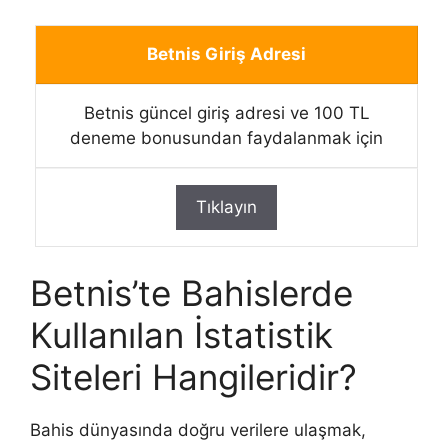
Betnis Giriş Adresi
Betnis güncel giriş adresi ve 100 TL
deneme bonusundan faydalanmak için
Tıklayın
Betnis’te Bahislerde
Kullanılan İstatistik
Siteleri Hangileridir?
Bahis dünyasında doğru verilere ulaşmak,