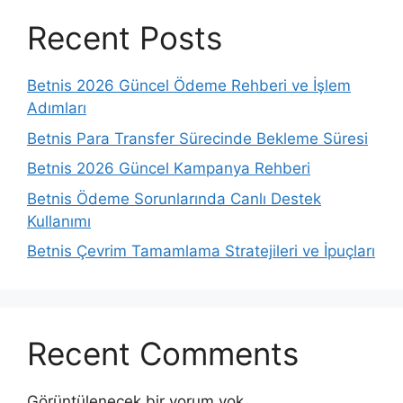
Recent Posts
Betnis 2026 Güncel Ödeme Rehberi ve İşlem
Adımları
Betnis Para Transfer Sürecinde Bekleme Süresi
Betnis 2026 Güncel Kampanya Rehberi
Betnis Ödeme Sorunlarında Canlı Destek
Kullanımı
Betnis Çevrim Tamamlama Stratejileri ve İpuçları
Recent Comments
Görüntülenecek bir yorum yok.