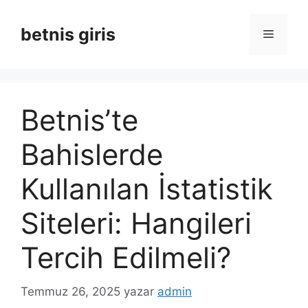
İçeriğe
atla
betnis giris
Menü
Betnis’te
Bahislerde
Kullanılan İstatistik
Siteleri: Hangileri
Tercih Edilmeli?
Temmuz 26, 2025
yazar
admin