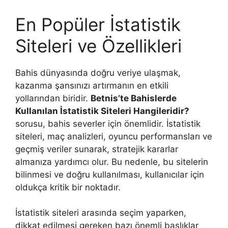
En Popüler İstatistik
Siteleri ve Özellikleri
Bahis dünyasında doğru veriye ulaşmak,
kazanma şansınızı artırmanın en etkili
yollarından biridir.
Betnis’te Bahislerde
Kullanılan İstatistik Siteleri Hangileridir?
sorusu, bahis severler için önemlidir. İstatistik
siteleri, maç analizleri, oyuncu performansları ve
geçmiş veriler sunarak, stratejik kararlar
almanıza yardımcı olur. Bu nedenle, bu sitelerin
bilinmesi ve doğru kullanılması, kullanıcılar için
oldukça kritik bir noktadır.
İstatistik siteleri arasında seçim yaparken,
dikkat edilmesi gereken bazı önemli başlıklar