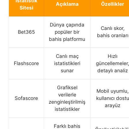
İstatistik
Açıklama
Özellikler
Sitesi
Dünya çapında
Canlı skor,
Bet365
popüler bir
bahis oranları
bahis platformu
Canlı maç
Hızlı
Flashscore
istatistikleri
güncellemeler
sunar
detaylı analiz
Grafiksel
Mobil uyumlu,
verilerle
Sofascore
kullanıcı dost
zenginleştirilmiş
arayüz
istatistikler
Farklı bahis