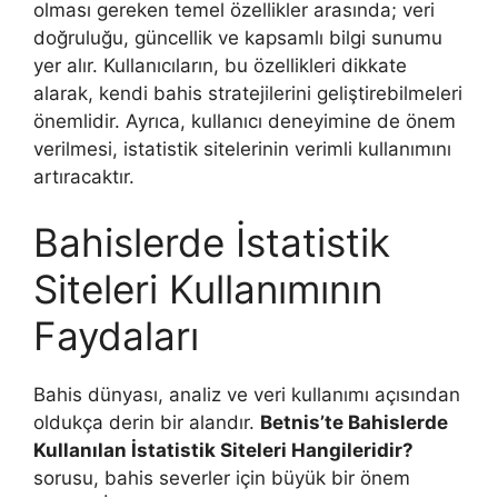
olması gereken temel özellikler arasında; veri
doğruluğu, güncellik ve kapsamlı bilgi sunumu
yer alır. Kullanıcıların, bu özellikleri dikkate
alarak, kendi bahis stratejilerini geliştirebilmeleri
önemlidir. Ayrıca, kullanıcı deneyimine de önem
verilmesi, istatistik sitelerinin verimli kullanımını
artıracaktır.
Bahislerde İstatistik
Siteleri Kullanımının
Faydaları
Bahis dünyası, analiz ve veri kullanımı açısından
oldukça derin bir alandır.
Betnis’te Bahislerde
Kullanılan İstatistik Siteleri Hangileridir?
sorusu, bahis severler için büyük bir önem