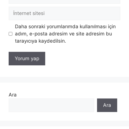
posta
İnternet
sitesi
Daha sonraki yorumlarımda kullanılması için
adım, e-posta adresim ve site adresim bu
tarayıcıya kaydedilsin.
Ara
Ara