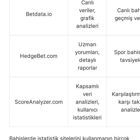
Canlı
veriler,
Canlı bah
Betdata.io
grafik
geçmiş ver
analizleri
Uzman
yorumları,
Spor bahis
HedgeBet.com
detaylı
tavsiyel
raporlar
Kapsamlı
veri
Karşılaştır
ScoreAnalyzer.com
analizleri,
karşı ta
kullanıcı
analizle
istatistikleri
Bahislerde istatistik sitelerini kullanmanın birçok