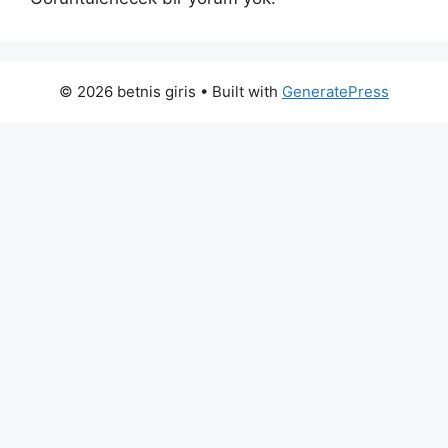
© 2026 betnis giris
• Built with
GeneratePress