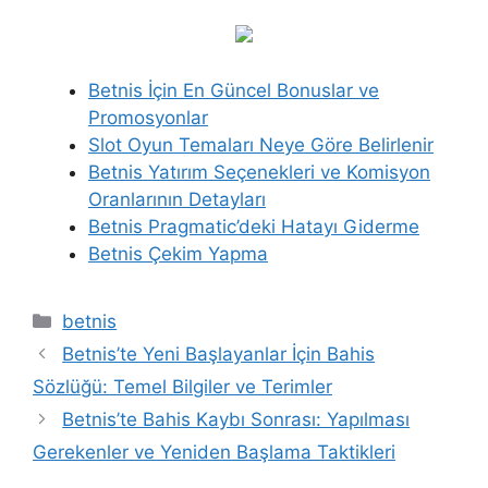
Betnis İçin En Güncel Bonuslar ve
Promosyonlar
Slot Oyun Temaları Neye Göre Belirlenir
Betnis Yatırım Seçenekleri ve Komisyon
Oranlarının Detayları
Betnis Pragmatic’deki Hatayı Giderme
Betnis Çekim Yapma
Kategoriler
betnis
Betnis’te Yeni Başlayanlar İçin Bahis
Sözlüğü: Temel Bilgiler ve Terimler
Betnis’te Bahis Kaybı Sonrası: Yapılması
Gerekenler ve Yeniden Başlama Taktikleri