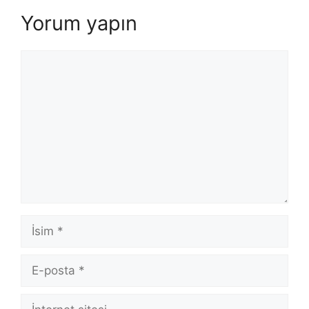
Yorum yapın
Yorum
İsim
E-
posta
İnternet