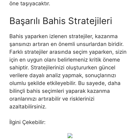
öne taşıyacaktır.
Başarılı Bahis Stratejileri
Bahis yaparken izlenen stratejiler, kazanma
şansınızı artıran en önemli unsurlardan biridir.
Farklı stratejiler arasında seçim yaparken, sizin
için en uygun olanı belirlemeniz kritik öneme
sahiptir. Stratejilerinizi oluştururken güncel
verilere dayalı analiz yapmak, sonuçlarınızı
olumlu şekilde etkileyebilir. Bu sayede, daha
bilinçli bahis seçimleri yaparak kazanma
oranlarınızı artırabilir ve risklerinizi
azaltabilirsiniz.
İlgini Çekebilir: