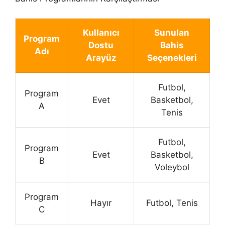
Kullanıcı
Sunulan
Program
Dostu
Bahis
Adı
Arayüz
Seçenekleri
Futbol,
Program
Evet
Basketbol,
A
Tenis
Futbol,
Program
Evet
Basketbol,
B
Voleybol
Program
Hayır
Futbol, Tenis
C