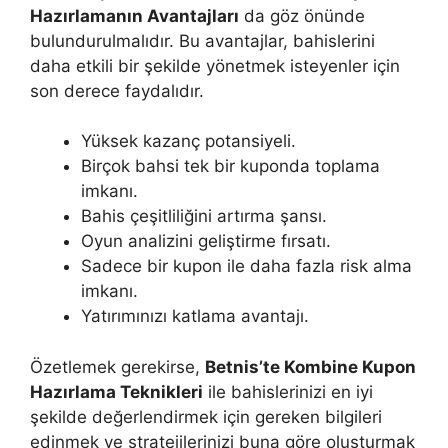
Hazırlamanın Avantajları
da göz önünde
bulundurulmalıdır. Bu avantajlar, bahislerini
daha etkili bir şekilde yönetmek isteyenler için
son derece faydalıdır.
Yüksek kazanç potansiyeli.
Birçok bahsi tek bir kuponda toplama
imkanı.
Bahis çeşitliliğini artırma şansı.
Oyun analizini geliştirme fırsatı.
Sadece bir kupon ile daha fazla risk alma
imkanı.
Yatırımınızı katlama avantajı.
Özetlemek gerekirse,
Betnis’te Kombine Kupon
Hazırlama Teknikleri
ile bahislerinizi en iyi
şekilde değerlendirmek için gereken bilgileri
edinmek ve stratejilerinizi buna göre oluşturmak