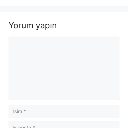
Yorum yapın
Yorum
İsim
E-