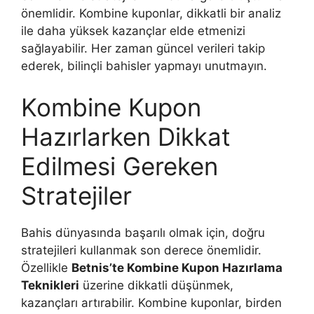
önemlidir. Kombine kuponlar, dikkatli bir analiz
ile daha yüksek kazançlar elde etmenizi
sağlayabilir. Her zaman güncel verileri takip
ederek, bilinçli bahisler yapmayı unutmayın.
Kombine Kupon
Hazırlarken Dikkat
Edilmesi Gereken
Stratejiler
Bahis dünyasında başarılı olmak için, doğru
stratejileri kullanmak son derece önemlidir.
Özellikle
Betnis’te Kombine Kupon Hazırlama
Teknikleri
üzerine dikkatli düşünmek,
kazançları artırabilir. Kombine kuponlar, birden