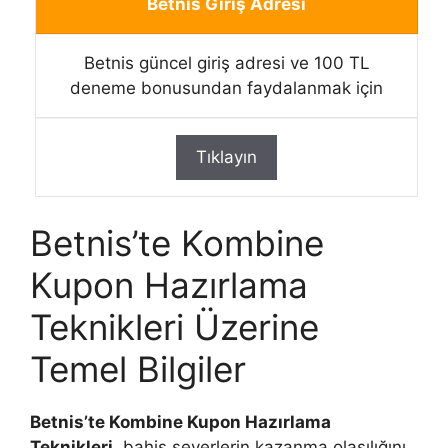
Betnis Giriş Adresi
Betnis güncel giriş adresi ve 100 TL
deneme bonusundan faydalanmak için
Tıklayın
Betnis’te Kombine
Kupon Hazırlama
Teknikleri Üzerine
Temel Bilgiler
Betnis’te Kombine Kupon Hazırlama
Teknikleri
, bahis severlerin kazanma olasılığını