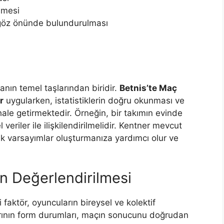
lmesi
 göz önünde bulundurulması
manın temel taşlarından biridir.
Betnis’te Maç
r
uygularken, istatistiklerin doğru okunması ve
ale getirmektedir. Örneğin, bir takımın evinde
eriler ile ilişkilendirilmelidir. Kentner mevcut
ak varsayımlar oluşturmanıza yardımcı olur ve
n Değerlendirilmesi
 faktör, oyuncuların bireysel ve kolektif
larının form durumları, maçın sonucunu doğrudan