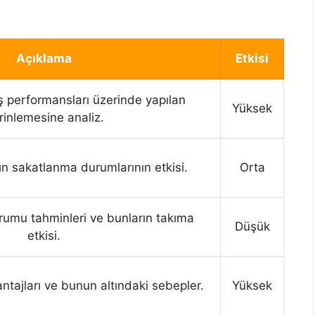
Açıklama
Etkisi
ş performansları üzerinde yapılan
Yüksek
rinlemesine analiz.
n sakatlanma durumlarının etkisi.
Orta
umu tahminleri ve bunların takıma
Düşük
etkisi.
ntajları ve bunun altındaki sebepler.
Yüksek