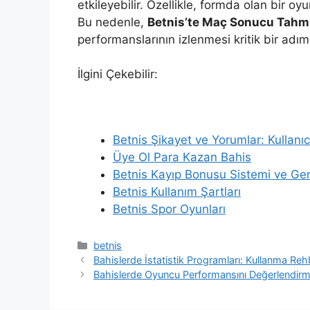
etkileyebilir. Özellikle, formda olan bir o
Bu nedenle,
Betnis’te Maç Sonucu Tahm
performanslarının izlenmesi kritik bir adım
İlgini Çekebilir:
Betnis Şikayet ve Yorumlar: Kullanı
Üye Ol Para Kazan Bahis
Betnis Kayıp Bonusu Sistemi ve Ge
Betnis Kullanım Şartları
Betnis Spor Oyunları
Kategoriler
betnis
Bahislerde İstatistik Programları: Kullanma Reh
Bahislerde Oyuncu Performansını Değerlendirme