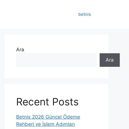
betnis
Ara
Ara
Recent Posts
Betnis 2026 Güncel Ödeme
Rehberi ve İşlem Adımları