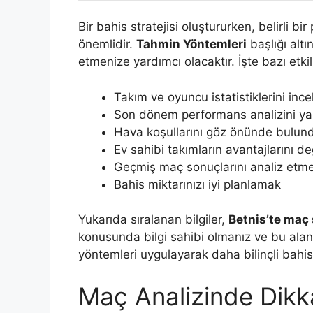
Bir bahis stratejisi oluştururken, belirli 
önemlidir.
Tahmin Yöntemleri
başlığı altı
etmenize yardımcı olacaktır. İşte bazı etki
Takım ve oyuncu istatistiklerini inc
Son dönem performans analizini y
Hava koşullarını göz önünde bulu
Ev sahibi takımların avantajlarını 
Geçmiş maç sonuçlarını analiz etm
Bahis miktarınızı iyi planlamak
Yukarıda sıralanan bilgiler,
Betnis’te maç
konusunda bilgi sahibi olmanız ve bu aland
yöntemleri uygulayarak daha bilinçli bahisle
Maç Analizinde Dikk