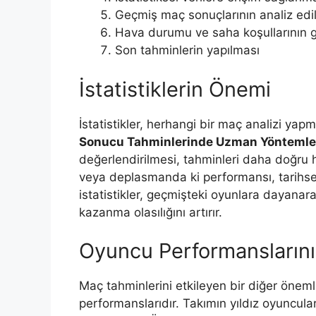
Geçmiş maç sonuçlarının analiz edi
Hava durumu ve saha koşullarının
Son tahminlerin yapılması
İstatistiklerin Önemi
İstatistikler, herhangi bir maç analizi yap
Sonucu Tahminlerinde Uzman Yöntemle
değerlendirilmesi, tahminleri daha doğru h
veya deplasmanda ki performansı, tarihsel v
istatistikler, geçmişteki oyunlara dayanar
kazanma olasılığını artırır.
Oyuncu Performanslarını
Maç tahminlerini etkileyen bir diğer önemli
performanslarıdır. Takımın yıldız oyuncu