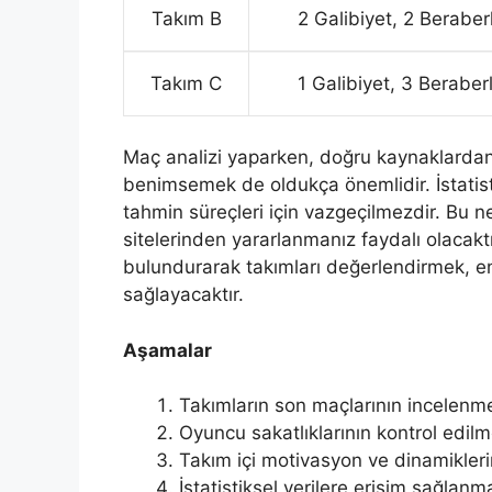
Takım B
2 Galibiyet, 2 Beraber
Takım C
1 Galibiyet, 3 Beraber
Maç analizi yaparken, doğru kaynaklardan 
benimsemek de oldukça önemlidir. İstatisti
tahmin süreçleri için vazgeçilmezdir. Bu n
sitelerinden yararlanmanız faydalı olacak
bulundurarak takımları değerlendirmek, en
sağlayacaktır.
Aşamalar
Takımların son maçlarının incelenm
Oyuncu sakatlıklarının kontrol edilm
Takım içi motivasyon ve dinamikleri
İstatistiksel verilere erişim sağlanm