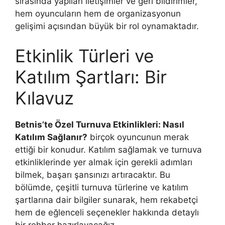
sırasında yapılan iletişimler ve geri bildirimler,
hem oyuncuların hem de organizasyonun
gelişimi açısından büyük bir rol oynamaktadır.
Etkinlik Türleri ve
Katılım Şartları: Bir
Kılavuz
Betnis’te Özel Turnuva Etkinlikleri: Nasıl
Katılım Sağlanır?
birçok oyuncunun merak
ettiği bir konudur. Katılım sağlamak ve turnuva
etkinliklerinde yer almak için gerekli adımları
bilmek, başarı şansınızı artıracaktır. Bu
bölümde, çeşitli turnuva türlerine ve katılım
şartlarına dair bilgiler sunarak, hem rekabetçi
hem de eğlenceli seçenekler hakkında detaylı