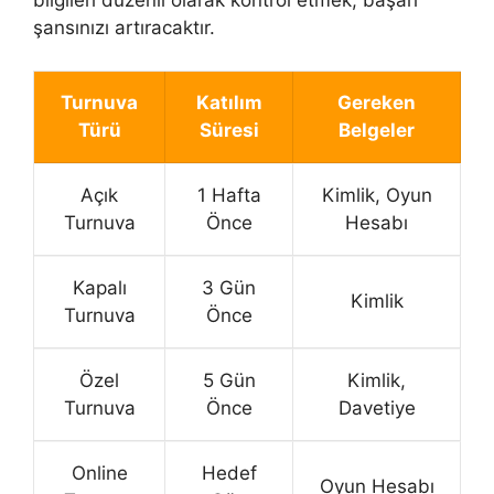
bilgileri düzenli olarak kontrol etmek, başarı
şansınızı artıracaktır.
Turnuva
Katılım
Gereken
Türü
Süresi
Belgeler
Açık
1 Hafta
Kimlik, Oyun
Turnuva
Önce
Hesabı
Kapalı
3 Gün
Kimlik
Turnuva
Önce
Özel
5 Gün
Kimlik,
Turnuva
Önce
Davetiye
Online
Hedef
Oyun Hesabı