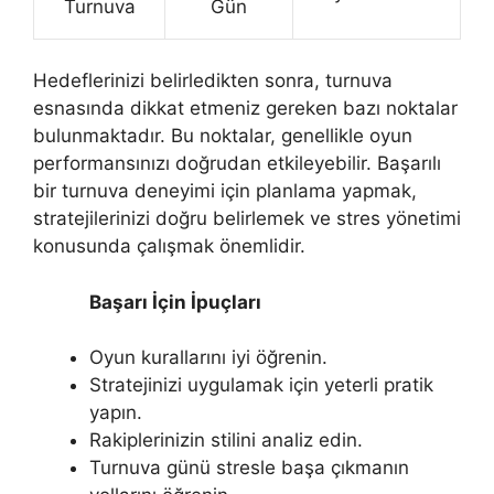
Turnuva
Gün
Hedeflerinizi belirledikten sonra, turnuva
esnasında dikkat etmeniz gereken bazı noktalar
bulunmaktadır. Bu noktalar, genellikle oyun
performansınızı doğrudan etkileyebilir. Başarılı
bir turnuva deneyimi için planlama yapmak,
stratejilerinizi doğru belirlemek ve stres yönetimi
konusunda çalışmak önemlidir.
Başarı İçin İpuçları
Oyun kurallarını iyi öğrenin.
Stratejinizi uygulamak için yeterli pratik
yapın.
Rakiplerinizin stilini analiz edin.
Turnuva günü stresle başa çıkmanın