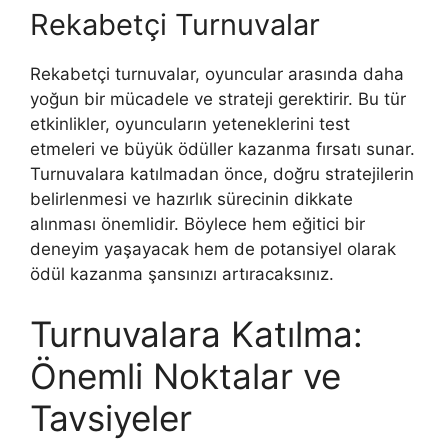
Rekabetçi Turnuvalar
Rekabetçi turnuvalar, oyuncular arasında daha
yoğun bir mücadele ve strateji gerektirir. Bu tür
etkinlikler, oyuncuların yeteneklerini test
etmeleri ve büyük ödüller kazanma fırsatı sunar.
Turnuvalara katılmadan önce, doğru stratejilerin
belirlenmesi ve hazırlık sürecinin dikkate
alınması önemlidir. Böylece hem eğitici bir
deneyim yaşayacak hem de potansiyel olarak
ödül kazanma şansınızı artıracaksınız.
Turnuvalara Katılma:
Önemli Noktalar ve
Tavsiyeler