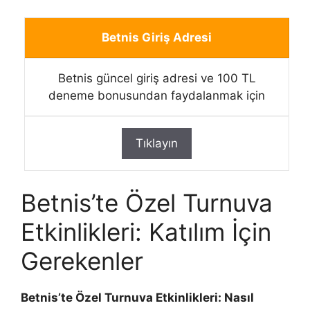
Betnis Giriş Adresi
Betnis güncel giriş adresi ve 100 TL
deneme bonusundan faydalanmak için
Tıklayın
Betnis’te Özel Turnuva
Etkinlikleri: Katılım İçin
Gerekenler
Betnis’te Özel Turnuva Etkinlikleri: Nasıl