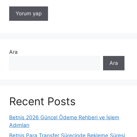
Ara
Ara
Recent Posts
Betnis 2026 Güncel Ödeme Rehberi ve İşlem
Adımları
Betnis Para Transfer Sürecinde Bekleme Süresi