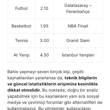
Galatasaray –
Futbol
2.10
Fenerbahçe
Basketbol
1.95
NBA Finali
Tennis
3.00
Grand Slam
At Yarışı
4.50
İstanbul Yarışları
Bahis yapmayı seven birçok kişi, çeşitli
kaynaklardan yararlansa da,
teknik bilgilerin
ve güncel istatistiklerin erişimine kesinlikle
dikkat etmelidir.
Bu noktada, doğru bir analiz
yapabilmek için bu kaynakların yanı sıra sosyal
medya ve çevrimiçi forumlar gibi alternatifleri de
kullanmalısınız. Bu yöntemler, kullanıcıların