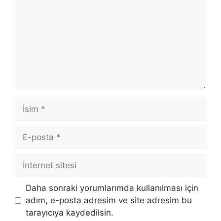
İsim
E-
posta
İnternet
sitesi
Daha sonraki yorumlarımda kullanılması için
adım, e-posta adresim ve site adresim bu
tarayıcıya kaydedilsin.