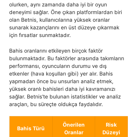
olurken, aynı zamanda daha iyi bir oyun
deneyimi sağlar. Öne çıkan platformlardan biri
olan Betnis, kullanıcılarına yüksek oranlar
sunarak kazançlarını en üst düzeye çıkarmak
için fırsatlar sunmaktadır.
Bahis oranlarını etkileyen birçok faktör
bulunmaktadır. Bu faktörler arasında takımların
performansı, oyuncuların durumu ve dış
etkenler (hava koşulları gibi) yer alır. Bahis
yapmadan önce bu unsurları analiz etmek,
yüksek oranlı bahisleri daha iyi kavramanızı
sağlar. Betnis’te bulunan istatistikler ve analiz
araçları, bu süreçte oldukça faydalıdır.
Önerilen
Risk
Bahis Türü
Oranlar
Düzeyi