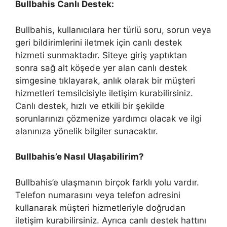
Bullbahis Canlı Destek:
Bullbahis, kullanıcılara her türlü soru, sorun veya
geri bildirimlerini iletmek için canlı destek
hizmeti sunmaktadır. Siteye giriş yaptıktan
sonra sağ alt köşede yer alan canlı destek
simgesine tıklayarak, anlık olarak bir müşteri
hizmetleri temsilcisiyle iletişim kurabilirsiniz.
Canlı destek, hızlı ve etkili bir şekilde
sorunlarınızı çözmenize yardımcı olacak ve ilgi
alanınıza yönelik bilgiler sunacaktır.
Bullbahis’e Nasıl Ulaşabilirim?
Bullbahis’e ulaşmanın birçok farklı yolu vardır.
Telefon numarasını veya telefon adresini
kullanarak müşteri hizmetleriyle doğrudan
iletişim kurabilirsiniz. Ayrıca canlı destek hattını