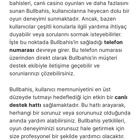
bahisleri, canlı casino oyunları ve daha fazlasını
sunan Bullbahis, kullanıcılarına heyecan dolu bir
oyun deneyimi sunmaktadır. Ancak, bazen
kullanıcılar çeşitli konularla ilgili yardıma ihtiyaç
duyabilir veya sorularını sormak isteyebilirler.
İşte bu noktada Bullbahis’in sağladığı
telefon
numarası
devreye girer. Bu telefon numarası
üzerinden direkt olarak Bullbahis’in müşteri
destek ekibiyle iletişime geçebilir ve
sorunlarınızı çözebilirsiniz.
Bullbahis, kullanıcı memnuniyetini en üst
düzeyde tutmayı hedeflediği için etkin bir
canlı
destek hattı
sağlamaktadır. Bu hattı arayarak,
herhangi bir sorunuz veya sorununuz olduğunda
anında yardım alabilirsiniz. Bullbahis yetkilileri,
oyun deneyiminizi sorunsuz hale getirmek için
size profesyonel bir şekilde yardımcı olacaktır.