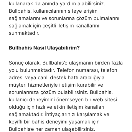
kullanarak da anında yardım alabilirsiniz.
Bullbahis, kullanıcılarının siteye erişim
sağlamalarını ve sorunlarına çözüm bulmalarını
sağlamak için çeşitli iletişim kanallarını
sunmaktadır.
Bullbahis Nasıl Ulaşabilirim?
Sonuç olarak, Bullbahis’e ulaşmanın birden fazla
yolu bulunmaktadır. Telefon numarası, telefon
adresi veya canlı destek hattı aracılığıyla
müşteri hizmetleriyle iletişim kurabilir ve
sorunlarınıza çözüm bulabilirsiniz. Bullbahis,
kullanıcı deneyimini önemseyen bir web sitesi
olduğu için hızlı ve etkin iletişim kanalları
sağlamaktadır. İhtiyaçlarınızı karşılamak ve
keyifli bir bahis deneyimi yaşamak için
Bullbahis’e her zaman ulaşabilirsiniz.