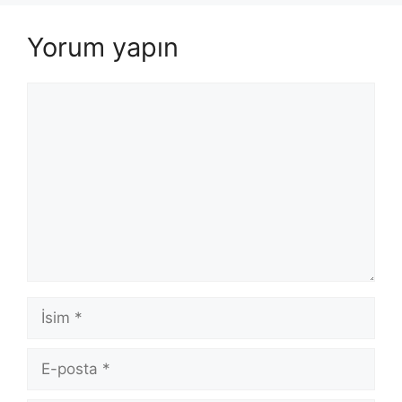
Yorum yapın
Yorum
İsim
E-
posta