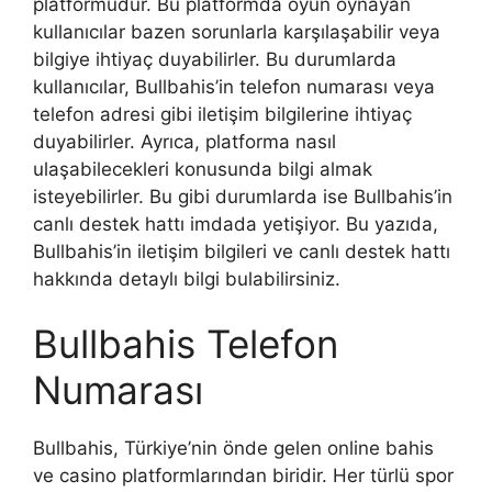
platformudur. Bu platformda oyun oynayan
kullanıcılar bazen sorunlarla karşılaşabilir veya
bilgiye ihtiyaç duyabilirler. Bu durumlarda
kullanıcılar, Bullbahis’in telefon numarası veya
telefon adresi gibi iletişim bilgilerine ihtiyaç
duyabilirler. Ayrıca, platforma nasıl
ulaşabilecekleri konusunda bilgi almak
isteyebilirler. Bu gibi durumlarda ise Bullbahis’in
canlı destek hattı imdada yetişiyor. Bu yazıda,
Bullbahis’in iletişim bilgileri ve canlı destek hattı
hakkında detaylı bilgi bulabilirsiniz.
Bullbahis Telefon
Numarası
Bullbahis, Türkiye’nin önde gelen online bahis
ve casino platformlarından biridir. Her türlü spor